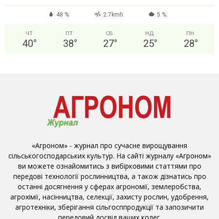
48 %
2.7kmh
5 %
ЧТ
ПТ
СБ
НД
ПН
40
°
38
°
27
°
25
°
28
°
«Агроном» - журнал про сучасне вирощування
сільськогосподарських культур. На сайті журналу «Агроном»
ви можете ознайомитись з вибірковими статтями про
передові технології рослинництва, а також дізнатись про
останні досягнення у сферах агрономії, землеробства,
агрохімії, насінництва, селекції, захисту рослин, удобрення,
агротехніки, зберігання сільгосппродукції та запозичити
передовий досвід ваших колег.