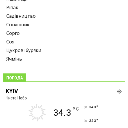
Ріпак
Садівництво
Соняшник
Сорго
Соя
Цукрові буряки
Ячмінь
ПОГОДА
KYIV
Чисте Небо
°
34.3
°
C
34.3
°
34.3