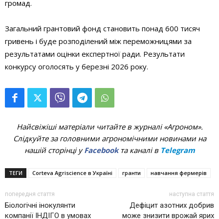
громад.
Загальний грантовий фонд становить понад 600 тисяч
гривень і буде розподілений між переможницями за
результатами оцінки експертної ради. Результати
конкурсу оголосять у березні 2026 року.
Найсвіжіші матеріали читайте в журналі «Агроном».
Слідкуйте за головними агрономічними новинами на
нашій сторінці у
Facebook
та каналі в
Telegram
ТЕГИ
Corteva Agriscience в Україні
гранти
навчання фермерів
попередня стаття
наступна стаття
Біологічні інокулянти
Дефіцит азотних добрив
компанії ІНДІГО в умовах
може знизити врожай ярих