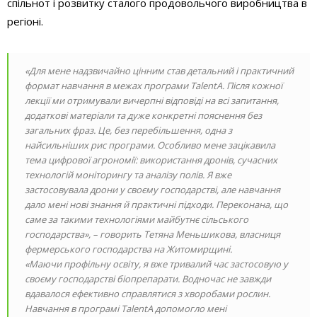
спільнот і розвитку сталого продовольчого виробництва в
регіоні.
«Для мене надзвичайно цінним став детальний і практичний
формат навчання в межах програми TalentA. Після кожної
лекції ми отримували вичерпні відповіді на всі запитання,
додаткові матеріали та дуже конкретні пояснення без
загальних фраз. Це, без перебільшення, одна з
найсильніших рис програми. Особливо мене зацікавила
тема цифрової агрономії: використання дронів, сучасних
технологій моніторингу та аналізу полів. Я вже
застосовувала дрони у своєму господарстві, але навчання
дало мені нові знання й практичні підходи. Переконана, що
саме за такими технологіями майбутнє сільського
господарства», – говорить Тетяна Меньшикова, власниця
фермерського господарства на Житомирщині.
«Маючи профільну освіту, я вже тривалий час застосовую у
своєму господарстві біопрепарати. Водночас не завжди
вдавалося ефективно справлятися з хворобами рослин.
Навчання в програмі TalentA допомогло мені