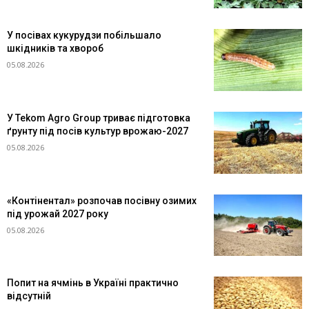
У посівах кукурудзи побільшало
шкідників та хвороб
05.08.2026
У Tekom Agro Group триває підготовка
ґрунту під посів культур врожаю-2027
05.08.2026
«Контінентал» розпочав посівну озимих
під урожай 2027 року
05.08.2026
Попит на ячмінь в Україні практично
відсутній