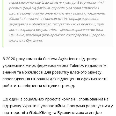
переосмислити підхід до захисту культур. Я отримала чіткі
рекомендації від фахівців, переглянула свою стратегію і
цього сезону планую оновити систему захисту, поєднуючи
біологічні та класичні препарати. Усі поради я детально
зафіксувала й обов’язково тестуватиму їх на практиці, щоб
досягти кращих результатів», – ділиться враженнями Інна
Пащенко, власниця фермерського господарства «Здорово-
смачно» з Сумщини.
З 2020 року компанія Corteva Agriscience підтримує
українських жінок-фермерок через TalentA, надаючи їм
знання та можливості для розвитку власного бізнесу,
впровадження інновацій для підвищення ефективності
роботи та зміцнення місцевих громад.
Це один із соціальних проєктів компанії, спрямований на
підтримку України в умовах війни. Програма реалізується у
партнерстві з GlobalGiving та Буковинською агенцією