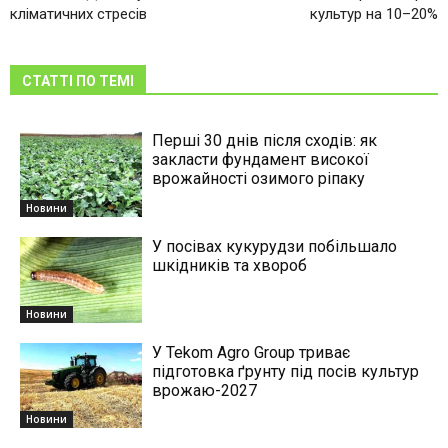
кліматичних стресів
культур на 10–20%
СТАТТІ ПО ТЕМІ
Перші 30 днів після сходів: як
закласти фундамент високої
врожайності озимого ріпаку
Новини
У посівах кукурудзи побільшало
шкідників та хвороб
Новини
У Tekom Agro Group триває
підготовка ґрунту під посів культур
врожаю-2027
Новини