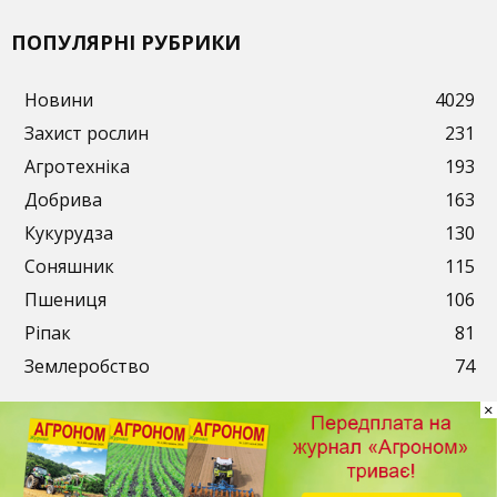
ПОПУЛЯРНІ РУБРИКИ
Новини
4029
Захист рослин
231
Агротехніка
193
Добрива
163
Кукурудза
130
Соняшник
115
Пшениця
106
Ріпак
81
Землеробство
74
×
Публікації
Рекламодавцям
Передплата
Контакти