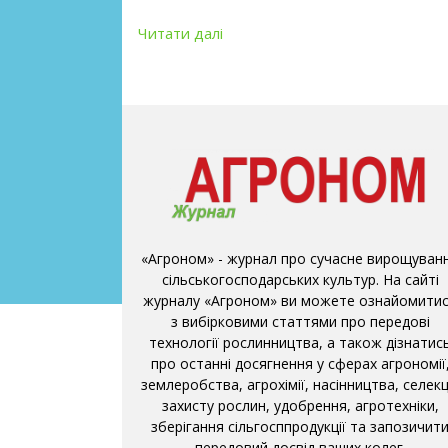
Читати далі
«Агроном» - журнал про сучасне вирощуван
сільськогосподарських культур. На сайті
журналу «Агроном» ви можете ознайомити
з вибірковими статтями про передові
технології рослинництва, а також дізнатис
про останні досягнення у сферах агрономії
землеробства, агрохімії, насінництва, селекці
захисту рослин, удобрення, агротехніки,
зберігання сільгосппродукції та запозичит
передовий досвід ваших колег.