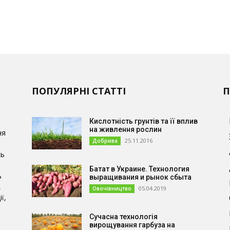
ПОПУЛЯРНІ СТАТТІ
П
Кислотність грунтів та її вплив
на живлення рослин
ня
25.11.2016
Добрива
сь
Батат в Украине. Технология
ь
выращивания и рынок сбыта
,
05.04.2019
Овочівництво
ї,
Сучасна технологія
и
вирощування гарбуза на