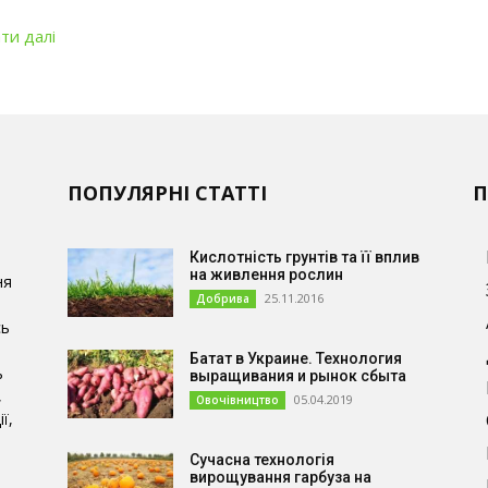
ти далі
ПОПУЛЯРНІ СТАТТІ
П
Кислотність грунтів та її вплив
на живлення рослин
ня
25.11.2016
Добрива
сь
Батат в Украине. Технология
ь
выращивания и рынок сбыта
,
05.04.2019
Овочівництво
ї,
Сучасна технологія
и
вирощування гарбуза на