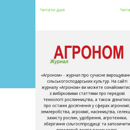
Читати далі
Чита
«Агроном» - журнал про сучасне вирощуван
сільськогосподарських культур. На сайті
журналу «Агроном» ви можете ознайомити
з вибірковими статтями про передові
технології рослинництва, а також дізнатис
про останні досягнення у сферах агрономії
землеробства, агрохімії, насінництва, селекці
захисту рослин, удобрення, агротехніки,
зберігання сільгосппродукції та запозичит
передовий досвід ваших колег.