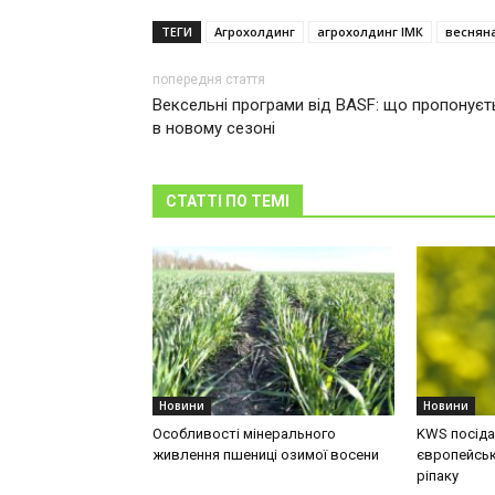
ТЕГИ
Агрохолдинг
агрохолдинг ІМК
весняна
попередня стаття
Вексельні програми від BASF: що пропонуєт
в новому сезоні
СТАТТІ ПО ТЕМІ
Новини
Новини
Особливості мінерального
KWS посідає
живлення пшениці озимої восени
європейськ
ріпаку