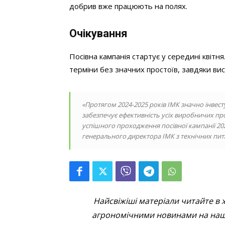
добрив вже працюють на полях.
Очікування
Посівна кампанія стартує у середині квітня
терміни без значних простоїв, завдяки вис
«Протягом 2024-2025 років ІМК значно інвест
забезпечує ефективність усіх виробничих пр
успішного проходження посівної кампанії 20
генерального директора ІМК з технічних пита
Найсвіжіші матеріали читайте в 
агрономічними новинами на наші