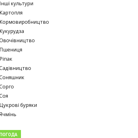
Інші культури
Картопля
Кормовиробництво
Кукурудза
Овочівництво
Пшениця
Ріпак
Садівництво
Соняшник
Сорго
Соя
Цукрові буряки
Ячмінь
ПОГОДА