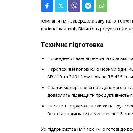
Компанія ІМК завершила закупівлю 100% не
посівної кампанії. Більшість ресурсів вже 
Технічна підготовка
Проведено планові ремонти сільськогос
Парк техніки поповнено новими одиниця
8R 410 та 340 і New Holland T8 435 із 
Сівалки модернізовані за допомогою техн
дозволить підвищити продуктивність по
Інвестиції спрямовані також на ґрунтоо
борони та дискатики Kverneland і Farme
Усі підприємства ІМК технічно готові до ве