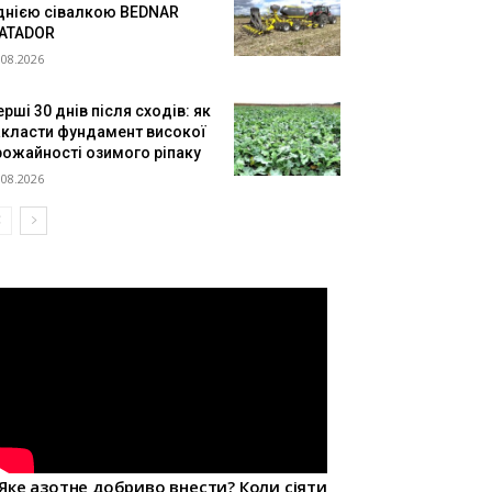
днією сівалкою BEDNAR
ATADOR
.08.2026
рші 30 днів після сходів: як
акласти фундамент високої
рожайності озимого ріпаку
.08.2026
Яке азотне добриво внести? Коли сіяти