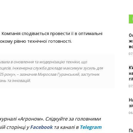
. Компанія сподівається провести її в оптимальні
О
окому рівню технічної готовності.
ж
в
07
увала в оновлення та модернізацію техніки, що
K
оцесів. Інженерна служба докладе максимум зусиль для
н
25 року», – зазначив Мирослав Гуранський, заступник
г
нь та інновацій.
07
Н
зі
06
журналі «Агроном». Слідкуйте за головними
й сторінці у
Facebook
та каналі в
Telegram
П