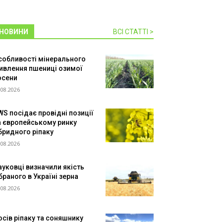
НОВИНИ
ВСІ СТАТТІ >
собливості мінерального
ивлення пшениці озимої
осени
.08.2026
WS посідає провідні позиції
а європейському ринку
ібридного ріпаку
.08.2026
ауковці визначили якість
браного в Україні зерна
.08.2026
осів ріпаку та соняшнику