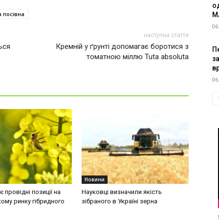
о
 посівна
M
06
наступна стаття
ься
Кремній у ґрунті допомагає боротися з
Пе
томатною міллю Tuta absoluta
з
в
06
Новини
 провідні позиції на
Науковці визначили якість
ому ринку гібридного
зібраного в Україні зерна