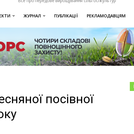
Все про передове вирощування сільгоспкультур
ЄКТИ
ЖУРНАЛ
ПУБЛІКАЦІЇ
РЕКЛАМОДАВЦЯМ
есняної посівної
оку