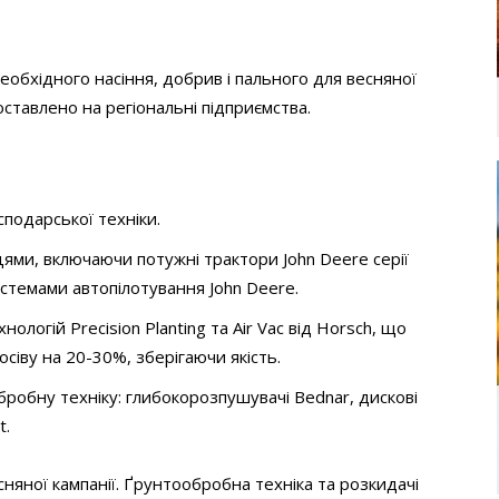
обхідного насіння, добрив і пального для весняної
доставлено на регіональні підприємства.
подарської техніки.
ми, включаючи потужні трактори John Deere серії
системами автопілотування John Deere.
ологій Precision Planting та Air Vac від Horsch, що
сіву на 20-30%, зберігаючи якість.
бробну техніку: глибокорозпушувачі Bednar, дискові
t.
сняної кампанії. Ґрунтообробна техніка та розкидачі