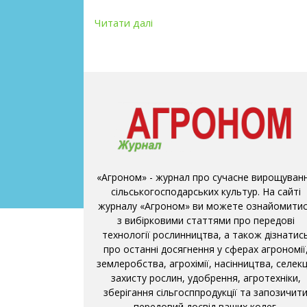
Читати далі
«Агроном» - журнал про сучасне вирощуван
сільськогосподарських культур. На сайті
журналу «Агроном» ви можете ознайомити
з вибірковими статтями про передові
технології рослинництва, а також дізнатис
про останні досягнення у сферах агрономії
землеробства, агрохімії, насінництва, селекці
захисту рослин, удобрення, агротехніки,
зберігання сільгосппродукції та запозичит
передовий досвід ваших колег.