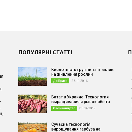
ПОПУЛЯРНІ СТАТТІ
П
Кислотність грунтів та її вплив
на живлення рослин
ня
25.11.2016
Добрива
сь
Батат в Украине. Технология
ь
выращивания и рынок сбыта
,
05.04.2019
Овочівництво
ї,
Сучасна технологія
и
вирощування гарбуза на