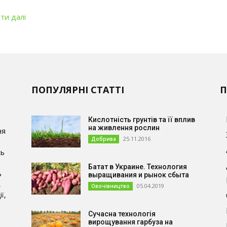
ти далі
ПОПУЛЯРНІ СТАТТІ
П
Кислотність грунтів та її вплив
на живлення рослин
ня
25.11.2016
Добрива
сь
Батат в Украине. Технология
ь
выращивания и рынок сбыта
,
05.04.2019
Овочівництво
ї,
Сучасна технологія
и
вирощування гарбуза на