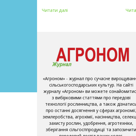
Читати далі
Чита
«Агроном» - журнал про сучасне вирощуван
сільськогосподарських культур. На сайті
журналу «Агроном» ви можете ознайомити
з вибірковими статтями про передові
технології рослинництва, а також дізнатис
про останні досягнення у сферах агрономії
землеробства, агрохімії, насінництва, селекці
захисту рослин, удобрення, агротехніки,
зберігання сільгосппродукції та запозичит
передовий досвід ваших колег.