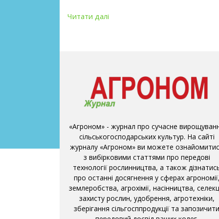
Читати далі
«Агроном» - журнал про сучасне вирощуван
сільськогосподарських культур. На сайті
журналу «Агроном» ви можете ознайомити
з вибірковими статтями про передові
технології рослинництва, а також дізнатис
про останні досягнення у сферах агрономії
землеробства, агрохімії, насінництва, селекці
захисту рослин, удобрення, агротехніки,
зберігання сільгосппродукції та запозичит
передовий досвід ваших колег.