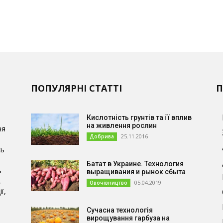
ПОПУЛЯРНІ СТАТТІ
П
Кислотність грунтів та її вплив
на живлення рослин
ня
25.11.2016
Добрива
сь
Батат в Украине. Технология
ь
выращивания и рынок сбыта
,
05.04.2019
Овочівництво
ї,
Сучасна технологія
и
вирощування гарбуза на