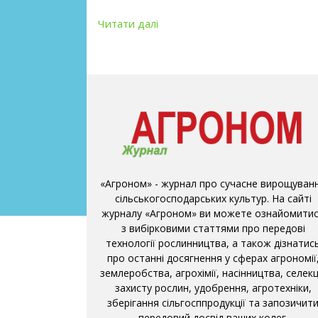
Читати далі
«Агроном» - журнал про сучасне вирощуван
сільськогосподарських культур. На сайті
журналу «Агроном» ви можете ознайомити
з вибірковими статтями про передові
технології рослинництва, а також дізнатис
про останні досягнення у сферах агрономії
землеробства, агрохімії, насінництва, селекці
захисту рослин, удобрення, агротехніки,
зберігання сільгосппродукції та запозичит
передовий досвід ваших колег.