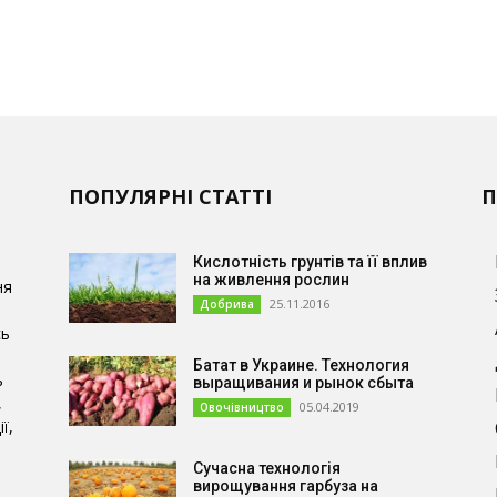
ПОПУЛЯРНІ СТАТТІ
П
Кислотність грунтів та її вплив
на живлення рослин
ня
25.11.2016
Добрива
сь
Батат в Украине. Технология
ь
выращивания и рынок сбыта
,
05.04.2019
Овочівництво
ї,
Сучасна технологія
и
вирощування гарбуза на