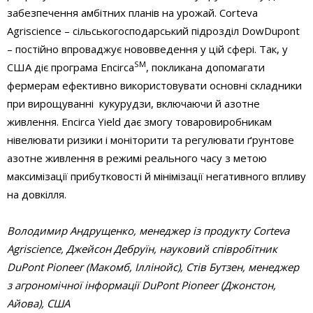
забезпечення амбітних планів на урожай. Corteva
Agriscience – сільськогосподарський підрозділ DowDupont
– постійно впроваджує нововведення у цій сфері. Так, у
SM
США діє програма Encirca
, покликана допомагати
фермерам ефективно використовувати основні складники
при вирощуванні кукурудзи, включаючи й азотне
живлення. Encirca Yield дає змогу товаровиробникам
нівелювати ризики і моніторити та регулювати ґрунтове
азотне живлення в режимі реального часу з метою
максимізації прибутковості й мінімізації негативного впливу
на довкілля.
Володимир Андрущенко, менеджер із продукту Corteva
Agriscience, Джейсон Дебруїн, науковий співробітник
DuPont Pioneer (Макомб, Іллінойс), Стів Бутзен, менеджер
з агрономічної інформації DuPont Pioneer (Джонстон,
Айова), США