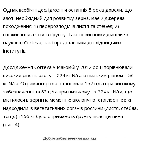
Однак всебічні дослідження останніх 5 років довели, що
азот, необхідний для розвитку зерна, має 2 джерела
походження: 1) перерозподіл із листя та стебел; 2)
споживання азоту із ґрунту. Такого висновку дійшли як
науковці Corteva, так і представники дослідницьких
інститутів.
Дослідження Corteva у Макомбі у 2012 році порівнювали
високий рівень азоту – 224 кг N/га із низьким рівнем – 56
кг N/га. Отримані врожаї становили 157 ц/га при високому
забезпеченні та 63 ц/га при низькому. Із 224 кг N/га, що
містилося в зерні на момент фізіологічної стиглості, 68 кг
надходили із вегетативних органів рослини (листя, стебла,
тощо) і 156 кг було отримано із ґрунту після цвітіння
(рис. 4).