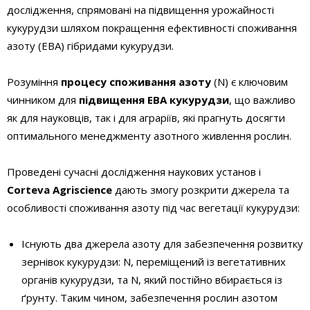
дослідження, спрямовані на підвищення урожайності
кукурудзи шляхом покращення ефективності споживання
азоту (ЕВА) гібридами кукурудзи.
Розуміння
процесу споживання азоту
(N) є ключовим
чинником для
підвищення ЕВА кукурудзи
, що важливо
як для науковців, так і для аграріїв, які прагнуть досягти
оптимального менеджменту азотного живлення рослин.
Проведені сучасні дослідження наукових установ і
Corteva Agriscience
дають змогу розкрити джерела та
особливості споживання азоту під час вегетації кукурудзи:
Існують два джерела азоту для забезпечення розвитку
зернівок кукурудзи: N, переміщений із вегетативних
органів кукурудзи, та N, який постійно вбирається із
ґрунту. Таким чином, забезпечення рослин азотом