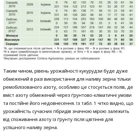
Таким чином, рівень урожайності кукурудзи буде дуже
обмежений в разі використання для наливу зерна тільки
ремобілізованого азоту, особливо це стосується полів, де
вміст азоту обмежений через ґрунтово-кліматичні умови
та постійне його недовнесення. Із табл. 1 чітко видно, що
урожайність сучасних гібридів значною мірою залежить
від споживання азоту із ґрунту після цвітіння для
успішного наливу зерна.