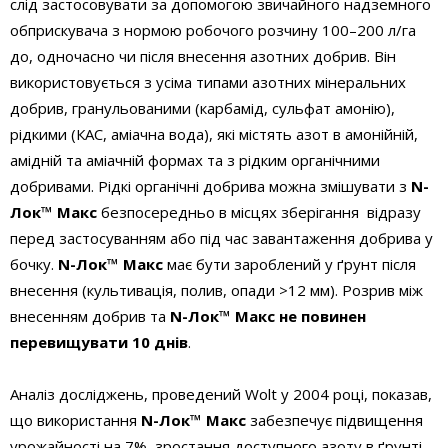
слід застосовувати за допомогою звичайного надземного
обприскувача з нормою робочого розчину 100–200 л/га
до, одночасно чи після внесення азотних добрив. Він
використовується з усіма типами азотних мінеральних
добрив, гранульованими (карбамід, сульфат амонію),
рідкими (КАС, аміачна вода), які містять азот в амонійній,
амідній та аміачній формах та з рідким органічними
добривами. Рідкі органічні добрива можна змішувати з
N-
Лок™ Макс
безпосередньо в місцях зберігання відразу
перед застосуванням або під час завантаження добрива у
бочку.
N-Лок™ Макс
має бути зароблений у ґрунт після
внесення (культивація, полив, опади >12 мм). Розрив між
внесенням добрив та
N-Лок™ Макс не повинен
перевищувати 10 днів
.
Аналіз досліджень, проведений Wolt у 2004 році, показав,
що використання
N-Лок™ Макс
забезпечує підвищення
урожайності на 7%, зростання доступного азоту в ґрунті