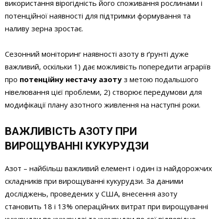
використання вірогідність його споживання рослинами і
потенційної наявності для підтримки формування та
наливу зерна зростає.
Сезонний моніторинг наявності азоту в ґрунті дуже
важливий, оскільки 1) дає можливість попередити аграріїв
про
потенційну нестачу азоту
з метою подальшого
нівелювання цієї проблеми, 2) створює передумови для
модифікації плану азотного живлення на наступні роки.
ВАЖЛИВІСТЬ АЗОТУ ПРИ
ВИРОЩУВАННІ КУКУРУДЗИ
Азот – найбільш важливий елемент і один із найдорожчих
складників при вирощуванні кукурудзи. За даними
досліджень, проведених у США, внесення азоту
становить 18 і 13% операційних витрат при вирощуванні
кукурудзи по кукурудзі та кукурудзи по сої відповідно