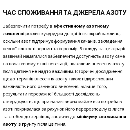
ЧАС СПОЖИВАННЯ ТА ДЖЕРЕЛА АЗОТУ
Забезпечити потребу в
ефективному азотному
живленні
рослин кукурудзи до цвітіння вкрай важливо,
оскільки азот підтримує формування качанів, закладення
певної кількості зернин та їх розмір. З огляду на це аграрії
зазвичай намагалися забезпечити доступність азоту саме
на початковому етапі вегетації, вважаючи внесення азоту
після цвітіння не надто важливим. Історичні дослідження
щодо термінів внесення азоту також підкреслювали
важливість його раннього внесення. Більше того,
результати переважної більшості досліджень
стверджують, що при наливі зерна майже вся потреба в
азоті покривалася за рахунок його перерозподілу із листя
та стебел до зернівок, зводячи до
мінімуму споживання
азоту
із ґрунту після цвітіння.