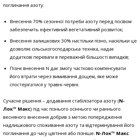
поглинання азоту:
Внесення 70% сезонної потреби азоту перед посівом
забезпечить ефективний вегетативний розвиток;
Внесення залишкових 30% настільки пізно, наскільки це
дозволяє сільськогосподарська техніка, надає
додаткові переваги в переважній більшості випадків;
Пізнє внесення N дає змогу частково компенсувати
його втрати через вимивання дощем, яке може
спостерігатися у травні-червні.
Сучасне рішення – додавання стабілізатора азоту (
N-
Лок™ Макс
) під час пізнього осіннього чи раннього
весняного внесення добрив з метою попередження
надлишкового споживання азоту та відтермінування його
поглинання до часу цвітіння або пізніше.
N-Лок™ Макс