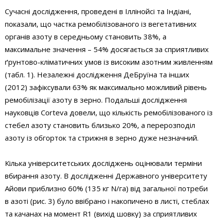
Сучасні дослідження, проведені в Іллінойсі та Індіані,
показали, що частка ремобілізованого із вегетативних
органів азоту в середньому становить 38%, а
максимальне значення – 54% досягається за сприятливих
ґрунтово-кліматичних умов із високим азотним живленням
(табл. 1). Незалежні дослідження ДеБруїна та інших
(2012) зафіксували 63% як максимально можливий рівень
ремобілізації азоту в зерно. Подальші дослідження
науковців Corteva довели, що кількість ремобілізованого із
стебел азоту становить близько 20%, а перерозподіл
азоту із обгорток та стрижня в зерно дуже незначний.
Кілька університетських досліджень оцінювали терміни
вбирання азоту. В дослідженні Державного університету
Айови приблизно 60% (135 кг N/га) від загальної потреби
в азоті (рис. 3) було ввібрано і накопичено в листі, стеблах
та качанах на момент R1 (вихід шовку) за сприятливих