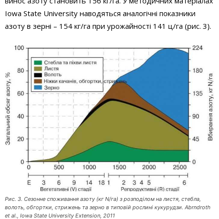
винос азоту становить 156 кг/га. У методичних матеріалах
Iowa State University наводяться аналогічні показники
азоту в зерні – 154 кг/га при урожайності 141 ц/га (рис. 3).
Рис. 3. Сезонне споживання азоту (кг N/га) з розподілом на листя, стебла,
волоть, обгортки, стрижень та зерно в типовій рослині кукурудзи. Abrndroth
et al., Iowa State University Extension, 2011