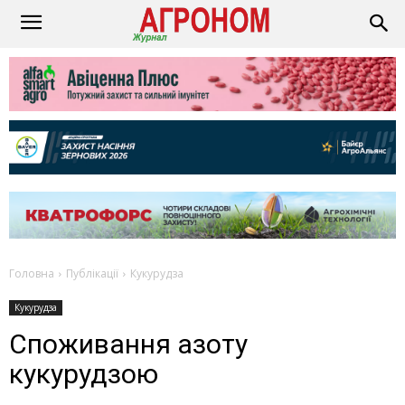
Головна
Публікації
Кукурудза
Кукурудза
Споживання азоту
кукурудзою