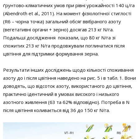
ґрунтово-кліматичних умов при рівні урожайності 140 ц/га
(Abendroth et al., 2011). На момент фізіологічної стиглості
(R6 – чорна точка) загальний обсяг ввібраного азоту
(вегетативні органи + зерно) досягав 213 кг N/га.
Подальші дослідження показали, що 80 кг N/га зі
спожитих 213 кг N/га продовжували поглинатися після
цвітіння для підтримки формування зерна.
Результати інших досліджень щодо кількості споживання
азоту до і після цвітіння наведено на рис. 5 і в табл. 1. Вони
доводять, що відсоток азоту, використаного до цвітіння,
практично ідентичний в умовах високого і низького
азотного живлення (63 та 62% відповідно). Потреба в N
після цвітіння коливається від 36 до 150 кг N/га.