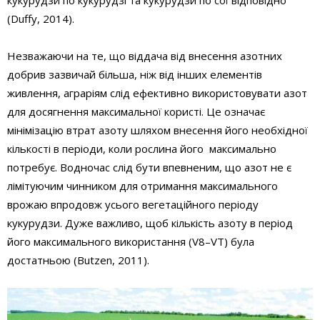
(Duffy, 2014).
Незважаючи на те, що віддача від внесення азотних
добрив зазвичай більша, ніж від інших елементів
живлення, аграріям слід ефективно використовувати азот
для досягнення максимальної користі. Це означає
мінімізацію втрат азоту шляхом внесення його необхідної
кількості в періоди, коли рослина його максимально
потребує. Водночас слід бути впевненим, що азот не є
лімітуючим чинником для отримання максимального
врожаю впродовж усього вегетаційного періоду
кукурудзи. Дуже важливо, щоб кількість азоту в період
його максимального використання (V8–VT) була
достатньою (Butzen, 2011).