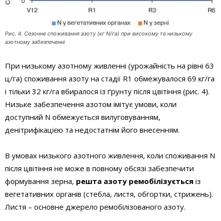
Рис. 4. Сезонне споживання азоту (кг N/га) при високому та низькому
азотному забезпеченні
При низькому азотному живленні (урожайність на рівні 63
ц/га) споживання азоту на стадії R1 обмежувалося 69 кг/га
і тільки 32 кг/га вбиралося із ґрунту після цвітіння (рис. 4).
Низьке забезпечення азотом імітує умови, коли
доступний N обмежується вилуговуванням,
денітрифікацією та недостатнім його внесенням.
В умовах низького азотного живлення, коли споживання N
після цвітіння не може в повному обсязі забезпечити
формування зерна,
решта азоту ремобілізується
із
вегетативних органів (стебла, листя, обгортки, стрижень).
Листя – основне джерело ремобілізованого азоту.