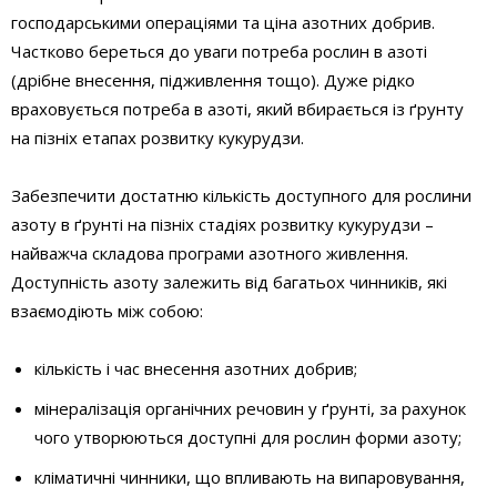
господарськими операціями та ціна азотних добрив.
Частково береться до уваги потреба рослин в азоті
(дрібне внесення, підживлення тощо). Дуже рідко
враховується потреба в азоті, який вбирається із ґрунту
на пізніх етапах розвитку кукурудзи.
Забезпечити достатню кількість доступного для рослини
азоту в ґрунті на пізніх стадіях розвитку кукурудзи –
найважча складова програми азотного живлення.
Доступність азоту залежить від багатьох чинників, які
взаємодіють між собою:
кількість і час внесення азотних добрив;
мінералізація органічних речовин у ґрунті, за рахунок
чого утворюються доступні для рослин форми азоту;
кліматичні чинники, що впливають на випаровування,