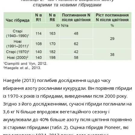
Haegele (2013) поглибив дослідження щодо часу
вбирання азоту рослинами кукурудзи. Він порівняв гібриди
із 1970-х років із гібридами, виведеними після 2000 року.
Згідно з його дослідженнями, сучасні гібриди поглинали на
3,6 кг N більше впродовж вегетаційного сезону і
акумулювали до 40% більше азоту після цвітіння порівняно
зі старими гібридами (табл. 2). Оцінка гібридів Pioneer, які
продавалися у 1934–2013 роках, дала аналогічні