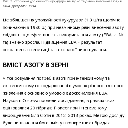
Рис. 1. Історична урожайність кукурудзи на зерно та рівень внесення азоту в
США. Джерело: USDA
Це збільшення урожайності кукурудзи (1,3 ц/га щорічно,
починаючи з 1980 р.) при незмінному рівні внесення азоту
свідчить, що ефективність використання азоту (ЕВА, кг N/
га) значно зросла. Підвищення ЕВА – результат
покращень в генетиці та технології вирощування.
ВМІСТ АЗОТУ В ЗЕРНІ
Чітке розуміння потреб в азоті при інтенсивному та
екстенсивному господарюванні в умовах різного азотного
живлення є основною умовою вдосконалення ЕВА.
Науковці Corteva провели дослідження, в рамках яких
оцінювалися 20 гібридів Pioneer при інтенсивному
вирощуванні біля Сіоти в 2012–2013 роках. Метою досліду
було визначення його вмісту в конкретних гібридах