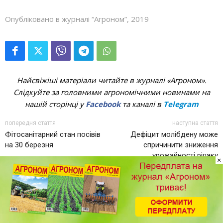
Опубліковано в журналі “Агроном”, 2019
Найсвіжіші матеріали читайте в журналі «Агроном».
Слідкуйте за головними агрономічними новинами на
нашій сторінці у
Facebook
та каналі в
Telegram
попередня стаття
наступна стаття
Фітосанітарний стан посівів
Дефіцит молібдену може
на 30 березня
спричинити зниження
урожайності ріпаку
×
СТАТТІ ПО ТЕМІ
Стратегія вирощування і заготівлі