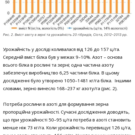
Рис. 2. Вміст азоту в зерні та урожайність 20 гібридів, Сіота, 2012–2013 рр.
Урожайність у досліді коливалася від 126 до 157 ц/га.
Середній вміст білка був у межах 9–10%. Азот – основа
всього білка в рослині та зерні; одна частина азоту
забезпечує виробництво 6,25 частини білка. В цьому
дослідженні було утворено 1050–1481 кг/га білка. Іншими
словами, зерно винесло 168–237 кг азоту/га (рис. 2).
Потреба рослини в азоті для формування зерна
пропорційна урожайності. Сучасні дослідження доводять,
що при урожайності 50–95 ц/га потреба в азоті становить
менше ніж 73 кг/га. Коли урожайність перевищує 126 ц/га,