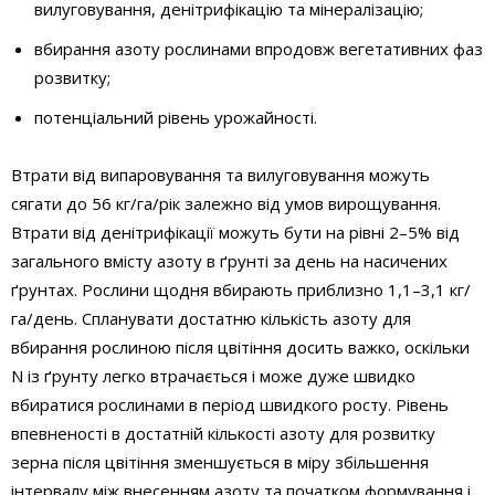
вилуговування, денітрифікацію та мінералізацію;
вбирання азоту рослинами впродовж вегетативних фаз
розвитку;
потенціальний рівень урожайності.
Втрати від випаровування та вилуговування можуть
сягати до 56 кг/га/рік залежно від умов вирощування.
Втрати від денітрифікації можуть бути на рівні 2–5% від
загального вмісту азоту в ґрунті за день на насичених
ґрунтах. Рослини щодня вбирають приблизно 1,1–3,1 кг/
га/день. Спланувати достатню кількість азоту для
вбирання рослиною після цвітіння досить важко, оскільки
N із ґрунту легко втрачається і може дуже швидко
вбиратися рослинами в період швидкого росту. Рівень
впевненості в достатній кількості азоту для розвитку
зерна після цвітіння зменшується в міру збільшення
інтервалу між внесенням азоту та початком формування і