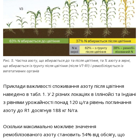
Рис. 5. Частка азоту, що вбирається до та після цвітіння, та % азоту в зерні,
що вбирається із ґрунту після цвітіння (після VT-R1) і ремобілізується із
вегетативних органів
Приклади важливості споживання азоту після цвітіння
наведено в табл. 1. У 2 різних локаціях в Іллінойсі та Індіані
з рівнями урожайності понад 120 ц/га рівень поглинання
азоту до R1 досягнув 188 кг N/га.
Оскільки максимально можливе значення
ремобілізованого азоту становить 54% від обсягу, що