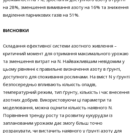
на 28%, зменшення вимивання азоту на 16% та зниження
виділення парникових газів на 51%.
ВИСНОВКИ
Складання ефективної системи азотного живлення –
критичний момент для отримання максимального урожаю
та зменшення витрат на N. Найважливішим невідомим у
цьому рівнянні є правильне визначення азоту в ґрунті,
доступного для споживання рослинами. На вміст N у ґрунті
безпосередньо впливають кількість опадів,
температурний режим, тип ґрунту, кількість і час внесення
азотних добрив. Використовуючи ці параметри та
моделювання, можна оцінити кількість наявного N.
Порівняння тренду росту та розвитку кукурудзи із
запланованим урожаєм дає змогу більш точно
розрахувати, чи вистачить наявного у ґрунті азоту для