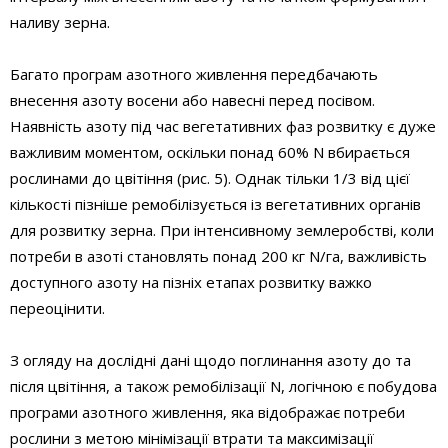
наливу зерна.
Багато програм азотного живлення передбачають
внесення азоту восени або навесні перед посівом.
Наявність азоту під час вегетативних фаз розвитку є дуже
важливим моментом, оскільки понад 60% N вбирається
рослинами до цвітіння (рис. 5). Однак тільки 1/3 від цієї
кількості пізніше ремобілізується із вегетативних органів
для розвитку зерна. При інтенсивному землеробстві, коли
потреби в азоті становлять понад 200 кг N/га, важливість
доступного азоту на пізніх етапах розвитку важко
переоцінити.
З огляду на дослідні дані щодо поглинання азоту до та
після цвітіння, а також ремобілізації N, логічною є побудова
програми азотного живлення, яка відображає потреби
рослини з метою мінімізації втрати та максимізації