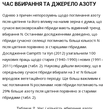
ЧАС ВБИРАННЯ ТА ДЖЕРЕЛО АЗОТУ
Однією з причин непорозумінь щодо поглинання азоту
після цвітіння та його впливу на налив зерна є думка, що
сучасні високо­врожайні гібриди мають відмінний тренд
вбирання N. Останніми дослідженнями доведено, що
гібриди сучасної селекції поглинають більші кількості N
після цвітіння порівняно зі старішими гібридами.
Дослідження Ciampitti та Vyn (2012) узагальнили 100
наукових праць щодо старих (1940–1990) і нових (1991–
2011) гібридів (табл. 2). Науковці дійшли висновку, що в
середньому сучасні гібриди вбирали на 3 кг N більше
впродовж вегетаційного періоду. Ще більш важливим є
час поглинання N рослинами: нові гібриди поглинають на
29% більше азоту після цвітіння порівняно зі старими
гібридами (табл. 2).