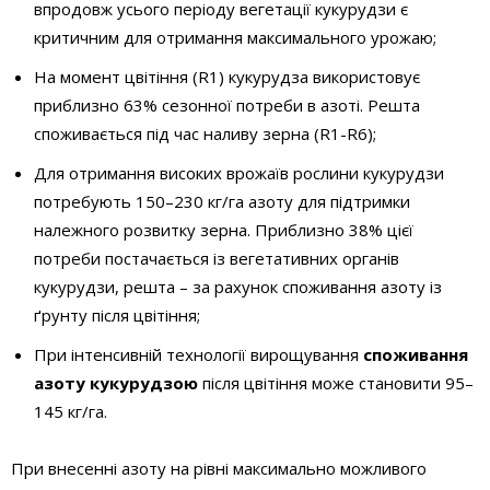
впродовж усього періоду вегетації кукурудзи є
критичним для отримання максимального урожаю;
На момент цвітіння (R1) кукурудза використовує
приблизно 63% сезонної потреби в азоті. Решта
споживається під час наливу зерна (R1-R6);
Для отримання високих врожаїв рослини кукурудзи
потребують 150–230 кг/га азоту для підтримки
належного розвитку зерна. Приблизно 38% цієї
потреби постачається із вегетативних органів
кукурудзи, решта – за рахунок споживання азоту із
ґрунту після цвітіння;
При інтенсивній технології вирощування
споживання
азоту кукурудзою
після цвітіння може становити 95–
145 кг/га.
При внесенні азоту на рівні максимально можливого