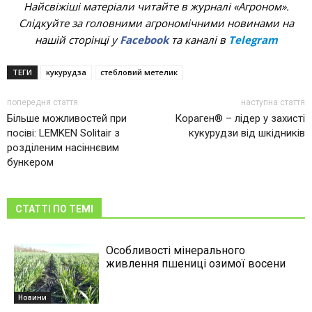
Найсвіжіші матеріали читайте в журналі «Агроном».
Слідкуйте за головними агрономічними новинами на
нашій сторінці у
Facebook
та каналі в
Telegram
ТЕГИ
кукурудза
стебловий метелик
попередня стаття
наступна стаття
Більше можливостей при
Кораген® – лідер у захисті
посіві: LEMKEN Solitair з
кукурудзи від шкідників
розділеним насіннєвим
бункером
СТАТТІ ПО ТЕМІ
Особливості мінерального
живлення пшениці озимої восени
Новини