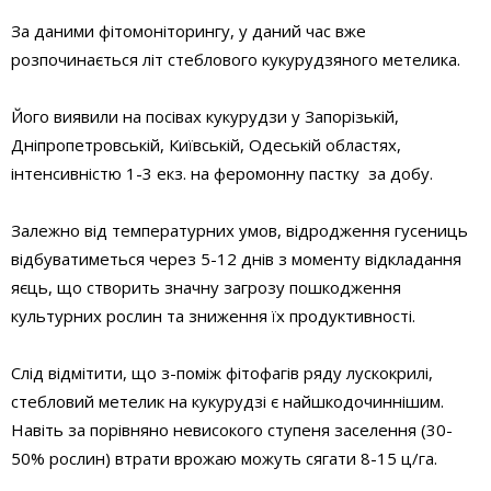
За даними фітомоніторингу, у даний час вже
розпочинається літ стеблового кукурудзяного метелика.
Його виявили на посівах кукурудзи у Запорізькій,
Дніпропетровській, Київській, Одеській областях,
інтенсивністю 1-3 екз. на феромонну пастку за добу.
Залежно від температурних умов, відродження гусениць
відбуватиметься через 5-12 днів з моменту відкладання
яєць, що створить значну загрозу пошкодження
культурних рослин та зниження їх продуктивності.
Слід відмітити, що з-поміж фітофагів ряду лускокрилі,
стебловий метелик на кукурудзі є найшкодочиннішим.
Навіть за порівняно невисокого ступеня заселення (30-
50% рослин) втрати врожаю можуть сягати 8-15 ц/га.