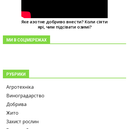
Яке азотне добриво внести? Коли сіяти
ярі, чим підсівати озимі?
МИ В СОЦМЕРЕЖАХ
РУБРИКИ
Агротехніка
Виноградарство
Добрива
Жито
Захист рослин