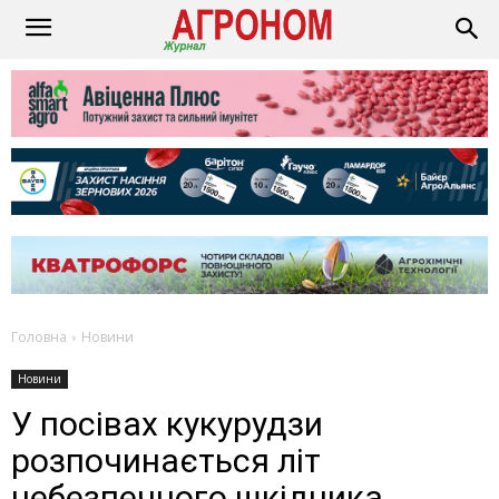
Головна
Новини
Новини
У посівах кукурудзи
розпочинається літ
небезпечного шкідника