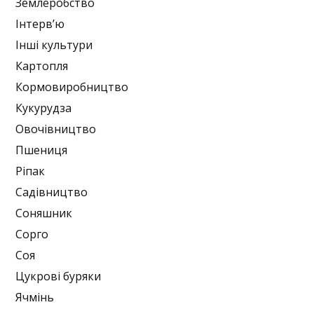
Землеробство
Інтерв’ю
Інші культури
Картопля
Кормовиробництво
Кукурудза
Овочівництво
Пшениця
Ріпак
Садівництво
Соняшник
Сорго
Соя
Цукрові буряки
Ячмінь