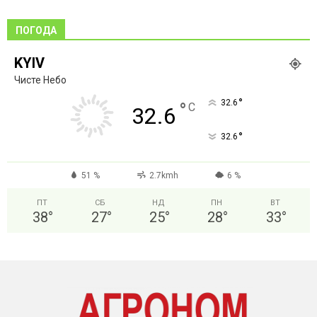
ПОГОДА
KYIV
Чисте Небо
°
32.6
°
C
32.6
°
32.6
51 %
2.7kmh
6 %
ПТ
СБ
НД
ПН
ВТ
38
°
27
°
25
°
28
°
33
°