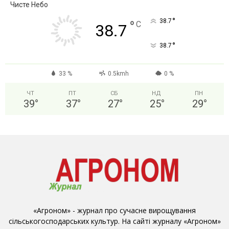
Чисте Небо
°
38.7
°
C
38.7
°
38.7
33 %
0.5kmh
0 %
ЧТ
ПТ
СБ
НД
ПН
39
°
37
°
27
°
25
°
29
°
«Агроном» - журнал про сучасне вирощування
сільськогосподарських культур. На сайті журналу «Агроном»