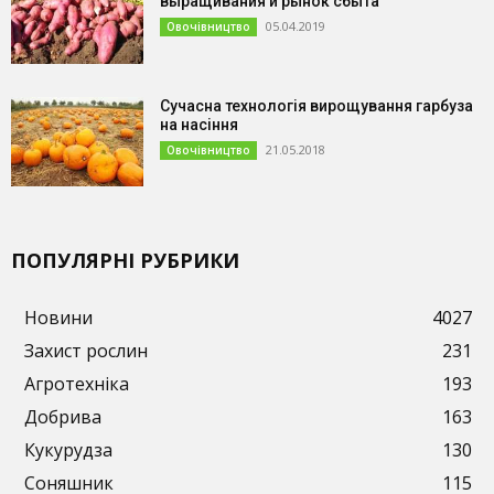
выращивания и рынок сбыта
05.04.2019
Овочівництво
Сучасна технологія вирощування гарбуза
на насіння
21.05.2018
Овочівництво
ПОПУЛЯРНІ РУБРИКИ
Новини
4027
Захист рослин
231
Агротехніка
193
Добрива
163
Кукурудза
130
Соняшник
115