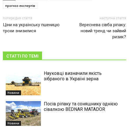
прогноз експертів
попередня стаття
наступна стаття
Ціни на українську пшеницю
Вереснева сівба ріпаку:
трохи знизилися
новий тренд чи зайвий
ризик?
СТАТТІ ПО ТЕМІ
Науковці визначили якість
зібраного в Україні зерна
Новини
Посів ріпаку та соняшнику однією
сівалкою BEDNAR MATADOR
Новини