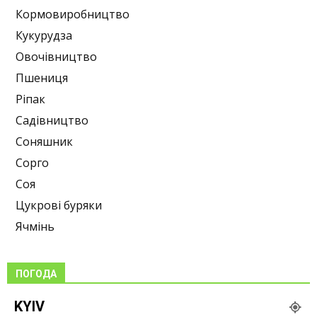
Кормовиробництво
Кукурудза
Овочівництво
Пшениця
Ріпак
Садівництво
Соняшник
Сорго
Соя
Цукрові буряки
Ячмінь
ПОГОДА
KYIV