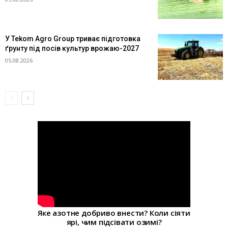
У Tekom Agro Group триває підготовка
ґрунту під посів культур врожаю-2027
05.08.2026
Яке азотне добриво внести? Коли сіяти
ярі, чим підсівати озимі?