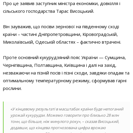
Про це заявив заступник міністра економіки, довкілля і
сільського господарства Тарас Висоцький.
Він зауважив, що посіви зернової на південному сході
країни – частині Дніпропетровщини, Кіровоградській,
Миколаївській, Одеській областях – фактично втрачені.
Проте основний кукурудзяний пояс України — Сумщина,
Чернігівщина, Полтавщина, Київщина і далі на захід,
незважаючи на пізній посів і пізні сходи, завдяки опадам та
оптимальному температурному режиму, сформував гарні
рослини.
«У кінцевому результаті в масштабах країни буде непоганий
урожай кукурудзи. Можемо говорити про близько 28 млн
тонн, що більше, ніж минулого року», – сказав Висоцький,
додавши, що кінцева прогнозована цифра врожаю