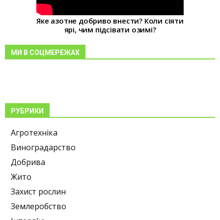
Яке азотне добриво внести? Коли сіяти
ярі, чим підсівати озимі?
МИ В СОЦМЕРЕЖАХ
РУБРИКИ
Агротехніка
Виноградарство
Добрива
Жито
Захист рослин
Землеробство