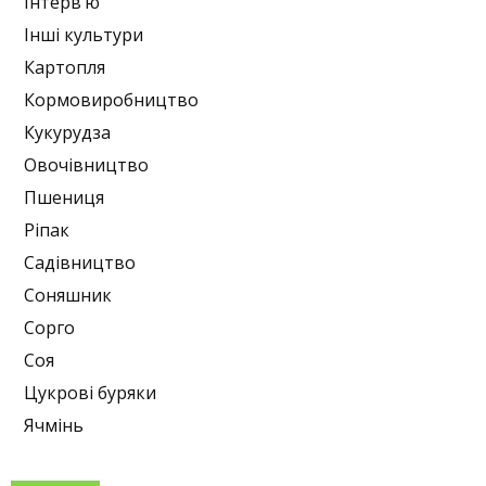
Інтерв’ю
Інші культури
Картопля
Кормовиробництво
Кукурудза
Овочівництво
Пшениця
Ріпак
Садівництво
Соняшник
Сорго
Соя
Цукрові буряки
Ячмінь