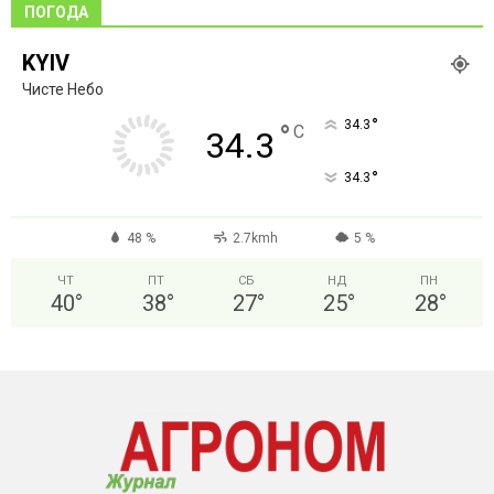
ПОГОДА
KYIV
Чисте Небо
°
34.3
°
C
34.3
°
34.3
48 %
2.7kmh
5 %
ЧТ
ПТ
СБ
НД
ПН
40
°
38
°
27
°
25
°
28
°