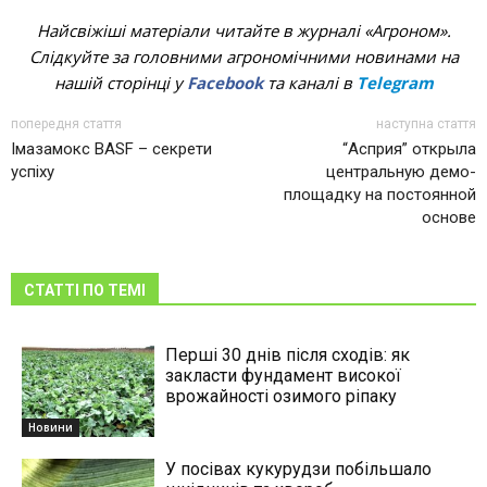
Найсвіжіші матеріали читайте в журналі «Агроном».
Слідкуйте за головними агрономічними новинами на
нашій сторінці у
Facebook
та каналі в
Telegram
попередня стаття
наступна стаття
Імазамокс BASF – секрети
“Асприя” открыла
успіху
центральную демо-
площадку на постоянной
основе
СТАТТІ ПО ТЕМІ
Перші 30 днів після сходів: як
закласти фундамент високої
врожайності озимого ріпаку
Новини
У посівах кукурудзи побільшало