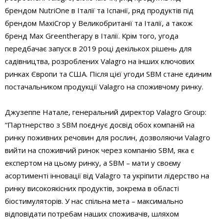
брендом NutriOne в Італії та Іспанії, ряд продуктів під
брендом MaxiCrop у Великобританії та Італії, а також
бренд Max Greentherapy в Італії. Крім того, угода
передбачає запуск в 2019 році декількох рішень для
садівництва, розроблених Valagro на інших ключових
ринках Європи та США. Після цієї угоди SBM стане єдиним
постачальником продукції Valagro на споживчому ринку.
Джузеппе Натале, генеральний директор Valagro Group:
“Партнерство з SBM поєднує досвід обох компаній на
ринку поживних речовин для рослин, дозволяючи Valagro
вийти на споживчий ринок через компанію SBM, яка є
експертом на цьому ринку, а SBM – мати у своєму
асортименті інновації від Valagro та укріпити лідерство на
ринку високоякісних продуктів, зокрема в області
біостимуляторів. У нас спільна мета – максимально
відповідати потребам наших споживачів, шляхом