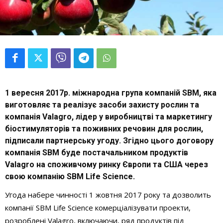
1 вересня 2017р. міжнародна група компаній SBM, яка
виготовляє та реалізує засоби захисту рослин та
компанія Valagro, лідер у виробництві та маркетингу
біостимуляторів та поживних речовин для рослин,
підписали партнерську угоду. Згідно цього договору
компанія SBM буде постачальником продуктів
Valagro на споживчому ринку Європи та США через
свою компанію SBM Life Science.
Угода набере чинності 1 жовтня 2017 року та дозволить
компанії SBM Life Science комерціалізувати проекти,
розроблені Valagro, включаючи, ряд продуктів під