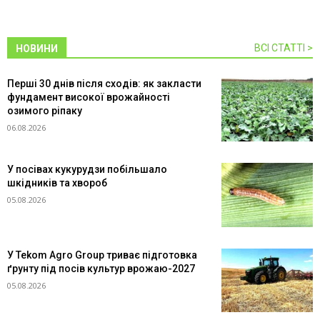
ВСІ СТАТТІ >
НОВИНИ
Перші 30 днів після сходів: як закласти
фундамент високої врожайності
озимого ріпаку
06.08.2026
У посівах кукурудзи побільшало
шкідників та хвороб
05.08.2026
У Tekom Agro Group триває підготовка
ґрунту під посів культур врожаю-2027
05.08.2026