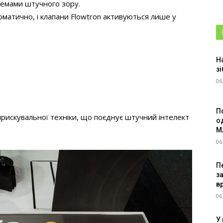
темами штучного зору.
матично, і клапани Flowtron активуються лише у
Н
зі
06
П
рискувальної техніки, що поєднує штучний інтелект
о
M
06
Пе
з
в
06
У