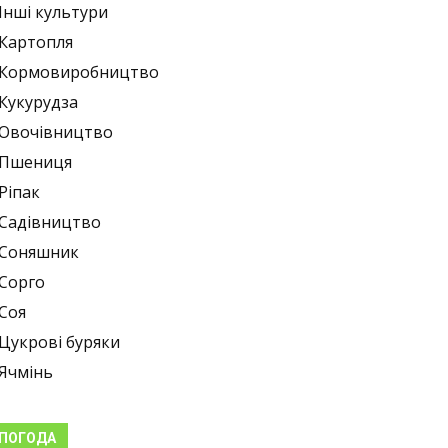
Інші культури
Картопля
Кормовиробництво
Кукурудза
Овочівництво
Пшениця
Ріпак
Садівництво
Соняшник
Сорго
Соя
Цукрові буряки
Ячмінь
ПОГОДА