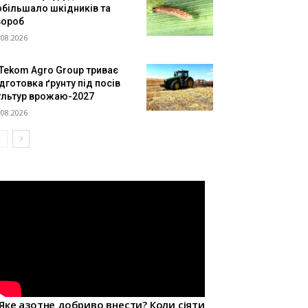
обільшало шкідників та
вороб
.08.2026
 Tekom Agro Group триває
дготовка ґрунту під посів
ультур врожаю-2027
.08.2026
Яке азотне добриво внести? Коли сіяти