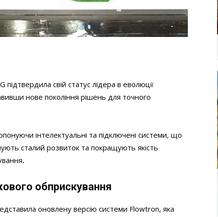
G підтвердила свій статус лідера в еволюції
тавивши нове покоління рішень для точного
ропонуючи інтелектуальні та підключені системи, що
ують сталий розвиток та покращують якість
ування
.
ркового обприскування
редставила оновлену версію системи Flowtron, яка