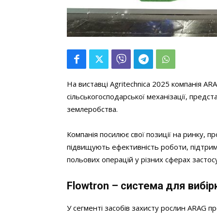
На виставці Agritechnica 2025 компанія ARA
сільськогосподарської механізації, предс
землеробства.
Компанія посилює свої позиції на ринку, п
підвищують ефективність роботи, підтрим
польових операцій у різних сферах застос
Flowtron – система для вибі
У сегменті засобів захисту рослин ARAG п