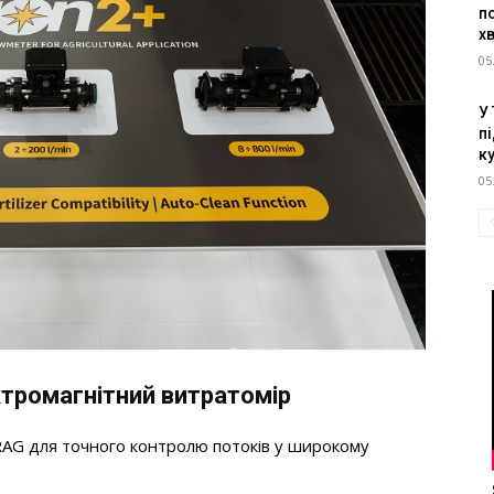
п
х
05
У
пі
к
05
ктромагнітний витратомір
ARAG для точного контролю потоків у широкому