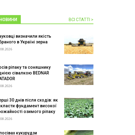
НОВИНИ
ВСІ СТАТТІ >
ауковці визначили якість
браного в Україні зерна
.08.2026
осів ріпаку та соняшнику
днією сівалкою BEDNAR
ATADOR
.08.2026
рші 30 днів після сходів: як
акласти фундамент високої
рожайності озимого ріпаку
.08.2026
 посівах кукурудзи