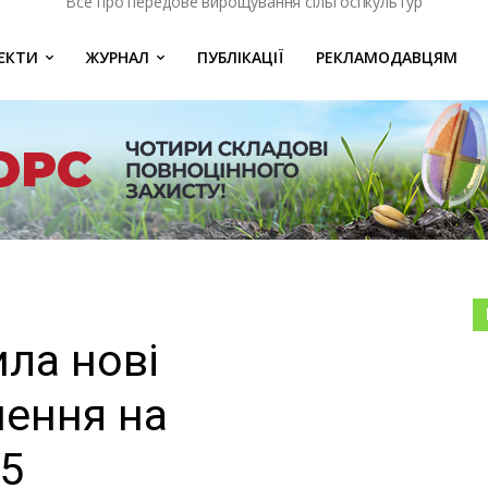
Все про передове вирощування сільгоспкультур
ЄКТИ
ЖУРНАЛ
ПУБЛІКАЦІЇ
РЕКЛАМОДАВЦЯМ
ла нові
шення на
25