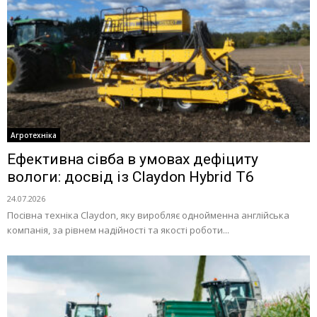
Агротехніка
Ефективна сівба в умовах дефіциту
вологи: досвід із Claydon Hybrid Т6
24.07.2026
Посівна техніка Claydon, яку виробляє однойменна англійська
компанія, за рівнем надійності та якості роботи...