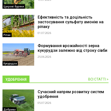
Цукрові буряки
Ефективність та доцільність
застосування сульфату амонію на
ріпаку
01.07.2026
Ріпак
Формування врожайності зерна
кукурудзи залежно від строку сівби
25.06.2026
Кукурудза
ВСІ СТАТТІ >
УДОБРЕННЯ
Сучасний напрям розвитку систем
удобрення
05.07.2026
Добрива