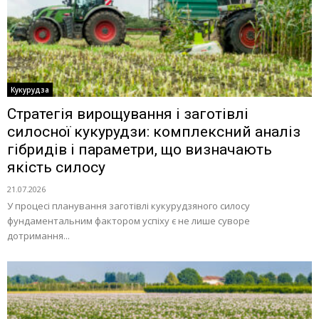
Кукурудза
Стратегія вирощування і заготівлі
силосної кукурудзи: комплексний аналіз
гібридів і параметри, що визначають
якість силосу
21.07.2026
У процесі планування заготівлі кукурудзяного силосу
фундаментальним фактором успіху є не лише суворе
дотримання...