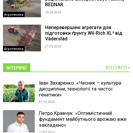
BEDNAR
29.06.2026
Агротехніка
Неперевершені агрегати для
підготовки ґрунту Wil-Rich XL² від
Väderstad
21.05.2026
Агротехніка
ВСІ СТАТТІ >
ІНТЕРВ'Ю
Іван Захаренко: «Часник – культура
дисципліни, технології та чистої
генетики»
01.06.2026
Петро Кравчук: «Оптимістичний
фундамент майбутнього врожаю вже
закладено»
13.03.2026