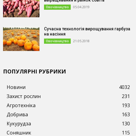
выращивания и рынок сбыта
05.04.2019
Овочівництво
Сучасна технологія вирощування гарбуза
на насіння
21.05.2018
Овочівництво
ПОПУЛЯРНІ РУБРИКИ
Новини
4032
Захист рослин
231
Агротехніка
193
Добрива
163
Кукурудза
130
Соняшник
115