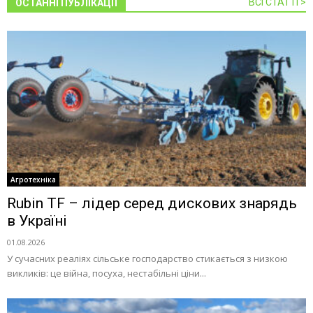
ВСІ СТАТТІ >
ОСТАННІ ПУБЛІКАЦІЇ
Агротехніка
Rubin TF – лідер серед дискових знарядь
в Україні
01.08.2026
У сучасних реаліях сільське господарство стикається з низкою
викликів: це війна, посуха, нестабільні ціни...