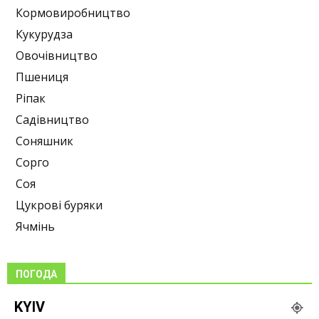
Кормовиробництво
Кукурудза
Овочівництво
Пшениця
Ріпак
Садівництво
Соняшник
Сорго
Соя
Цукрові буряки
Ячмінь
ПОГОДА
KYIV