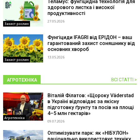
Теламус: фунгіцидна технологія для
здорового листка і високої
продуктивності
27.05.2026
Захист рослин
Фунгіциди IFAGRI від ЕРІДОН – ваш
гарантований захист соняшнику від
основних хвороб
13.05.2026
Захист рослин
ВСІ СТАТТІ >
АГРОТЕХНІКА
Віталій Філатов: «Щороку Väderstad
в Україні відповідає за якісну
підготовку ґрунту та посів на площі
4–5 млн гектарів»
Агротехніка
09.07.2026
Оптимізувати парк: як «НІБУЛОН»
раціонально використовує техніку