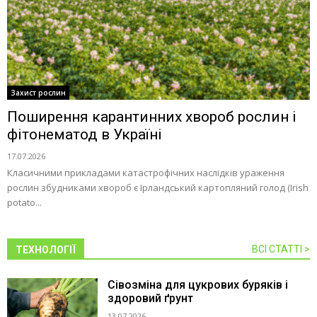
Захист рослин
Поширення карантинних хвороб рослин і
фітонематод в Україні
17.07.2026
Класичними прикладами катастрофічних наслідків ураження
рослин збудниками хвороб є Ірландський картопляний голод (Irish
potato...
ВСІ СТАТТІ >
ТЕХНОЛОГІЇ
Сівозміна для цукрових буряків і
здоровий ґрунт
13.07.2026