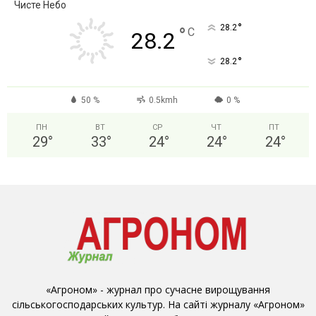
Чисте Небо
°
28.2
°
C
28.2
°
28.2
50 %
0.5kmh
0 %
ПН
ВТ
СР
ЧТ
ПТ
29
°
33
°
24
°
24
°
24
°
«Агроном» - журнал про сучасне вирощування
сільськогосподарських культур. На сайті журналу «Агроном»