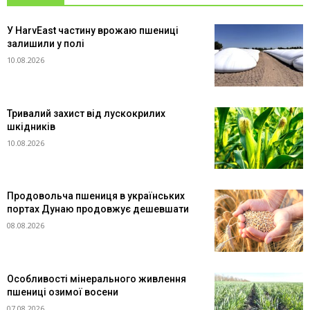
У HarvEast частину врожаю пшениці
залишили у полі
10.08.2026
Тривалий захист від лускокрилих
шкідників
10.08.2026
Продовольча пшениця в українських
портах Дунаю продовжує дешевшати
08.08.2026
Особливості мінерального живлення
пшениці озимої восени
07.08.2026