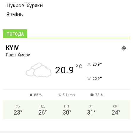
Цукрові буряки
Ячмінь
ПОГОДА
KYIV
Рвані Хмари
°
20.9
°
C
20.9
°
20.9
86 %
5.1kmh
78 %
СБ
НД
ПН
ВТ
СР
23
°
26
°
30
°
31
°
24
°