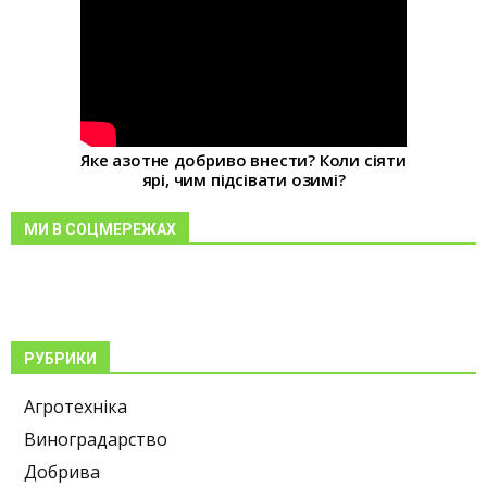
Яке азотне добриво внести? Коли сіяти
ярі, чим підсівати озимі?
МИ В СОЦМЕРЕЖАХ
РУБРИКИ
Агротехніка
Виноградарство
Добрива