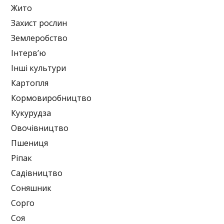
Жито
Захист рослин
Землеробство
Інтерв’ю
Інші культури
Картопля
Кормовиробництво
Кукурудза
Овочівництво
Пшениця
Ріпак
Садівництво
Соняшник
Сорго
Соя