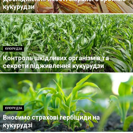
кукурудзи
КУКУРУДЗА
Контроль шкідливих організмів та
секрети підживлення кукурудзи
КУКУРУДЗА
Вносимо страхові гербіциди на
кукурудзі