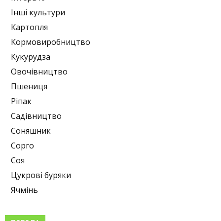
Інші культури
Картопля
Кормовиробництво
Кукурудза
Овочівництво
Пшениця
Ріпак
Садівництво
Соняшник
Сорго
Соя
Цукрові буряки
Ячмінь