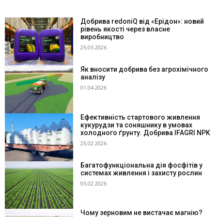
Добрива redoniQ від «Ерідон»: новий
рівень якості через власне
виробництво
25.05.2026
Як вносити добрива без агрохімічного
аналізу
01.04.2026
Ефективність стартового живлення
кукурудзи та соняшнику в умовах
холодного ґрунту. Добрива IFAGRI NPK
25.02.2026
Багатофункціональна дія фосфітів у
системах живлення і захисту рослин
05.02.2026
Чому зерновим не вистачає магнію?