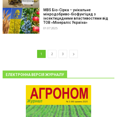
MBS Біо-Сірка – унікальне
мікродобриво-біофунгіцид з
інсектицидними властивостями від
ТОВ «Мінераліс Україна»
01.07.2025
1
2
3
ЕЛЕКТРОННА ВЕРСІЯ ЖУРНАЛУ