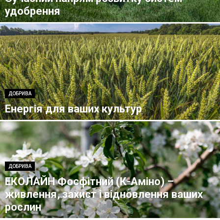
удобрення
ДОБРИВА
Енергія для ваших культур
ДОБРИВА
ЕКОЛАЙН Фосфітний (К-Аміно) –
живлення, захист і відновлення ваших
рослин