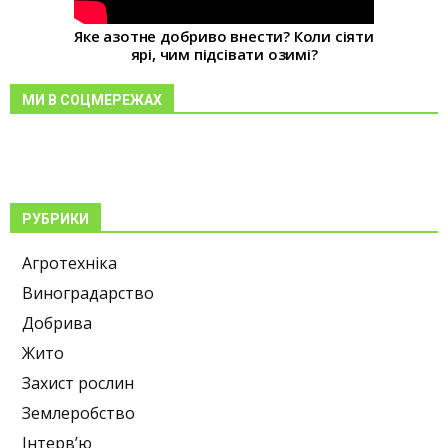
Яке азотне добриво внести? Коли сіяти
ярі, чим підсівати озимі?
МИ В СОЦМЕРЕЖАХ
РУБРИКИ
Агротехніка
Виноградарство
Добрива
Жито
Захист рослин
Землеробство
Інтерв’ю