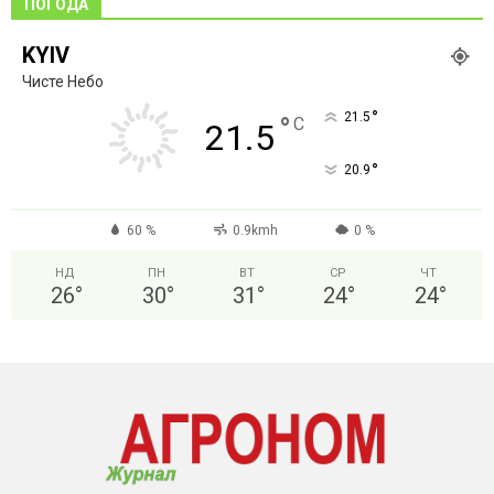
ПОГОДА
KYIV
Чисте Небо
°
21.5
°
C
21.5
°
20.9
60 %
0.9kmh
0 %
НД
ПН
ВТ
СР
ЧТ
26
°
30
°
31
°
24
°
24
°