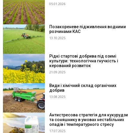
05.01.2026
Позакореневе підживлення водними
розчинами КАС
13.10.2025
Рідкі стартові добрива під озимі
культури: технологічна гнучкість і
керований розвиток
21.09.2025
Види і хімічний склад органічних
добрив
13.08.2025
Антистресова стратегія для кукурудзи
та соняшнику в умовах нестабільних
опадів і температурного стресу
17.07.2025