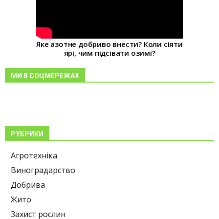
Яке азотне добриво внести? Коли сіяти
ярі, чим підсівати озимі?
МИ В СОЦМЕРЕЖАХ
РУБРИКИ
Агротехніка
Виноградарство
Добрива
Жито
Захист рослин