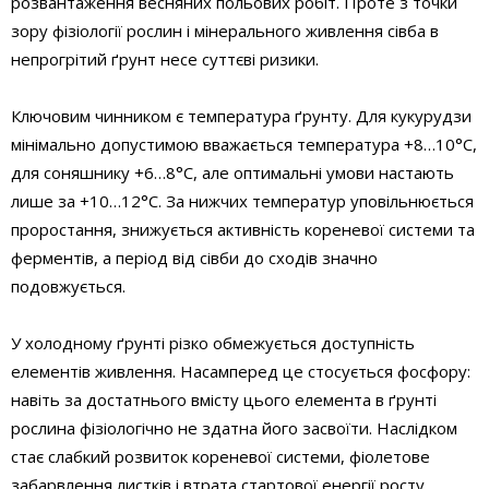
розвантаження весняних польових робіт. Проте з точки
зору фізіології рослин і мінерального живлення сівба в
непрогрітий ґрунт несе суттєві ризики.
Ключовим чинником є температура ґрунту. Для кукурудзи
мінімально допустимою вважається температура +8…10°C,
для соняшнику +6…8°C, але оптимальні умови настають
лише за +10…12°C. За нижчих температур уповільнюється
проростання, знижується активність кореневої системи та
ферментів, а період від сівби до сходів значно
подовжується.
У холодному ґрунті різко обмежується доступність
елементів живлення. Насамперед це стосується фосфору:
навіть за достатнього вмісту цього елемента в ґрунті
рослина фізіологічно не здатна його засвоїти. Наслідком
стає слабкий розвиток кореневої системи, фіолетове
забарвлення листків і втрата стартової енергії росту.