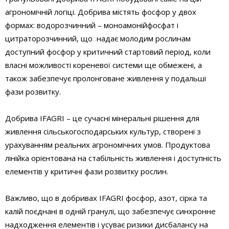
агрономічній логіці. Добрива містять фосфор у двох
формах: водорозчинний – моноамонійфосфат і
цитраторозчинний, що надає молодим рослинам
доступний фосфор у критичний стартовий період, коли
власні можливості кореневої системи ще обмежені, а
також забезпечує пролонговане живлення у подальші
фази розвитку.
Добрива IFAGRI – це сучасні мінеральні рішення для
живлення сільськогосподарських культур, створені з
урахуванням реальних агрономічних умов. Продуктова
лінійка орієнтована на стабільність живлення і доступність
елементів у критичні фази розвитку рослин.
Важливо, що в добривах IFAGRI фосфор, азот, сірка та
калій поєднані в одній гранулі, що забезпечує синхронне
надходження елементів і усуває ризики дисбалансу на