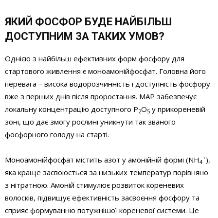
ЯКИЙ ФОСФОР БУДЕ НАЙБІЛЬШ
ДОСТУПНИМ ЗА ТАКИХ УМОВ?
Однією з найбільш ефективних форм фосфору для
стартового живлення є моноамонійфосфат. Головна його
перевага – висока водорозчинність і доступність фосфору
вже з перших днів після проростання. MAP забезпечує
локальну концентрацію доступного Р
О
у прикореневій
2
5
зоні, що дає змогу рослині уникнути так званого
фосфорного голоду на старті.
+
Моноамонійфосфат містить азот у амонійній формі (NH
),
4
яка краще засвоюється за низьких температур порівняно
з нітратною. Амоній стимулює розвиток кореневих
волосків, підвищує ефективність засвоєння фосфору та
сприяє формуванню потужнішої кореневої системи. Це