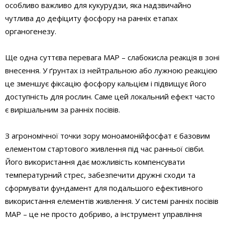
особливо важливо для кукурудзи, яка надзвичайно
чутлива до дефіциту фосфору на ранніх етапах
органогенезу.
Ще одна суттєва перевага MAP – слабокисла реакція в зоні
внесення. У ґрунтах із нейтральною або лужною реакцією
це зменшує фіксацію фосфору кальцієм і підвищує його
доступність для рослин. Саме цей локальний ефект часто
є вирішальним за ранніх посівів.
З агрономічної точки зору моноамонійфосфат є базовим
елементом стартового живлення під час ранньої сівби.
Його використання дає можливість компенсувати
температурний стрес, забезпечити дружні сходи та
сформувати фундамент для подальшого ефективного
використання елементів живлення. У системі ранніх посівів
MAP – це не просто добриво, а інструмент управління