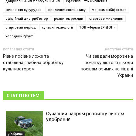
добрива IFAGRI формули IFAGRI
ефективність живлення
живлення кукурудзи
живлення соняшнику
моноамонійфосфат
офіційний дистриб'ютор
розвиток рослин
стартове живлення
стартовий період
сучасні технології
ТОВ «Фірма ЕРІДОН»
холодний ґрунт
попередня стаття
наступна стаття
Рівне посівне ложе та
Чи завдали морози на
стабільна глибина обробітку
початку лютого шкоди
культиватором
посівам озимих на півдні
України
СТАТТІ ПО ТЕМІ
Сучасний напрям розвитку систем
удобрення
Добрива