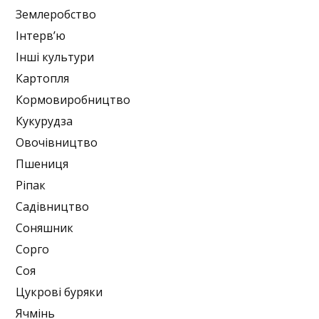
Землеробство
Інтерв’ю
Інші культури
Картопля
Кормовиробництво
Кукурудза
Овочівництво
Пшениця
Ріпак
Садівництво
Соняшник
Сорго
Соя
Цукрові буряки
Ячмінь