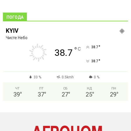
ПОГОДА
KYIV
Чисте Небо
°
38.7
°
C
38.7
°
38.7
33 %
0.5kmh
0 %
ЧТ
ПТ
СБ
НД
ПН
39
°
37
°
27
°
25
°
29
°