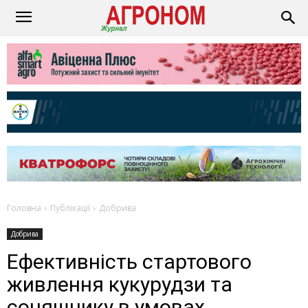
Головна
Публікації
Добрива
Добрива
Ефективність стартового
живлення кукурудзи та
соняшнику в умовах