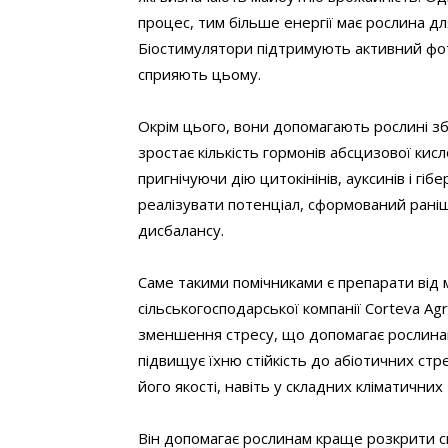
процес, тим більше енергії має рослина д
Біостимулятори підтримують активний фото
сприяють цьому.
Окрім цього, вони допомагають рослині зб
зростає кількість гормонів абсцизової кис
пригнічуючи дію цитокінінів, ауксинів і гіб
реалізувати потенціал, сформований рані
дисбалансу.
Саме такими помічниками є препарати від 
сільськогосподарської компанії Corteva Ag
зменшення стресу, що допомагає рослина
підвищує їхню стійкість до абіотичних с
його якості, навіть у складних кліматичних
Він допомагає рослинам краще розкрити с