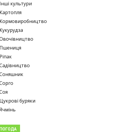
Інші культури
Картопля
Кормовиробництво
Кукурудза
Овочівництво
Пшениця
Ріпак
Садівництво
Соняшник
Сорго
Соя
Цукрові буряки
Ячмінь
ПОГОДА