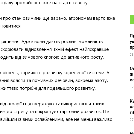
нціалу врожайності вже на старті сезону.
ки про стан озимини ще зарано, агрономам варто вже
дновитися.
П
і рішення. Адже вони дають рослині можливість
у
п
искорювати відновлення. Їхній ефект найяскравіше
08
ходить від зимового спокою до активного росту.
О
их рішень, сприяють розвитку кореневої системи. А
ж
ання вологи та поживних речовин, зокрема азоту,
в
07
 й життєво потрібні для подальшого розвитку.
K
від аграріїв підтверджують: використання таких
н
слин до стресу та покращує стартовий розвиток. Це
г
и вийшли із зими ослабленими, але не менш важливо
07
Н