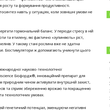
ля росту та формування продуктивності.
синтез навіть у ситуаціях, коли зовнішні умови не
ерігати гормональний баланс. У періоди стресу в ній
лоти та етилену, які фактично «зупиняють» ріст,
ерелінів. У такому стані рослина вже не здатна
ше. Біостимулятори ж допомагають уникнути цього
міжнародної науково-технологічної
riscience Біофордж®, інноваційний препарат для
м природним чином активувати внутрішній захист,
тресів та сприяє збереженню врожаю та покращенню
 та технологічних умовах.
вій генетичний потенціал, зменшуючи негативні