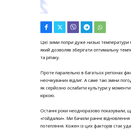
Цієї зими попри дуже низькі температури п
який дозволяв зберігати оптимальну темп
та ріпаку.
Проте паралельно в багатьох регіонах фік
неочікуваних відлиг. А саме такі зміни по
як серйозно ослабити культури у моменти,
кіркою.
Останні роки неодноразово показували, що
«гойдалки». Ми бачили раннє відновлення р
потепління. Кожен із цих факторів стає у