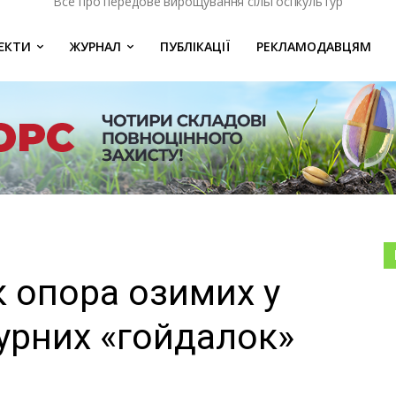
Все про передове вирощування сільгоспкультур
ЄКТИ
ЖУРНАЛ
ПУБЛІКАЦІЇ
РЕКЛАМОДАВЦЯМ
к опора озимих у
урних «гойдалок»