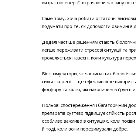
витратою енергії, втрачаючи частину поте
Саме тому, хоча робити остаточні виснов
подумати про те, як допомогти озимині ві
Дедалі частіше рішенням стають біологічн
легше переживати стресові ситуації та пр
проявляється навесні, коли культура пере
Біостимулятори, як частина цих біологічн
сильні корені — це ефективніше використ
фосфору та калію, які накопичені в ґрунті
Польові спостереження і багаторічний дос
препаратів суттєво підвищує стійкість ро
особливо важливо в ситуаціях, коли посів
й тоді, коли вони перезимували добре.