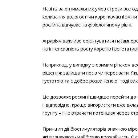
Навіть за оптимальних умов стреси все од
коливання вологості чи короткочасні зміни у
рослина відчуває на фізіологічному рівні.
Аграріям важливо орієнтуватися насамперед
на інтенсивність росту коренів і вегетатив
Наприклад, у випадку з озимим ріпаком ве
рішення: залишати посів чи пересівати. Я
густотою та є добре розвиненою, тоді вик
Це дозволяє рослині швидше перейти до а
і, відповідно, краще використати вже вкла
ґрунту – і не втрачати потенціал через стр
Принцип дії біостимуляторів значною міро
які визначають майбутню врожайність. Од