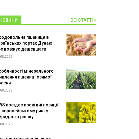
НОВИНИ
ВСІ СТАТТІ >
родовольча пшениця в
країнських портах Дунаю
родовжує дешевшати
.08.2026
собливості мінерального
ивлення пшениці озимої
осени
.08.2026
WS посідає провідні позиції
а європейському ринку
ібридного ріпаку
.08.2026
ауковці визначили якість