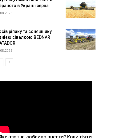
браного в Україні зерна
.08.2026
осів ріпаку та соняшнику
днією сівалкою BEDNAR
ATADOR
.08.2026
Яке азотне добриво внести? Коли сіяти