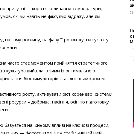
зі
но присутні — короткі коливання температури,
06
мов, які ми навіть не фіксуємо відразу, але які
П
о
 на саму рослину, на фазу її розвитку, на густоту,
M
ної маси.
06
сна часто стає моментом прийняття стратегічного
кщо культура вийшла із зими із оптимальною
ористання біостимуляторів стає логічним кроком.
ктивного росту, активувати ріст кореневої системи
дені ресурси – добрива, насіння, осінню підготовку
еси.
ю базується на їхньому впливі на ключові процеси,
ин із них — фотосинтез. Чим стабільніший цей