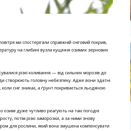
овітря ми спостерігали справжній сніговий покрив,
ературу на глибині вузла кущіння озимих зернових
сувалися різкі коливання — від сильних морозів до
годи створюють головну небезпеку. Адже вони здатні
 коли сніг зникає, а ґрунт покривається льодяною
 озимі дуже чутливо реагують на такі погодні
осту, потім різкі заморозки, а за ними знову
даром для рослини, який вона змушена компенсувати