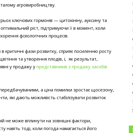
 сталому агровиробництву.
трьох ключових гормонів — цитокініну, ауксину та
оптимальний ріст, підтримуючи її в момент, коли
корення фізіологічних процесів.
 в критичні фази розвитку, сприяє посиленню росту
цвітіння та утворення плодів, і, як результат,
явні у продажу у
представників з продажу засобів
епередбачуваними, а ціна помилки зростає щосезону,
нти, які дають можливість стабілізувати розвиток
рій не може вплинути на зовнішні фактори,
у навіть тоді, коли погода намагається його