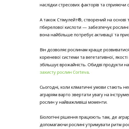
наслідки стресових факторів та сприяючи
А також Стімулейт®, створений на основі 
гіберелової кислоти — забезпечує рослині 
вона найбільше потребує активації та прис
Він дозволяє рослинам краще розвиватися
кореневої системи та вегетативної, якості 
збільшує врожайність. Обидві продукти на
захисту рослин Corteva
.
Сьогодні, коли кліматичні умови стають н
аграріям варто звертати увагу на інструме
рослин у найважливіші моменти.
Біологічні рішення працюють там, де агра
допомагаючи рослині утримувати ритм рост