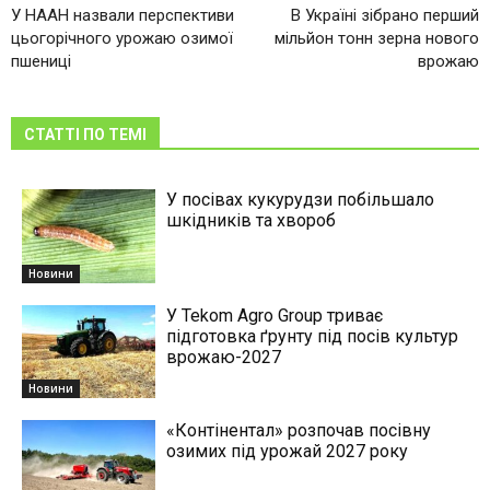
У НААН назвали перспективи
В Україні зібрано перший
цьогорічного урожаю озимої
мільйон тонн зерна нового
пшениці
врожаю
СТАТТІ ПО ТЕМІ
У посівах кукурудзи побільшало
шкідників та хвороб
Новини
У Tekom Agro Group триває
підготовка ґрунту під посів культур
врожаю-2027
Новини
«Контінентал» розпочав посівну
озимих під урожай 2027 року