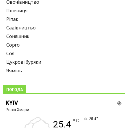
Овочівництво
Пшениця
Ріпак
Садівництво
Соняшник
Сорго
Соя
Цукрові буряки
Ячмінь
ПОГОДА
KYIV
Рвані Хмари
°
25.4
°
C
25.4