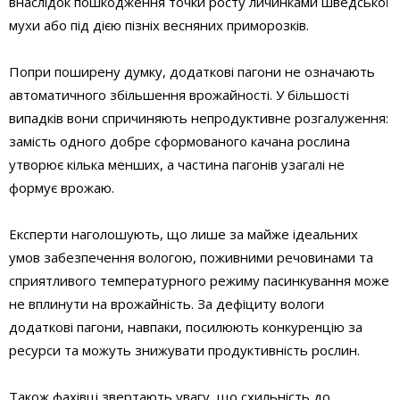
внаслідок пошкодження точки росту личинками шведської
мухи або під дією пізніх весняних приморозків.
Попри поширену думку, додаткові пагони не означають
автоматичного збільшення врожайності. У більшості
випадків вони спричиняють непродуктивне розгалуження:
замість одного добре сформованого качана рослина
утворює кілька менших, а частина пагонів узагалі не
формує врожаю.
Експерти наголошують, що лише за майже ідеальних
умов забезпечення вологою, поживними речовинами та
сприятливого температурного режиму пасинкування може
не вплинути на врожайність. За дефіциту вологи
додаткові пагони, навпаки, посилюють конкуренцію за
ресурси та можуть знижувати продуктивність рослин.
Також фахівці звертають увагу, що схильність до