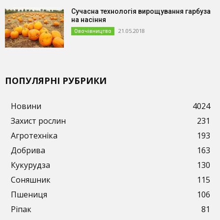
Сучасна технологія вирощування гарбуза
на насіння
21.05.2018
Овочівництво
ПОПУЛЯРНІ РУБРИКИ
Новини
4024
Захист рослин
231
Агротехніка
193
Добрива
163
Кукурудза
130
Соняшник
115
Пшениця
106
Ріпак
81