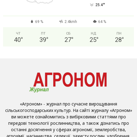
°
25.4
69 %
2.4kmh
64 %
ЧТ
ПТ
СБ
НД
ПН
40
°
39
°
27
°
25
°
28
°
«Агроном» - журнал про сучасне вирощування
сільськогосподарських культур. На сайті журналу «Агроном»
ви можете ознайомитись з вибірковими статтями про
передові технології рослинництва, а також дізнатись про
останні досягнення у сферах агрономії, землеробства,
агрохімії, насінництва, селекції, захисту рослин, удобрення,