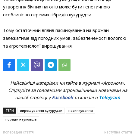
утворення бічних пагонів може бути генетичною
особливістю окремих гібридів кукурудзи.
Тому остаточний вплив пасинкування на врожай
залежатиме від погодних умов, забезпеченості вологою
та агротехнології вирощування.
Найсвіжіші матеріали читайте в журналі «Агроном».
Слідкуйте за головними агрономічними новинами на
нашій сторінці у
Facebook
та каналі в
Telegram
ТЕГИ
вирощування кукурудзи
пасинкування
поради науковців
попередня стаття
наступна стаття