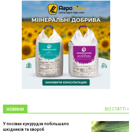
ВСІ СТАТТІ >
НОВИНИ
У посівах кукурудзи побільшало
шкідників та хвороб