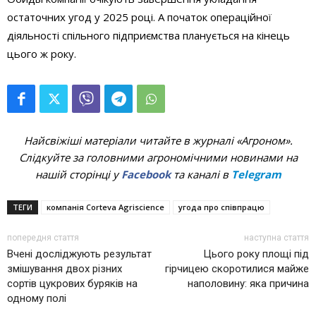
остаточних угод у 2025 році. А початок операційної
діяльності спільного підприємства планується на кінець
цього ж року.
Найсвіжіші матеріали читайте в журналі «Агроном».
Слідкуйте за головними агрономічними новинами на
нашій сторінці у
Facebook
та каналі в
Telegram
ТЕГИ
компанія Corteva Agriscience
угода про співпрацю
попередня стаття
наступна стаття
Вчені досліджують результат
Цього року площі під
змішування двох різних
гірчицею скоротилися майже
сортів цукрових буряків на
наполовину: яка причина
одному полі