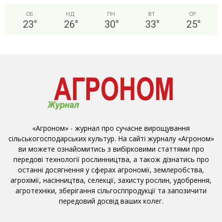
СБ
НД
ПН
ВТ
СР
23
°
26
°
30
°
33
°
25
°
«Агроном» - журнал про сучасне вирощування
сільськогосподарських культур. На сайті журналу «Агроном»
ви можете ознайомитись з вибірковими статтями про
передові технології рослинництва, а також дізнатись про
останні досягнення у сферах агрономії, землеробства,
агрохімії, насінництва, селекції, захисту рослин, удобрення,
агротехніки, зберігання сільгосппродукції та запозичити
передовий досвід ваших колег.