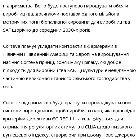
підприємства. Воно буде поступово нарощувати обсяги
виробництва, досягаючи поставок одного мільйона
метричних тонн біопаливної сировини для виробництва
SAF щорічно до середини 2030-х років.
Corteva планує укладати контракти з фермерами в
Північній і Південній Америці та Європі на вирощування
насіння Corteva гірчиці, соняшнику і ріпаку, які добре
підходять для виробництва SAF. Ці культури є невід’ємною
частиною великомасштабного сільського господарства у
світі.
Спільне підприємство буде прагнути впроваджувати нові
системи вирощування, щоб виробляти олію, яка відповідає
критеріям директиви ЄС RED III та кваліфікується для
отримання регуляторних стимулів в США щодо низького
вуглецевого індексу, створюючи при цьому нове джерело