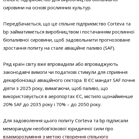
сировини на основі рослинних культур.
Передбачається, що це спільне підприємство Corteva та
bp займатиметься виробництвом і постачанням рослинної
біопаливної сировини, щоб задовольнити прогнозоване
зростання попиту на стале авіаційне паливо (SAF).
Ряд країн світу вже впровадили або впроваджують
законодавчі вимоги чи податкові стимули для сприяння
декарбонізації авіаційного сектора. В ЄС мандат SAF почне
діяти з 2025 року, вимагаючи, щоб паливо, що
використовується в аеропортах ЄС, містило щонайменше
20% SAF до 2035 року і 70% – до 2050 року.
Для задоволення цього попиту Corteva та bp підписали
меморандум необов’язкової юридичної сили про
взаєморозуміння з метою створення спільного