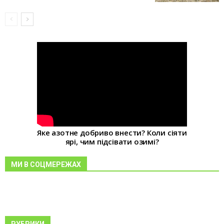
Яке азотне добриво внести? Коли сіяти
ярі, чим підсівати озимі?
МИ В СОЦМЕРЕЖАХ