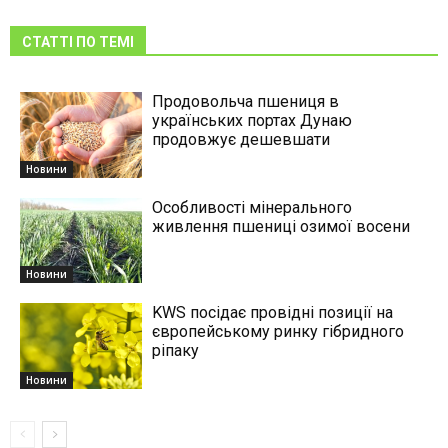
СТАТТІ ПО ТЕМІ
Продовольча пшениця в
українських портах Дунаю
продовжує дешевшати
Новини
Особливості мінерального
живлення пшениці озимої восени
Новини
KWS посідає провідні позиції на
європейському ринку гібридного
ріпаку
Новини