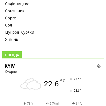
Садівництво
Соняшник
Сорго
Соя
Цукрові буряки
Ячмінь
ПОГОДА
KYIV
Хмарно
°
22.6
°
C
22.6
°
22.6
73 %
5.7kmh
94 %