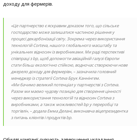
доходу для фермерів.
«Це партнерство є яскравим доказом того, що сільське
господарство може залишатися частиною рішення у
процесі декарбонізації світу. Зокрема через використання
технологій Corteva, нашого глобального масштабу та
унікальних відносин із виробниками. Ми раді перспективі
співпраці з bp, щоб допомогти авіаційній галузі Європи
стати більш екологічно стійкою, водночас створюючи нове
джерело доходу для фермерів», – зазначила головний
менеджер із стратегії Corteva Брук Каннінгем.
«Ми бачимо великий потенціал у партнерстві з Corteva.
Разом ми маємо чудову позицію для створення цінності
через використання технологій та відносин Corteva з
виробниками, а також можливостей bp у переробці та
торгівлі», – додала Емма Делані, виконавча віцепрезидентка
з питань клієнтів і продуктів bp.
Обидві компанії очікують завершення укладання