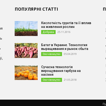
ПОПУЛЯРНІ СТАТТІ
П
Кислотність грунтів та її вплив
на живлення рослин
ня
25.11.2016
Добрива
сь
Батат в Украине. Технология
ь
выращивания и рынок сбыта
,
05.04.2019
Овочівництво
ї,
Сучасна технологія
и
вирощування гарбуза на
насіння
21.05.2018
Овочівництво
Пу