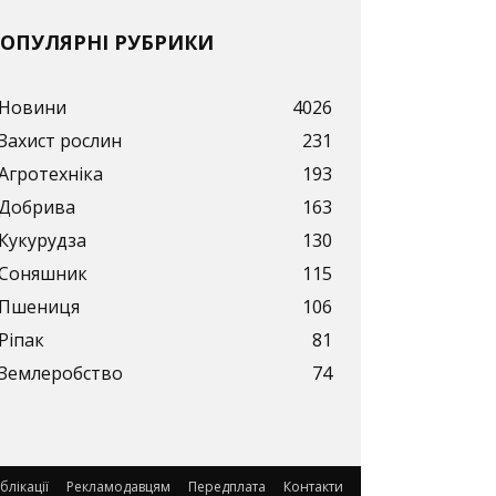
ОПУЛЯРНІ РУБРИКИ
Новини
4026
Захист рослин
231
Агротехніка
193
Добрива
163
Кукурудза
130
Соняшник
115
Пшениця
106
Ріпак
81
Землеробство
74
блікації
Рекламодавцям
Передплата
Контакти