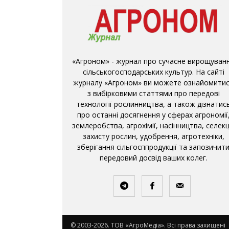
«Агроном» - журнал про сучасне вирощуван
сільськогосподарських культур. На сайті
журналу «Агроном» ви можете ознайомити
з вибірковими статтями про передові
технології рослинництва, а також дізнатис
про останні досягнення у сферах агрономії
землеробства, агрохімії, насінництва, селекці
захисту рослин, удобрення, агротехніки,
зберігання сільгосппродукції та запозичит
передовий досвід ваших колег.
© 2003-2026. ТОВ «АгроМедіа». Всі права захищені