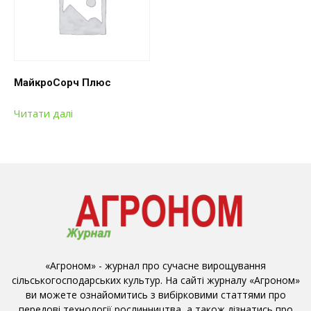
МайкроСорч Плюс
Читати далі
«Агроном» - журнал про сучасне вирощування
сільськогосподарських культур. На сайті журналу «Агроном»
ви можете ознайомитись з вибірковими статтями про
передові технології рослинництва, а також дізнатись про