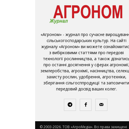
«Агроном» - журнал про сучасне вирощуван
сільськогосподарських культур. На сайті
журналу «Агроном» ви можете ознайомити
з вибірковими статтями про передові
технології рослинництва, а також дізнатис
про останні досягнення у сферах агрономії
землеробства, агрохімії, насінництва, селекці
захисту рослин, удобрення, агротехніки,
зберігання сільгосппродукції та запозичит
передовий досвід ваших колег.
© 2003-2026. ТОВ «АгроМедіа». Всі права захищені