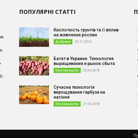
ПОПУЛЯРНІ СТАТТІ
П
Кислотність грунтів та її вплив
на живлення рослин
ня
25.11.2016
Добрива
сь
Батат в Украине. Технология
ь
выращивания и рынок сбыта
,
05.04.2019
Овочівництво
ї,
Сучасна технологія
и
вирощування гарбуза на
насіння
21.05.2018
Овочівництво
Пу