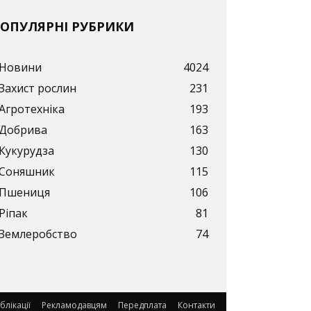
ОПУЛЯРНІ РУБРИКИ
Новини
4024
Захист рослин
231
Агротехніка
193
Добрива
163
Кукурудза
130
Соняшник
115
Пшениця
106
Ріпак
81
Землеробство
74
блікації
Рекламодавцям
Передплата
Контакти