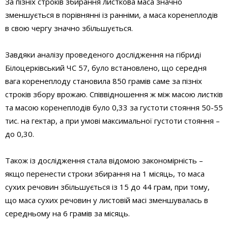
За пізніх строків збирання листкова маса значно
зменшується в порівнянні із ранніми, а маса коренеплодів
в свою чергу значно збільшується.
Завдяки аналізу проведеного дослідження на гібриді
Білоцерківський ЧС 57, було встановлено, що середня
вага коренеплоду становила 850 грамів саме за пізніх
строків збору врожаю. Співвідношення ж між масою листків
та масою коренеплодів було 0,33 за густоти стояння 50-55
тис. на гектар, а при умові максимальної густоти стояння –
до 0,30.
Також із дослідження стала відомою закономірність –
якщо перенести строки збирання на 1 місяць, то маса
сухих речовин збільшується із 15 до 44 грам, при тому,
що маса сухих речовин у листовій масі зменшувалась в
середньому на 6 грамів за місяць.