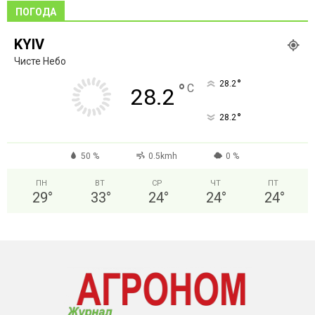
ПОГОДА
KYIV
Чисте Небо
°
28.2
°
C
28.2
°
28.2
50 %
0.5kmh
0 %
ПН
ВТ
СР
ЧТ
ПТ
29
°
33
°
24
°
24
°
24
°