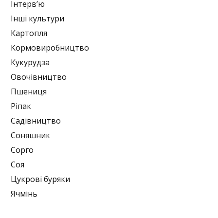
Інтерв’ю
Інші культури
Картопля
Кормовиробництво
Кукурудза
Овочівництво
Пшениця
Ріпак
Садівництво
Соняшник
Сорго
Соя
Цукрові буряки
Ячмінь