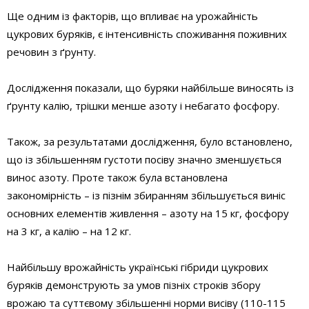
Ще одним із факторів, що впливає на урожайність
цукрових буряків, є інтенсивність споживання поживних
речовин з ґрунту.
Дослідження показали, що буряки найбільше виносять із
ґрунту калію, трішки менше азоту і небагато фосфору.
Також, за результатами дослідження, було встановлено,
що із збільшенням густоти посіву значно зменшується
винос азоту. Проте також була встановлена
закономірність – із пізнім збиранням збільшується виніс
основних елементів живлення – азоту на 15 кг, фосфору
на 3 кг, а калію – на 12 кг.
Найбільшу врожайність українські гібриди цукрових
буряків демонструють за умов пізніх строків збору
врожаю та суттєвому збільшенні норми висіву (110-115