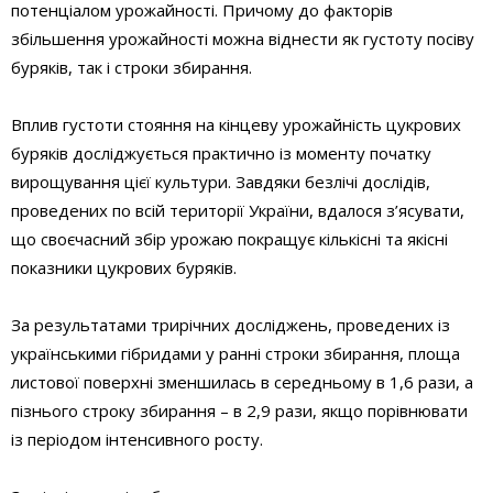
потенціалом урожайності. Причому до факторів
збільшення урожайності можна віднести як густоту посіву
буряків, так і строки збирання.
Вплив густоти стояння на кінцеву урожайність цукрових
буряків досліджується практично із моменту початку
вирощування цієї культури. Завдяки безлічі дослідів,
проведених по всій території України, вдалося з’ясувати,
що своєчасний збір урожаю покращує кількісні та якісні
показники цукрових буряків.
За результатами трирічних досліджень, проведених із
українськими гібридами у ранні строки збирання, площа
листової поверхні зменшилась в середньому в 1,6 рази, а
пізнього строку збирання – в 2,9 рази, якщо порівнювати
із періодом інтенсивного росту.