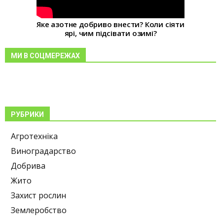
Яке азотне добриво внести? Коли сіяти
ярі, чим підсівати озимі?
МИ В СОЦМЕРЕЖАХ
РУБРИКИ
Агротехніка
Виноградарство
Добрива
Жито
Захист рослин
Землеробство