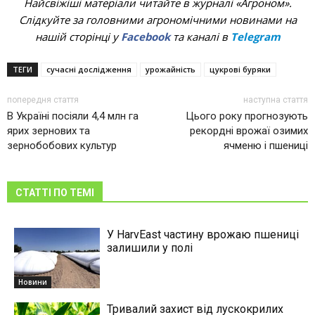
Найсвіжіші матеріали читайте в журналі «Агроном».
Слідкуйте за головними агрономічними новинами на
нашій сторінці у
Facebook
та каналі в
Telegram
ТЕГИ
сучасні дослідження
урожайність
цукрові буряки
попередня стаття
наступна стаття
В Україні посіяли 4,4 млн га
Цього року прогнозують
ярих зернових та
рекордні врожаї озимих
зернобобових культур
ячменю і пшениці
СТАТТІ ПО ТЕМІ
У HarvEast частину врожаю пшениці
залишили у полі
Новини
Тривалий захист від лускокрилих