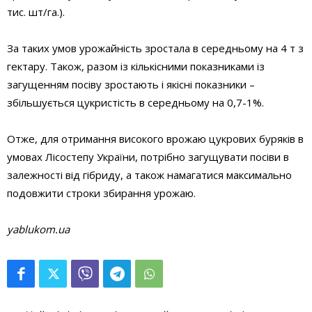
тис. шт/га.).
За таких умов урожайність зростала в середньому на 4 т з
гектару. Також, разом із кількісними показниками із
загущенням посіву зростають і якісні показники –
збільшується цукристість в середньому на 0,7-1%.
Отже, для отримання високого врожаю цукрових буряків в
умовах Лісостепу України, потрібно загущувати посіви в
залежності від гібриду, а також намагатися максимально
подовжити строки збирання урожаю.
yablukom.ua