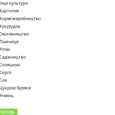
Інші культури
Картопля
Кормовиробництво
Кукурудза
Овочівництво
Пшениця
Ріпак
Садівництво
Соняшник
Сорго
Соя
Цукрові буряки
Ячмінь
ПОГОДА