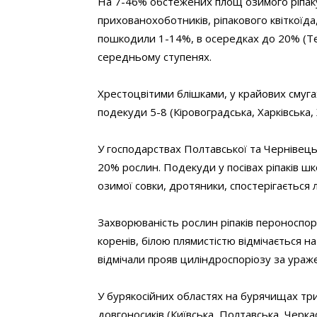
На 7-46% обстежених площ озимого ріпаку
прихованохоботників, ріпакового квіткоїда, 
пошкодили 1-14%, в осередках до 20% (Тер
середньому ступенях.
Хрестоцвітими блішками, у крайових смуга
подекуди 5-8 (Кіровоградська, Харківська, Х
У господарствах Полтавської та Чернівець
20% рослин. Подекуди у посівах ріпаків шк
озимої совки, дротяники, спостерігається лі
Захворюваність рослин ріпаків пероноспо
коренів, білою плямистістю відмічається н
відмічали прояв циліндроспоріозу за ураж
У бурякосійних областях на бурячищах три
довгоносиків (Київська, Полтавська, Черка