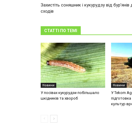
Захистіть соняшник і кукурудзу від бур’янів 
сходів
СТАТТІ ПО ТЕМІ
Новини
Новини
У посівах кукурудзи побільшало
У Tekom Ag
шкідників та хвороб
підготовка 
культур в