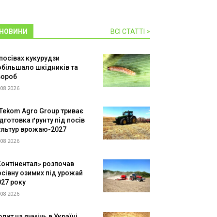
НОВИНИ
ВСІ СТАТТІ >
 посівах кукурудзи
обільшало шкідників та
вороб
.08.2026
 Tekom Agro Group триває
дготовка ґрунту під посів
ультур врожаю-2027
.08.2026
Контінентал» розпочав
осівну озимих під урожай
027 року
.08.2026
пит на ячмінь в Україні