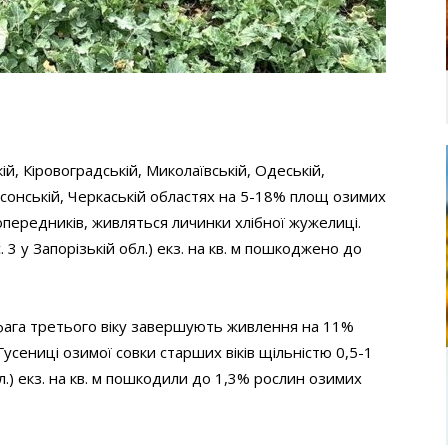
ій, Кіровоградській, Миколаївській, Одеській,
ерсонській, Черкаській областях на 5-18% площ озимих
передників, живляться личинки хлібної жужелиці.
 3 у Запорізькій обл.) екз. на кв. м пошкоджено до
офага третього віку завершують живлення на 11%
усениці озимої совки старших віків щільністю 0,5-1
л.) екз. на кв. м пошкодили до 1,3% рослин озимих