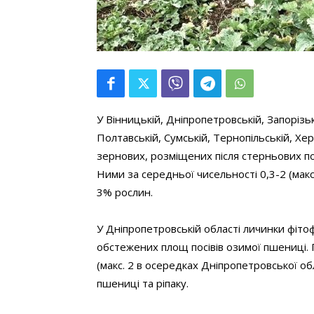
У Вінницькій, Дніпропетровській, Запорізьк
Полтавській, Сумській, Тернопільській, Х
зернових, розміщених після стерньових по
Ними за середньої чисельності 0,3-2 (макс.
3% рослин.
У Дніпропетровській області личинки фіт
обстежених площ посівів озимої пшениці. Г
(макс. 2 в осередках Дніпропетровської об
пшениці та ріпаку.