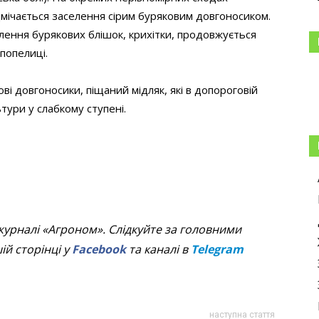
дмічається заселення сірим буряковим довгоносиком.
лення бурякових блішок, крихітки, продовжується
попелиці.
і довгоносики, піщаний мідляк, які в допороговій
ури у слабкому ступені.
журналі «Агроном». Слідкуйте за головними
й сторінці у
Facebook
та каналі в
Telegram
наступна стаття