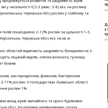
 продовжується розвиток та шкідливість жуків
п
які у чисельності 0,5-3 (макс. 5-8) екз. на рослину
04
нопільська, Черкаська обл.) рослин у слабкому та
Д
у 
х полів пошкоджено 2-12% рослин за щільності 1-3,
ц
ерсонська, Черкаська обл.) екз. на кв. м.
04
кої областей відмічають шкідливість білокрилки на 2-
одять піщаний мідляк, оленка волохата, гусениці
т біланів.
розом, альтернаріозом, фомозом, бактеріозом
а 2-11% рослин. У господарствах Львівської області
ення рослин 1%.
ває вихід жуків звичайного та сірого бурякових
ська обл.). На окремих нерівномірних сходах