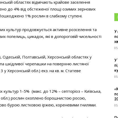
сонській областях відмічають крайове заселення
лено до 4% від обстеженої площі озимих зернових
м. Пошкоджено 1% рослин в слабкому ступені.
ових культур продовжується активне розселення та
У
ових попелиць, цикадок, які в допороговій чисельності
п
х
05
й, Одеській, Полтавській, Херсонській областях у
У
клопа шкідливої черепашки на поверхню листяної
пі
3 у Херсонській обл.) екз. на кв. м. Статеве
к
05
«
х культур 1-5% (макс. до 12% – септоріоз – Київська,
п
ка обл.) рослин охоплено борошнистою росою,
2
ково бурою листковою іржею, кореневими гнилями.
05
По