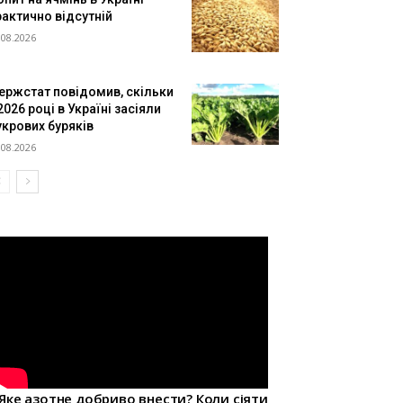
рактично відсутній
.08.2026
ержстат повідомив, скільки
2026 році в Україні засіяли
укрових буряків
.08.2026
Яке азотне добриво внести? Коли сіяти