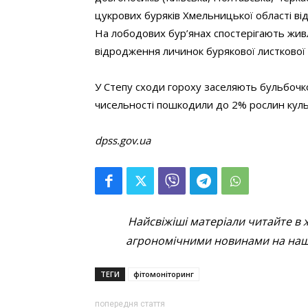
цукрових буряків Хмельницької області ві
На лободових бур’янах спостерігають жив
відродження личинок бурякової листкової 
У Степу сходи гороху заселяють бульбочков
чисельності пошкодили до 2% рослин культ
dpss.gov.ua
Найсвіжіші матеріали читайте в 
агрономічними новинами на наші
ТЕГИ
фітомоніторинг
попередня стаття