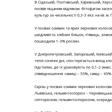
В Одеській, Полтавській, Харківській, Хер
посівів піщаним мідляком. Фітофагом засе
культур за чисельності 0,3-3 екз. на кв. 
У посівах озимих та ярих зернових колос
шкідливість хлібних блішок, п’явиць, злак
пошкодили 1-3% рослин.
У Дніпропетровській, Запорізькій, Київські
теплі сонячні дні, спостерігається вихід 
підстилки, де їх ураховують по 0,1-2 (макс. 
співвідношення: самиці – 55%, самці – 45%.
Скрізь у посівах озимих зернових колосови
Львівська, гельмінтоспоріоз – Чернівець
септоріозом, гельмінтоспоріозом, осеред