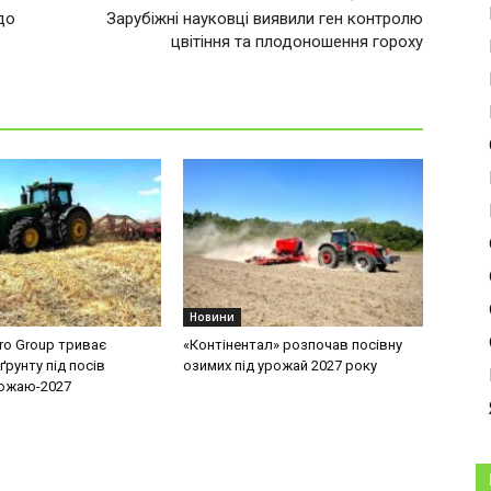
до
Зарубіжні науковці виявили ген контролю
цвітіння та плодоношення гороху
Новини
ro Group триває
«Контінентал» розпочав посівну
ґрунту під посів
озимих під урожай 2027 року
рожаю-2027