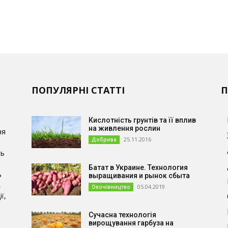
ПОПУЛЯРНІ СТАТТІ
П
Кислотність грунтів та її вплив
на живлення рослин
ня
25.11.2016
Добрива
сь
Батат в Украине. Технология
ь
выращивания и рынок сбыта
,
05.04.2019
Овочівництво
ї,
Сучасна технологія
и
вирощування гарбуза на