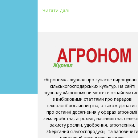
Читати далі
«Агроном» - журнал про сучасне вирощуван
сільськогосподарських культур. На сайті
журналу «Агроном» ви можете ознайомити
з вибірковими статтями про передові
технології рослинництва, а також дізнатис
про останні досягнення у сферах агрономії
землеробства, агрохімії, насінництва, селекці
захисту рослин, удобрення, агротехніки,
зберігання сільгосппродукції та запозичит
передовий досвід ваших колег.