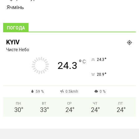
Ячмінь
ПОГОДА
KYIV
Чисте Небо
°
24.3
°
C
24.3
°
20.9
59 %
0.5kmh
0 %
ПН
ВТ
СР
ЧТ
ПТ
30
°
33
°
24
°
24
°
24
°