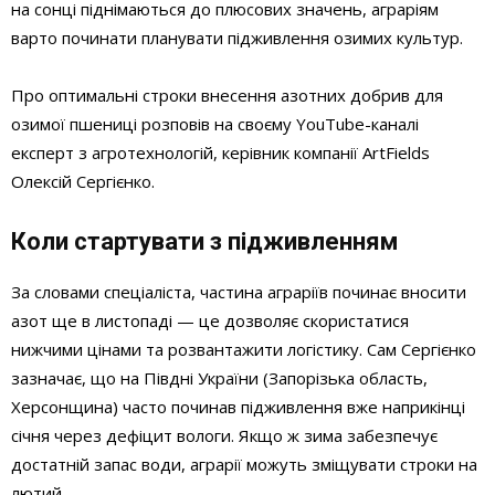
на сонці піднімаються до плюсових значень, аграріям
варто починати планувати підживлення озимих культур.
Про оптимальні строки внесення азотних добрив для
озимої пшениці розповів на своєму YouTube-каналі
експерт з агротехнологій, керівник компанії ArtFields
Олексій Сергієнко.
Коли стартувати з підживленням
За словами спеціаліста, частина аграріїв починає вносити
азот ще в листопаді — це дозволяє скористатися
нижчими цінами та розвантажити логістику. Сам Сергієнко
зазначає, що на Півдні України (Запорізька область,
Херсонщина) часто починав підживлення вже наприкінці
січня через дефіцит вологи. Якщо ж зима забезпечує
достатній запас води, аграрії можуть зміщувати строки на
лютий.