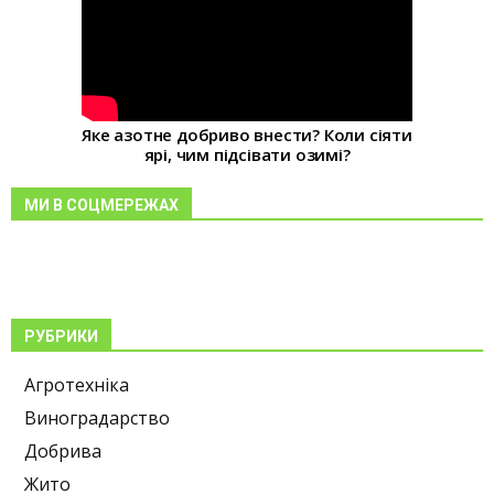
Яке азотне добриво внести? Коли сіяти
ярі, чим підсівати озимі?
МИ В СОЦМЕРЕЖАХ
РУБРИКИ
Агротехніка
Виноградарство
Добрива
Жито