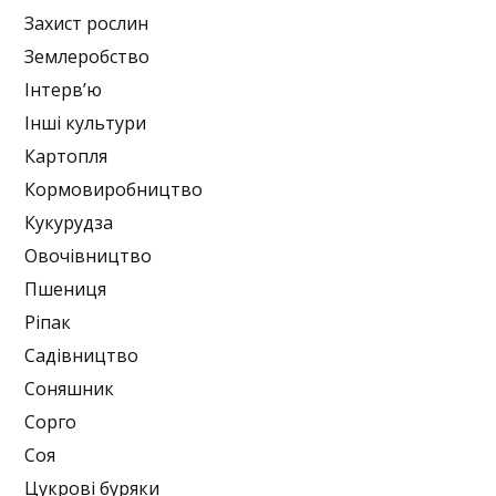
Захист рослин
Землеробство
Інтерв’ю
Інші культури
Картопля
Кормовиробництво
Кукурудза
Овочівництво
Пшениця
Ріпак
Садівництво
Соняшник
Сорго
Соя
Цукрові буряки