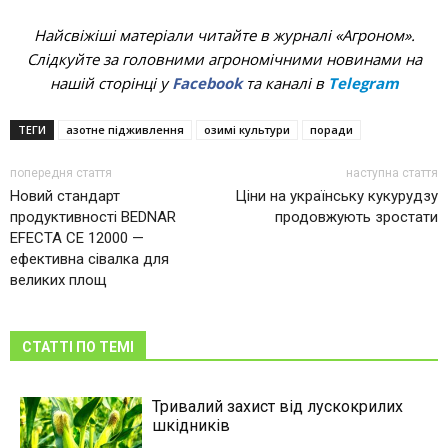
Найсвіжіші матеріали читайте в журналі «Агроном».
Слідкуйте за головними агрономічними новинами на
нашій сторінці у
Facebook
та каналі в
Telegram
ТЕГИ
азотне підживлення
озимі культури
поради
попередня стаття
наступна стаття
Новий стандарт
Ціни на українську кукурудзу
продуктивності BEDNAR
продовжують зростати
EFECTA CE 12000 —
ефективна сівалка для
великих площ
СТАТТІ ПО ТЕМІ
Тривалий захист від лускокрилих
шкідників