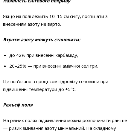
Наявність снігового покриву
Якщо на полі лежить 10–15 см снігу, поспішати з
внесенням азоту не варто.
Втрати азоту можуть становити:
до 42% при внесенні карбаміду,
20–25% — при внесенні аміачної селітри.
Це пов’язано з процесом гідролізу сечовини при
підвищенні температури до +5°C.
Рельєф поля
На рівних полях підживлення можна розпочинати раніше
— ризик змивання азоту мінімальний. На складному