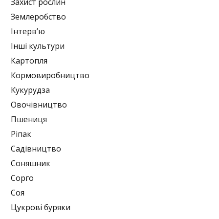
Захист рослин
Землеробство
Інтерв’ю
Інші культури
Картопля
Кормовиробництво
Кукурудза
Овочівництво
Пшениця
Ріпак
Садівництво
Соняшник
Сорго
Соя
Цукрові буряки