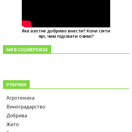
Яке азотне добриво внести? Коли сіяти
ярі, чим підсівати озимі?
МИ В СОЦМЕРЕЖАХ
РУБРИКИ
Агротехніка
Виноградарство
Добрива
Жито