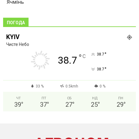
Ячмінь
ПОГОДА
KYIV
Чисте Небо
°
38.7
°
C
38.7
°
38.7
33 %
0.5kmh
0 %
ЧТ
ПТ
СБ
НД
ПН
39
°
37
°
27
°
25
°
29
°