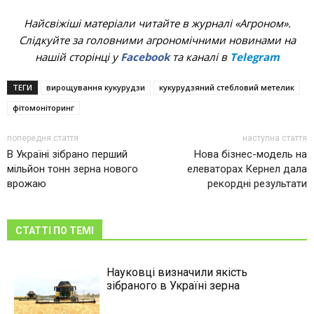
Найсвіжіші матеріали читайте в журналі «Агроном».
Слідкуйте за головними агрономічними новинами на
нашій сторінці у
Facebook
та каналі в
Telegram
ТЕГИ
вирощування кукурудзи
кукурудзяний стебловий метелик
фітомоніторинг
попередня стаття
наступна стаття
В Україні зібрано перший
Нова бізнес-модель на
мільйон тонн зерна нового
елеваторах Кернел дала
врожаю
рекордні результати
СТАТТІ ПО ТЕМІ
Науковці визначили якість
зібраного в Україні зерна