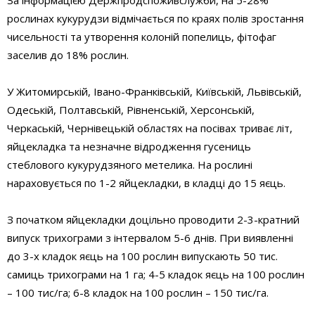
рослинах кукурудзи відмічається по краях полів зростання
чисельності та утворення колоній попелиць, фітофаг
заселив до 18% рослин.
У Житомирській, Івано-Франківській, Київській, Львівській,
Одеській, Полтавській, Рівненській, Херсонській,
Черкаській, Чернівецькій областях на посівах триває літ,
яйцекладка та незначне відродження гусениць
стеблового кукурудзяного метелика. На рослині
нараховується по 1-2 яйцекладки, в кладці до 15 яєць.
З початком яйцекладки доцільно проводити 2-3-кратний
випуск трихограми з інтервалом 5-6 днів. При виявленні
до 3-х кладок яєць на 100 рослин випускають 50 тис.
самиць трихограми на 1 га; 4-5 кладок яєць на 100 рослин
– 100 тис/га; 6-8 кладок на 100 рослин – 150 тис/га.