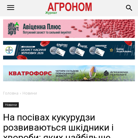
Головна
Новини
Новини
На посівах кукурудзи
розвиваються шкідники і
хвороби: яких найбільше