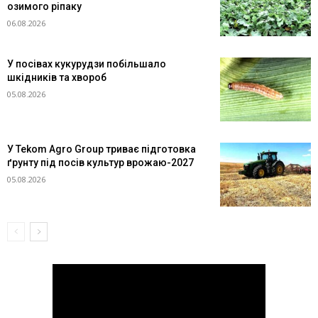
озимого ріпаку
06.08.2026
У посівах кукурудзи побільшало
шкідників та хвороб
05.08.2026
У Tekom Agro Group триває підготовка
ґрунту під посів культур врожаю-2027
05.08.2026