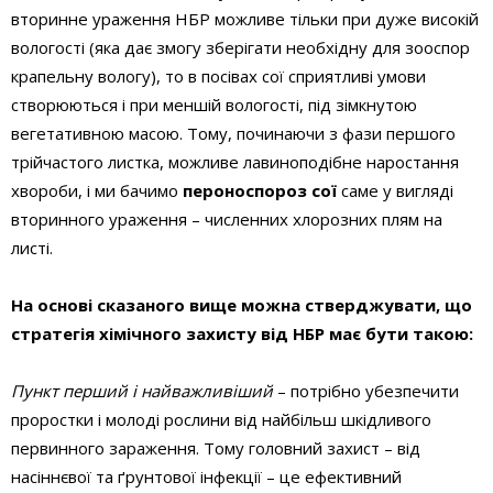
вторинне ураження НБР можливе тільки при дуже високій
вологості (яка дає змогу зберігати необхідну для зооспор
крапельну вологу), то в посівах сої сприятливі умови
створюються і при меншій вологості, під зімкнутою
вегетативною масою. Тому, починаючи з фази першого
трійчастого листка, можливе лавиноподібне наростання
хвороби, і ми бачимо
пероноспороз сої
саме у вигляді
вторинного ураження – численних хлорозних плям на
листі.
На основі сказаного вище можна стверджувати, що
стратегія хімічного захисту від НБР має бути такою:
Пункт перший і найважливіший
– потрібно убезпечити
проростки і молоді рослини від найбільш шкідливого
первинного зараження. Тому головний захист – від
насіннєвої та ґрунтової інфекції – це ефективний