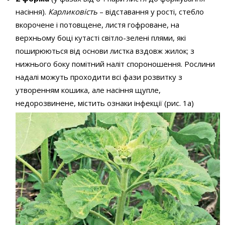
насіння).
Карликовість
– відставання у рості, стебло
вкорочене і потовщене, листя гофроване, на
верхньому боці кутасті світло-зелені плями, які
поширюються від основи листка вздовж жилок; з
нижнього боку помітний наліт спороношення. Рослини
надалі можуть проходити всі фази розвитку з
утворенням кошика, але насіння щупле,
недорозвинене, містить ознаки інфекції (рис. 1а)