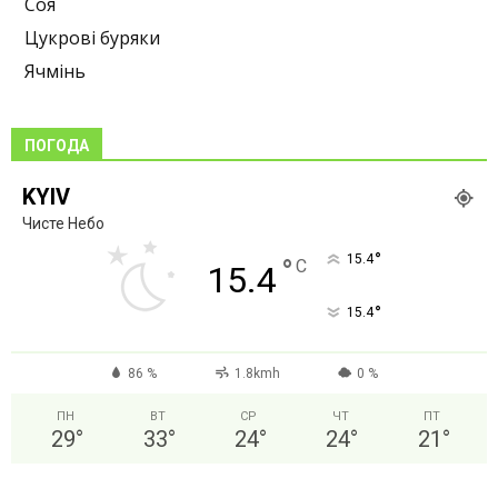
Соя
Цукрові буряки
Ячмінь
ПОГОДА
KYIV
Чисте Небо
°
15.4
°
C
15.4
°
15.4
86 %
1.8kmh
0 %
ПН
ВТ
СР
ЧТ
ПТ
29
°
33
°
24
°
24
°
21
°