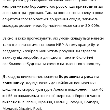
несправжньою борошнистою росою, що призводить до
значних втрат урожаю. Так, на посівах соняшнику в роки
епіфітотій спостерігається зрідження сходів, загибель
молодих рослин, недобір насіння може сягати 30-60%.
Звісно, важко прогнозувати, які умови складуться навесні
та як це впливатиме на прояв НБР. А тому краще бути
заздалегідь озброєними чітким розумінням стратегії
захисту від хвороби, а для цього – знати біологічні
особливості збудника та самого патологічного процесу.
Докладно вивчена несправжня
борошниста роса на
соняшнику
, яку відносять до найбільш поширених і
шкідливих хвороб культури. Ареал її поширення – між 40-
ю і 55-ю паралелями північної широти, в Європі її часто
виявляють в Іспанії, Франції, Польщі, Румунії, Болгарії,
Молдові, Україні, Росії.