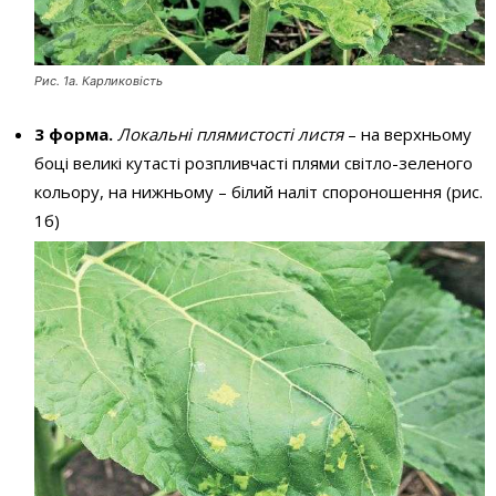
Рис. 1а. Карликовість
3 форма.
Локальні плямистості листя
– на верхньому
боці великі кутасті розпливчасті плями світло-зеленого
кольору, на нижньому – білий наліт спороношення (рис.
1б)