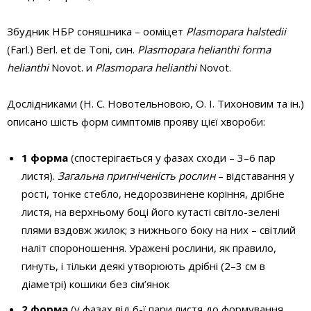
Збудник НБР соняшника – ооміцет
Plasmopara halstedii
(Farl.) Berl. et de Toni, син.
Plasmopara helianthi forma
helianthi
Novot. и
Plasmopara helianthi
Novot.
Дослідниками (Н. С. Новотельновою, О. І. Тихоновим та ін.)
описано шість форм симптомів прояву цієї хвороби:
1 форма
(спостерігається у фазах сходи – 3–6 пар
листя).
Загальна пригніченість рослин
– відставання у
рості, тонке стебло, недорозвинене коріння, дрібне
листя, на верхньому боці його кутасті світло-зелені
плями вздовж жилок; з нижнього боку на них – світлий
наліт спороношення. Уражені рослини, як правило,
гинуть, і тільки деякі утворюють дрібні (2–3 см в
діаметрі) кошики без сім’янок
2 форма
(у фазах від 6-ї пари листя до формування