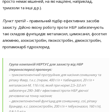
просто немає мішеней, на які націлені, наприклад,
триазоли та інші д.р.).
Пункт третій
– правильний підбір ефективних засобів
захисту. Дійсно якісну роботу проти НБР забезпечують
такі складові фунгіцидів: металаксил, цимоксаніл, фосетил
алюмінію, азоксистробін, пікоксістробін, дімоксістробін,
пропамокарб гідрохлорид.
Група компаній НЕРТУС для захисту від НБР
(пероноспороз) пропонує:
– трикомпонентний протруйник для насіння соняшнику та
ріпаку Фаер, т.к.с. (
тирам, 400 г/л + тіабендазол, 20 г/л +
металаксил-М, 116 г/л
), який при нормі 2,5–3,0 л/т
забезпечує 290–348 г ефективної проти НБР діючої
речовини на тонну насіння;
– двокомпонентний фунгіцид для соняшнику, сої, ріпаку
Брандер, к.с. (
азоксистробін, 200 г/л + тебуконазол, 160 г/л
),
0,8-1,0 л/га.