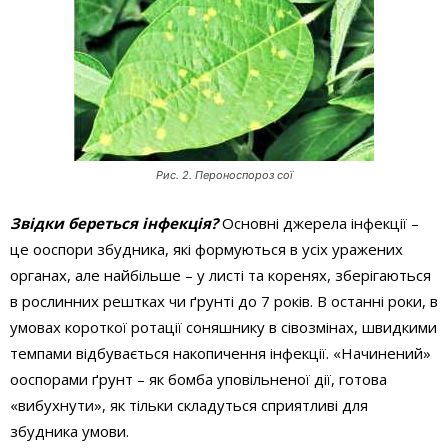
Рис. 2. Пероноспороз сої
Звідки береться інфекція?
Основні джерела інфекції –
це ооспори збудника, які формуються в усіх уражених
органах, але найбільше – у листі та коренях, зберігаються
в рослинних рештках чи ґрунті до 7 років. В останні роки, в
умовах короткої ротації соняшнику в сівозмінах, швидкими
темпами відбувається накопичення інфекції. «Начинений»
ооспорами ґрунт – як бомба уповільненої дії, готова
«вибухнути», як тільки складуться сприятливі для
збудника умови.