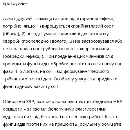
протруйник.
Пункт другий
– захищати посів від вторинної інфекції
потрібно, якщо: 1) вирощується сприйнятливий сорт
(гібрид), 2) погодні умови сприятливі для розвитку
хвороби (прохолодно і волого), 3) не застосовувався або
не спрацював протруйник і в посіві є хворі рослини
(осередки інфекції). При поєднанні цих чинників слід
проводити фунгіцидні обробки посівів: на соняшнику від
фази 4–6 листків, на сої – від формування першого
трійчастого листа і далі. Особливу увагу слід приділяти
фунгіцидному захисту сої!
Обираючи ЗЗР, важливо враховувати, що збудники НБР –
ооміцети – за своїми біологічними властивостями
відрізняються від більшості патогенних грибів. І багато
фунгіцидів проти них не працюють (оскільки у ооміцетів