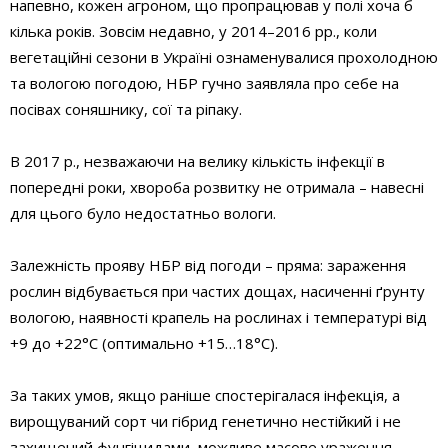
напевно, кожен агроном, що пропрацював у полі хоча б
кілька років. Зовсім недавно, у 2014–2016 рр., коли
вегетаційні сезони в Україні ознаменувалися прохолодною
та вологою погодою, НБР гучно заявляла про себе на
посівах соняшнику, сої та ріпаку.
В 2017 р., незважаючи на велику кількість інфекції в
попередні роки, хвороба розвитку не отримала – навесні
для цього було недостатньо вологи.
Залежність прояву НБР від погоди – пряма: зараження
рослин відбувається при частих дощах, насиченні ґрунту
вологою, наявності крапель на рослинах і температурі від
+9 до +22°С (оптимально +15…18°С).
За таких умов, якщо раніше спостерігалася інфекція, а
вирощуваний сорт чи гібрид генетично нестійкий і не
захищений фунгіцидами, можливе масове ураження