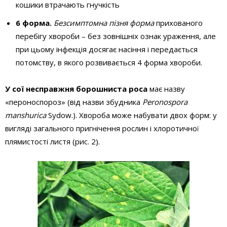
кошики втрачають гнучкість
6 форма.
Безсимптомна пізня форма
прихованого
перебігу хвороби – без зовнішніх ознак ураження, але
при цьому інфекція досягає насіння і передається
потомству, в якого розвивається 4 форма хвороби.
У сої несправжня борошниста роса
має назву
«пероноспороз» (від назви збудника
Peronospora
manshurica
Sydow.). Хвороба може набувати двох форм: у
вигляді загального пригнічення рослин і хлоротичної
плямистості листя (рис. 2).