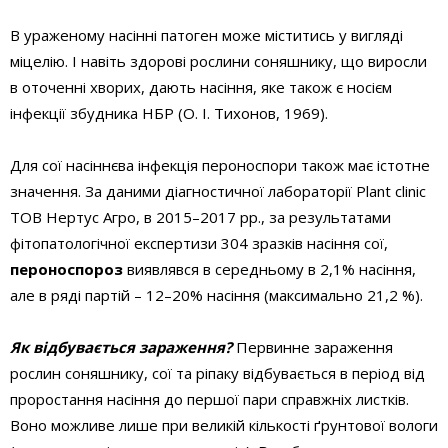
В ураженому насінні патоген може міститись у вигляді
міцелію. І навіть здорові рослини соняшнику, що виросли
в оточенні хворих, дають насіння, яке також є носієм
інфекції збудника НБР (О. І. Тихонов, 1969).
Для сої насіннєва інфекція пероноспори також має істотне
значення. За даними діагностичної лабораторії Plant clinic
ТОВ Нертус Агро, в 2015–2017 рр., за результатами
фітопатологічної експертизи 304 зразків насіння сої,
пероноспороз
виявлявся в середньому в 2,1% насіння,
але в ряді партій – 12–20% насіння (максимально 21,2 %).
Як відбувається зараження?
Первинне зараження
рослин соняшнику, сої та ріпаку відбувається в період від
проростання насіння до першої пари справжніх листків.
Воно можливе лише при великій кількості ґрунтової вологи