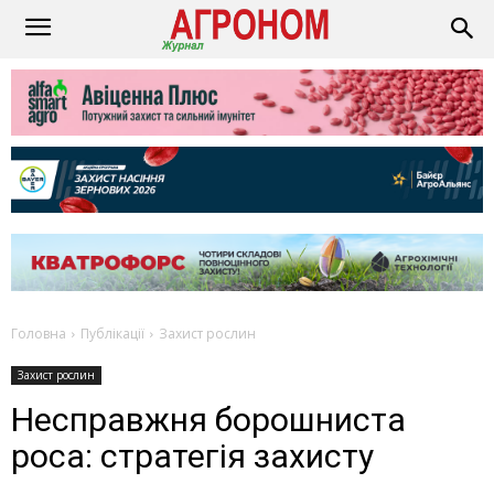
Головна
Публікації
Захист рослин
Захист рослин
Несправжня борошниста
роса: стратегія захисту