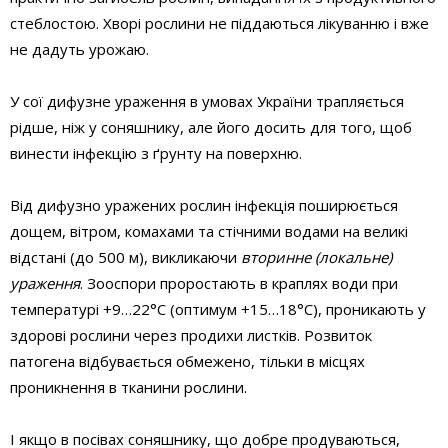
стеблостою. Хворі рослини не піддаються лікуванню і вже
не дадуть урожаю.
У сої дифузне ураження в умовах України трапляється
рідше, ніж у соняшнику, але його досить для того, щоб
винести інфекцію з ґрунту на поверхню.
Від дифузно уражених рослин інфекція поширюється
дощем, вітром, комахами та стічними водами на великі
відстані (до 500 м), викликаючи
вторинне (локальне)
ураження
. Зооспори проростають в краплях води при
температурі +9…22°С (оптимум +15…18°С), проникають у
здорові рослини через продихи листків. Розвиток
патогена відбувається обмежено, тільки в місцях
проникнення в тканини рослини.
І якщо в посівах соняшнику, що добре продуваються,