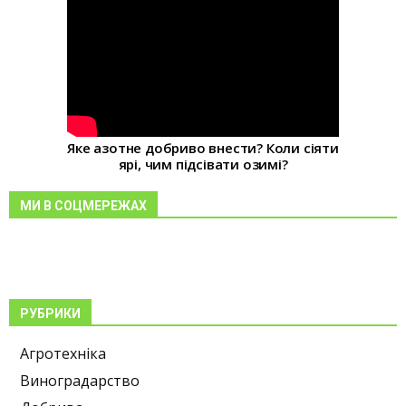
Яке азотне добриво внести? Коли сіяти
ярі, чим підсівати озимі?
МИ В СОЦМЕРЕЖАХ
РУБРИКИ
Агротехніка
Виноградарство