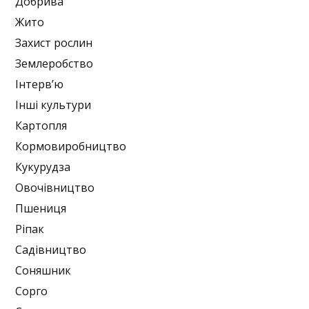
Добрива
Жито
Захист рослин
Землеробство
Інтерв’ю
Інші культури
Картопля
Кормовиробництво
Кукурудза
Овочівництво
Пшениця
Ріпак
Садівництво
Соняшник
Сорго