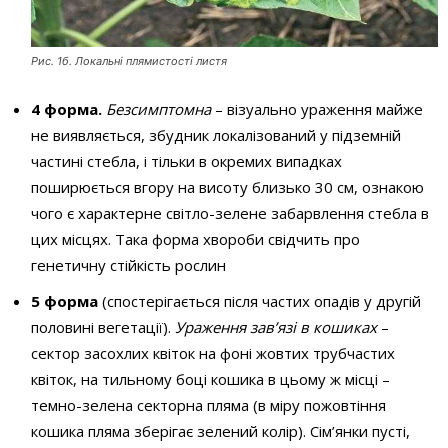
Рис. 1б. Локальні плямистості листя
4 форма.
Безсимптомна
– візуально ураження майже
не виявляється, збудник локалізований у підземній
частині стебла, і тільки в окремих випадках
поширюється вгору на висоту близько 30 см, ознакою
чого є характерне світло-зелене забарвлення стебла в
цих місцях. Така форма хвороби свідчить про
генетичну стійкість рослин
5 форма
(спостерігається після частих опадів у другій
половині вегетації).
Ураження зав’язі в кошиках
–
сектор засохлих квіток на фоні жовтих трубчастих
квіток, на тильному боці кошика в цьому ж місці –
темно-зелена секторна пляма (в міру пожовтіння
кошика пляма зберігає зелений колір). Сім’янки пусті,