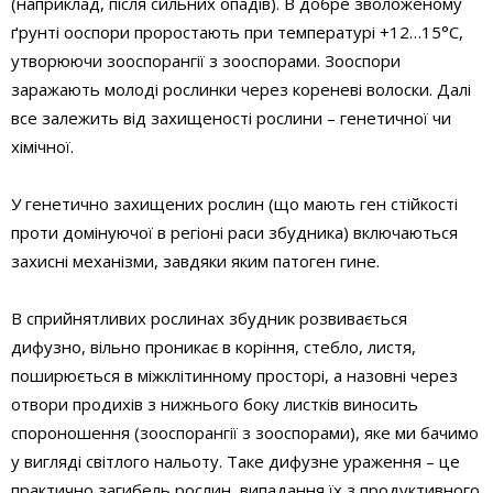
(наприклад, після сильних опадів). В добре зволоженому
ґрунті ооспори проростають при температурі +12…15°С,
утворюючи зооспорангії з зооспорами. Зооспори
заражають молоді рослинки через кореневі волоски. Далі
все залежить від захищеності рослини – генетичної чи
хімічної.
У генетично захищених рослин (що мають ген стійкості
проти домінуючої в регіоні раси збудника) включаються
захисні механізми, завдяки яким патоген гине.
В сприйнятливих рослинах збудник розвивається
дифузно, вільно проникає в коріння, стебло, листя,
поширюється в міжклітинному просторі, а назовні через
отвори продихів з нижнього боку листків виносить
спороношення (зооспорангії з зооспорами), яке ми бачимо
у вигляді світлого нальоту. Таке дифузне ураження – це
практично загибель рослин, випадання їх з продуктивного