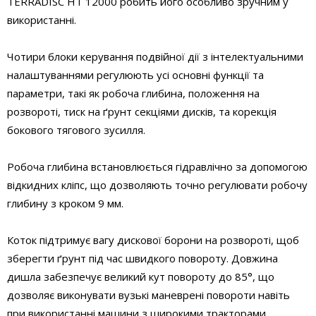
TERRADISC HT 12000 робить його особливо зручним у
використанні.
Чотири блоки керування подвійної дії з інтелектуальними
налаштуваннями регулюють усі основні функції та
параметри, такі як робоча глибина, положення на
розвороті, тиск на ґрунт секціями дисків, та корекція
бокового тягового зусилля.
Робоча глибина встановлюється гідравлічно за допомогою
відкидних кліпс, що дозволяють точно регулювати робочу
глибину з кроком 9 мм.
Коток підтримує вагу дискової борони на розвороті, щоб
зберегти ґрунт під час швидкого повороту. Довжина
дишла забезпечує великий кут повороту до 85°, що
дозволяє виконувати вузькі маневрені повороти навіть
при використанні машини з широкими тракторами.