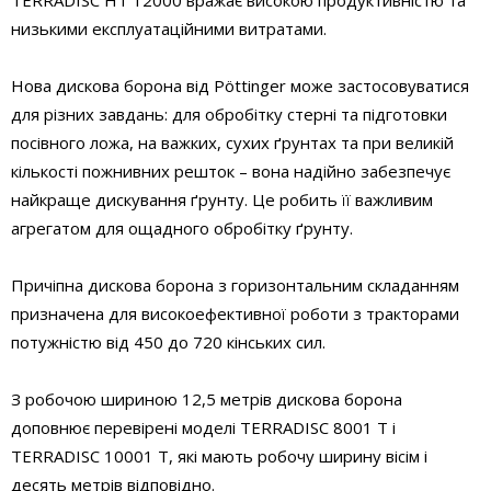
TERRADISC HT 12000 вражає високою продуктивністю та
низькими експлуатаційними витратами.
Нова дискова борона від Pöttinger може застосовуватися
для різних завдань: для обробітку стерні та підготовки
посівного ложа, на важких, сухих ґрунтах та при великій
кількості пожнивних решток – вона надійно забезпечує
найкраще дискування ґрунту. Це робить її важливим
агрегатом для ощадного обробітку ґрунту.
Причіпна дискова борона з горизонтальним складанням
призначена для високоефективної роботи з тракторами
потужністю від 450 до 720 кінських сил.
З робочою шириною 12,5 метрів дискова борона
доповнює перевірені моделі TERRADISC 8001 T і
TERRADISC 10001 T, які мають робочу ширину вісім і
десять метрів відповідно.