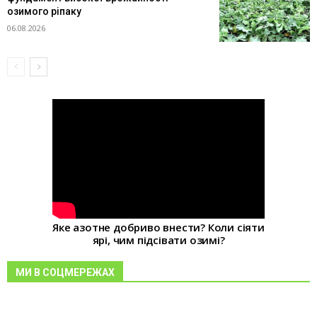
озимого ріпаку
06.08.2026
Яке азотне добриво внести? Коли сіяти
ярі, чим підсівати озимі?
МИ В СОЦМЕРЕЖАХ