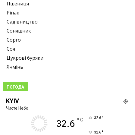
Пшениця
Ріпак
Садівництво
Соняшник
Сорго
Соя
Цукрові буряки
Ячмінь
ПОГОДА
KYIV
Чисте Небо
°
32.6
°
C
32.6
°
32.6