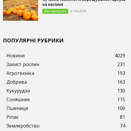
на насіння
21.05.2018
Овочівництво
ПОПУЛЯРНІ РУБРИКИ
Новини
4029
Захист рослин
231
Агротехніка
193
Добрива
163
Кукурудза
130
Соняшник
115
Пшениця
106
Ріпак
81
Землеробство
74