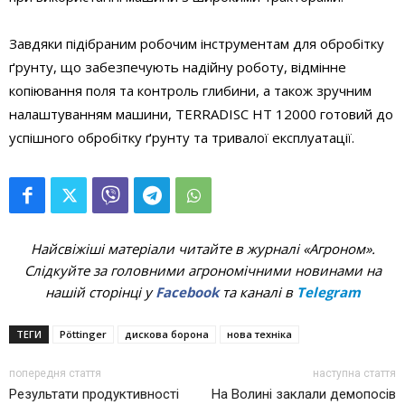
Завдяки підібраним робочим інструментам для обробітку
ґрунту, що забезпечують надійну роботу, відмінне
копіювання поля та контроль глибини, а також зручним
налаштуванням машини, TERRADISC HT 12000 готовий до
успішного обробітку ґрунту та тривалої експлуатації.
Найсвіжіші матеріали читайте в журналі «Агроном».
Слідкуйте за головними агрономічними новинами на
нашій сторінці у
Facebook
та каналі в
Telegram
ТЕГИ
Pöttinger
дискова борона
нова техніка
попередня стаття
наступна стаття
Результати продуктивності
На Волині заклали демопосів