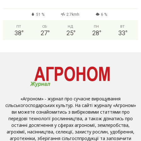
51 %
2.7kmh
6 %
ПТ
СБ
НД
ПН
ВТ
38
°
27
°
25
°
28
°
33
°
«Агроном» - журнал про сучасне вирощування
сільськогосподарських культур. На сайті журналу «Агроном»
ви можете ознайомитись з вибірковими статтями про
передові технології рослинництва, а також дізнатись про
останні досягнення у сферах агрономії, землеробства,
агрохімії, насінництва, селекції, захисту рослин, удобрення,
агротехніки, зберігання сільгосппродукції та запозичити