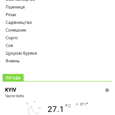
Пшениця
Ріпак
Садівництво
Соняшник
Сорго
Соя
Цукрові буряки
Ячмінь
ПОГОДА
KYIV
Чисте Небо
°
27.1
°
C
27.1