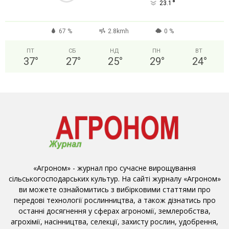
°
23.1
67 %
2.8kmh
0 %
ПТ
СБ
НД
ПН
ВТ
37
°
27
°
25
°
29
°
24
°
«Агроном» - журнал про сучасне вирощування
сільськогосподарських культур. На сайті журналу «Агроном»
ви можете ознайомитись з вибірковими статтями про
передові технології рослинництва, а також дізнатись про
останні досягнення у сферах агрономії, землеробства,
агрохімії, насінництва, селекції, захисту рослин, удобрення,