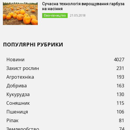
Сучасна технологія вирощування гарбуза
на насіння
21.05.2018
Овочівництво
ПОПУЛЯРНІ РУБРИКИ
Новини
4027
Захист рослин
231
Агротехніка
193
Добрива
163
Кукурудза
130
Соняшник
115
Пшениця
106
Ріпак
81
Землеробство
74