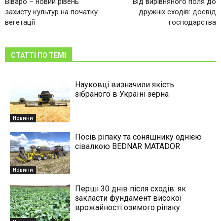
Віваро – новий рівень
Від вирівняного поля до
захисту культур на початку
дружніх сходів: досвід
вегетації
господарства
СТАТТІ ПО ТЕМІ
Науковці визначили якість
зібраного в Україні зерна
Новини
Посів ріпаку та соняшнику однією
сівалкою BEDNAR MATADOR
Новини
Перші 30 днів після сходів: як
закласти фундамент високої
врожайності озимого ріпаку