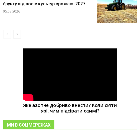
ґрунту під посів культур врожаю-2027
05.08.2026
Яке азотне добриво внести? Коли сіяти
ярі, чим підсівати озимі?
МИ В СОЦМЕРЕЖАХ