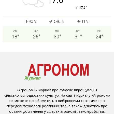
17.6
°
17.6
92 %
2.6kmh
88 %
СБ
НД
ПН
ВТ
СР
18
°
26
°
30
°
31
°
24
°
«Агроном» - журнал про сучасне вирощування
сільськогосподарських культур. На сайті журналу «Агроном»
ви можете ознайомитись з вибірковими статтями про
передові технології рослинництва, а також дізнатись про
останні досягнення у сферах агрономії, землеробства,