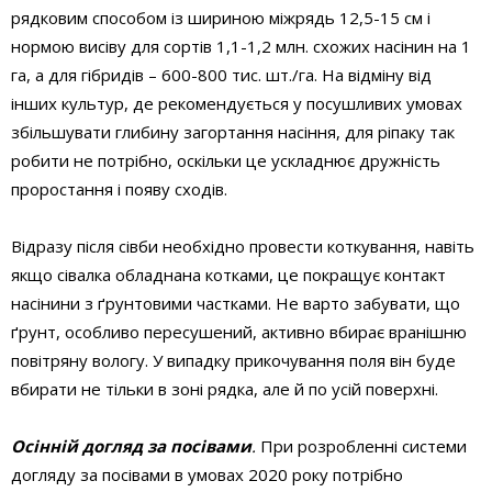
рядковим способом із шириною міжрядь 12,5-15 см і
нормою висіву для сортів 1,1-1,2 млн. схожих насінин на 1
га, а для гібридів – 600-800 тис. шт./га. На відміну від
інших культур, де рекомендується у посушливих умовах
збільшувати глибину загортання насіння, для ріпаку так
робити не потрібно, оскільки це ускладнює дружність
проростання і появу сходів.
Відразу після сівби необхідно провести коткування, навіть
якщо сівалка обладнана котками, це покращує контакт
насінини з ґрунтовими частками. Не варто забувати, що
ґрунт, особливо пересушений, активно вбирає вранішню
повітряну вологу. У випадку прикочування поля він буде
вбирати не тільки в зоні рядка, але й по усій поверхні.
Осінній догляд за посівами
.
При розробленні системи
догляду за посівами в умовах 2020 року потрібно