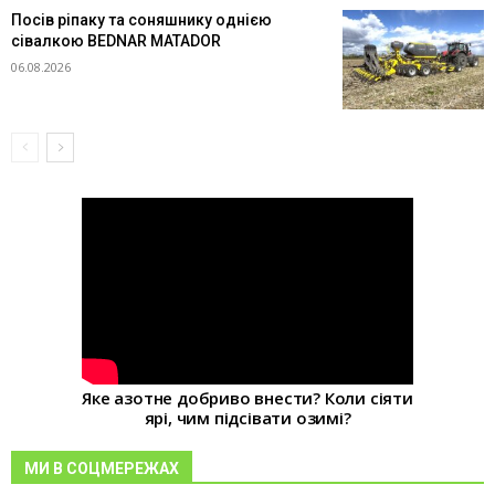
Посів ріпаку та соняшнику однією
сівалкою BEDNAR MATADOR
06.08.2026
Яке азотне добриво внести? Коли сіяти
ярі, чим підсівати озимі?
МИ В СОЦМЕРЕЖАХ