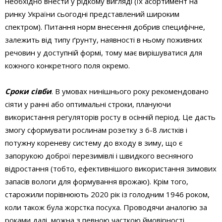
необхідно внести у рідкому вигляді (їх асортимент на
ринку України сьогодні представлений широким
спектром). Питання норм внесення добрив специфічне,
залежить від типу ґрунту, наявності в ньому поживних
речовин у доступній формі, тому має вирішуватися для
кожного конкретного поля окремо.
Сроки с
івб
и
. В умовах нинішнього року рекомендовано
сіяти у ранні або оптимальні строки, плануючи
використання регуляторів росту в осінній період. Це дасть
змогу сформувати рослинам розетку з 6-8 листків і
потужну кореневу систему до входу в зиму, що є
запорукою доброї перезимівлі і швидкого весняного
відростання (тобто, ефективнішого використання зимових
запасів вологи для формування врожаю). Крім того,
старожили порівнюють 2020 рік із голодним 1946 роком,
коли також була жорстка посуха. Проводячи аналогію за
роками далі, можна з певною часткою ймовірності