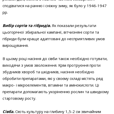
сподіватися на ранню і сніжну зиму, як було у 1946-1947
рр.
Вибір сортів та гібридів.
Як показали результати
цьогорічної збиральної кампанії, вітчизняні сорти та
гібриди були краще адаптовані до несприятливих умов
вирощування.
В цьому році насіння до сівби також необхідно готувати,
виходячи з умов зволоження. Крім протруєння проти
збудників хвороб та шкідників, насіння необхідно
обробити препаратами, які у своєму складі містять ряд
макро- і мікроелементів, вітаміни та амінокислоти. Ці
препарати допомагають укоріненню рослин та швидкому
стартовому росту.
Сівба.
Сіють культуру на глибину 1,5-2 см звичайним