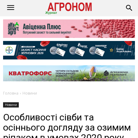
Головна
Новини
Новини
Особливості сівби та
осіннього догляду за озимим
ріпаком в умовах 2020 року