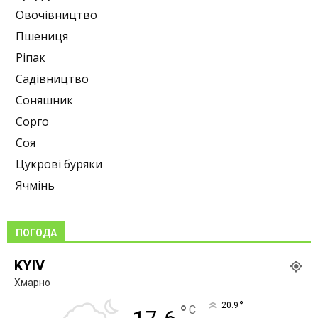
Овочівництво
Пшениця
Ріпак
Садівництво
Соняшник
Сорго
Соя
Цукрові буряки
Ячмінь
ПОГОДА
KYIV
Хмарно
°
20.9
°
C