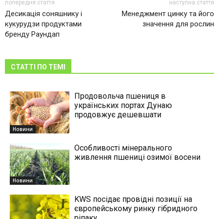
попередня стаття
наступна стаття
Десикація соняшнику і
Менеджмент цинку та його
кукурудзи продуктами
значення для рослин
бренду Раундап
СТАТТІ ПО ТЕМІ
Продовольча пшениця в
українських портах Дунаю
продовжує дешевшати
Новини
Особливості мінерального
живлення пшениці озимої восени
Новини
KWS посідає провідні позиції на
європейському ринку гібридного
ріпаку