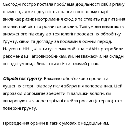
Сьогодні гостро постала проблема доцільності сівби ріпаку
озимого, адже відсутність вологи в посівному шарі
викликає ризик неотримання сходів та ставить під питання
подальший ріст та розвиток рослин. Такі умови вимагають
виваженого підходу до технології проведення обробітку
ґрунту, сівби та догляду за посівами в осінній період.
Науковці ННЦ «Інститут землеробства НААН» розробили
рекомендації агровиробникам, які, незважаючи, на складні
погодні умови, збираються сіяти озимий ріпак.
Обробіток ґрунту
. Важливо обов`язково провести
лущення стерні відразу після збирання попередника. Цей
агрозахід допомагає зберегти ті залишки вологи, які
випаровуються через зрізані стебла рослин (стерню) та з
поверхні ґрунту.
Проведення оранки в таких умовах є недоцільним,