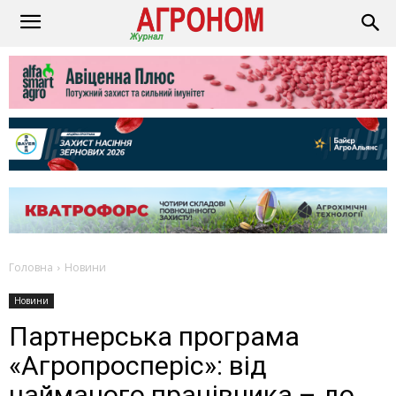
Головна
Новини
Новини
Партнерська програма
«Агропросперіс»: від
найманого працівника – до