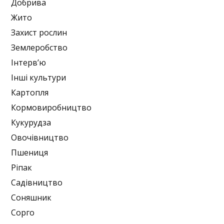
Добрива
Жито
Захист рослин
Землеробство
Інтерв’ю
Інші культури
Картопля
Кормовиробництво
Кукурудза
Овочівництво
Пшениця
Ріпак
Садівництво
Соняшник
Сорго