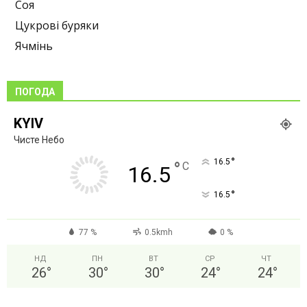
Соя
Цукрові буряки
Ячмінь
ПОГОДА
KYIV
Чисте Небо
°
16.5
°
C
16.5
°
16.5
77 %
0.5kmh
0 %
НД
ПН
ВТ
СР
ЧТ
26
°
30
°
30
°
24
°
24
°