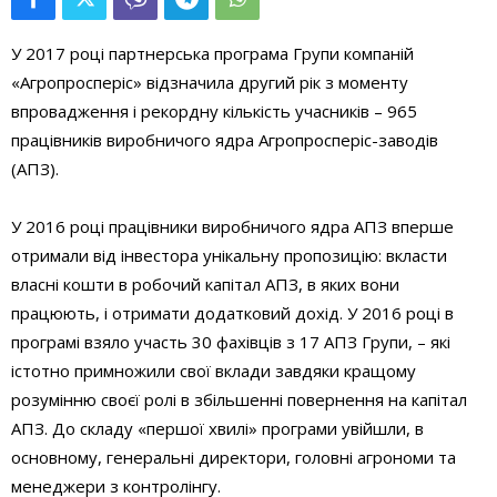
У 2017 році партнерська програма Групи компаній
«Агропросперіс» відзначила другий рік з моменту
впровадження і рекордну кількість учасників – 965
працівників виробничого ядра Агропросперіс-заводів
(АПЗ).
У 2016 році працівники виробничого ядра АПЗ вперше
отримали від інвестора унікальну пропозицію: вкласти
власні кошти в робочий капітал АПЗ, в яких вони
працюють, і отримати додатковий дохід. У 2016 році в
програмі взяло участь 30 фахівців з 17 АПЗ Групи, – які
істотно примножили свої вклади завдяки кращому
розумінню своєї ролі в збільшенні повернення на капітал
АПЗ. До складу «першої хвилі» програми увійшли, в
основному, генеральні директори, головні агрономи та
менеджери з контролінгу.