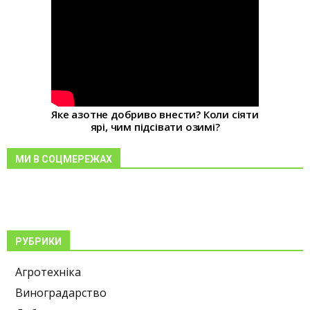
Яке азотне добриво внести? Коли сіяти
ярі, чим підсівати озимі?
МИ В СОЦМЕРЕЖАХ
РУБРИКИ
Агротехніка
Виноградарство