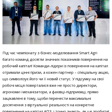
Під час чемпіонату з бізнес-моделювання Smart Agri
багато команд досягли значних показників повернення на
робочий капітал! Команди-лідери із повернення на капітал
отримали цінні призи, а кожен партнер – спеціальну акцію,
що символізує його чи її новий статус. У підсумку на свої
робочі місця поверталися вже не просто директори,
агрономи і механізатори, а фахівці-підприємці, прямо
зацікавлені в тому, щоби перенести максимальні
досягнення з віртуальної реальності на конкретне
повернення на капітал АПЗ, і точно знають, як це зробити!