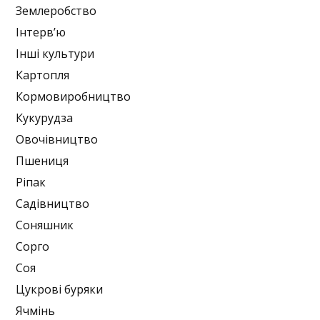
Землеробство
Інтерв’ю
Інші культури
Картопля
Кормовиробництво
Кукурудза
Овочівництво
Пшениця
Ріпак
Садівництво
Соняшник
Сорго
Соя
Цукрові буряки
Ячмінь