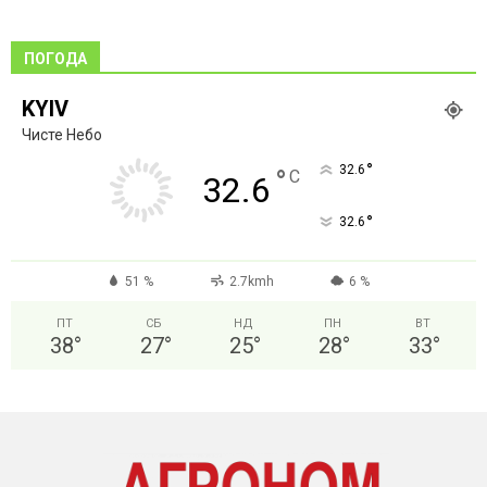
ПОГОДА
KYIV
Чисте Небо
°
32.6
°
C
32.6
°
32.6
51 %
2.7kmh
6 %
ПТ
СБ
НД
ПН
ВТ
38
°
27
°
25
°
28
°
33
°