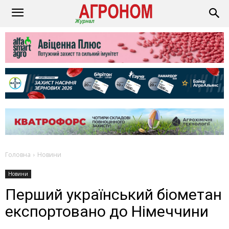
Головна
Новини
Новини
Перший український біометан
експортовано до Німеччини