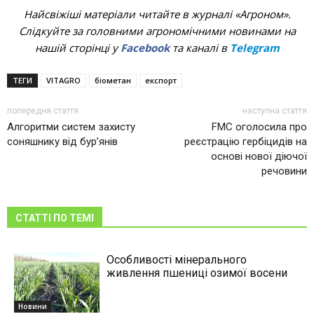
Найсвіжіші матеріали читайте в журналі «Агроном».
Слідкуйте за головними агрономічними новинами на
нашій сторінці у
Facebook
та каналі в
Telegram
ТЕГИ
VITAGRO
біометан
експорт
попередня стаття
наступна стаття
Алгоритми систем захисту
FMC оголосила про
соняшнику від бур’янів
реєстрацію гербіцидів на
основі нової діючої
речовини
СТАТТІ ПО ТЕМІ
Особливості мінерального
живлення пшениці озимої восени
Новини