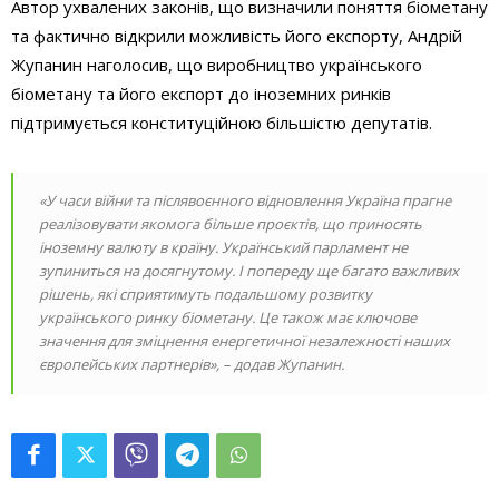
Автор ухвалених законів, що визначили поняття біометану
та фактично відкрили можливість його експорту, Андрій
Жупанин наголосив, що виробництво українського
біометану та його експорт до іноземних ринків
підтримується конституційною більшістю депутатів.
«У часи війни та післявоєнного відновлення Україна прагне
реалізовувати якомога більше проєктів, що приносять
іноземну валюту в країну. Український парламент не
зупиниться на досягнутому. І попереду ще багато важливих
рішень, які сприятимуть подальшому розвитку
українського ринку біометану. Це також має ключове
значення для зміцнення енергетичної незалежності наших
європейських партнерів», – додав Жупанин.