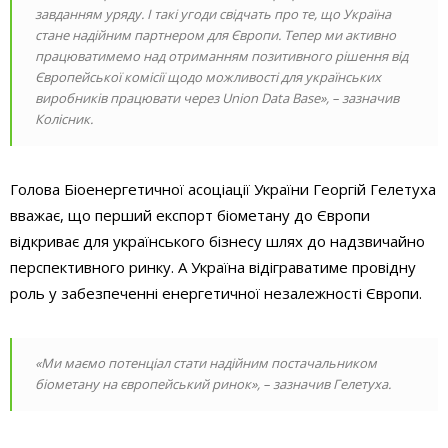
завданням уряду. І такі угоди свідчать про те, що Україна
стане надійним партнером для Європи. Тепер ми активно
працюватимемо над отриманням позитивного рішення від
Європейської комісії щодо можливості для українських
виробників працювати через Union Data Base», – зазначив
Колісник.
Голова Біоенергетичної асоціації України Георгій Гелетуха
вважає, що перший експорт біометану до Європи
відкриває для українського бізнесу шлях до надзвичайно
перспективного ринку. А Україна відіграватиме провідну
роль у забезпеченні енергетичної незалежності Європи.
«Ми маємо потенціал стати надійним постачальником
біометану на європейський ринок», – зазначив Гелетуха.