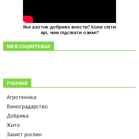
Яке азотне добриво внести? Коли сіяти
ярі, чим підсівати озимі?
МИ В СОЦМЕРЕЖАХ
РУБРИКИ
Агротехніка
Виноградарство
Добрива
Жито
Захист рослин