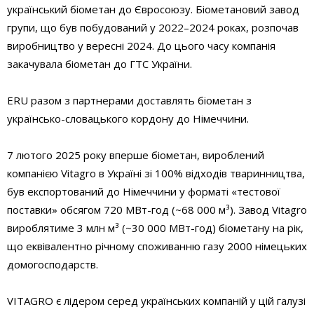
український біометан до Євросоюзу. Біометановий завод
групи, що був побудований у 2022–2024 роках, розпочав
виробництво у вересні 2024. До цього часу компанія
закачувала біометан до ГТС України.
ERU разом з партнерами доставлять біометан з
українсько-словацького кордону до Німеччини.
7 лютого 2025 року вперше біометан, вироблений
компанією Vitagro в Україні зі 100% відходів тваринництва,
був експортований до Німеччини у форматі «тестової
поставки» обсягом 720 МВт-год (~68 000 м³). Завод Vitagro
вироблятиме 3 млн м³ (~30 000 МВт-год) біометану на рік,
що еквівалентно річному споживанню газу 2000 німецьких
домогосподарств.
VITAGRO є лідером серед українських компаній у цій галузі