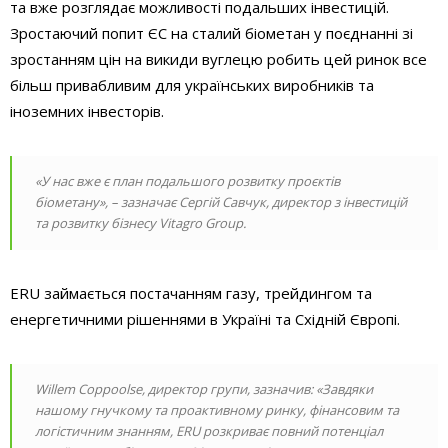
та вже розглядає можливості подальших інвестицій.
Зростаючий попит ЄС на сталий біометан у поєднанні зі
зростанням цін на викиди вуглецю робить цей ринок все
більш привабливим для українських виробників та
іноземних інвесторів.
«У нас вже є план подальшого розвитку проєктів
біометану», – зазначає Сергій Савчук, директор з інвестицій
та розвитку бізнесу Vitagro Group.
ERU займається постачанням газу, трейдингом та
енергетичними рішеннями в Україні та Східній Європі.
Willem Coppoolse, директор групи, зазначив: «Завдяки
нашому гнучкому та проактивному ринку, фінансовим та
логістичним знанням, ERU розкриває повний потенціал