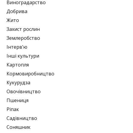
Виноградарство
Добрива
Жито
Захист рослин
Землеробство
Інтерв’ю
Інші культури
Картопля
Кормовиробництво
Кукурудза
Овочівництво
Пшениця
Ріпак
Садівництво
Соняшник