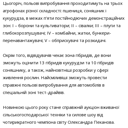
Цьогоріч, польові випробування проходитимуть на трьох
агрофонах різної складності: пшениця, соняшник і
кукурудза, в межах п’яти постійнодіючих демонстраційних
зон: І – борони та культиватори; ІІ – сівалки; ІІІ – плуги та
глибокорозпушувачі; ІV – комбайни, жатки, бункери-
перенавантажувачі; V – обприскувачі та розкидачі.
Окрім того, відвідувачів чекає зона гібридів, де вони
зможуть оцінити 13 гібридів кукурудзи та 10 гібридів
соняшнику, а також, найновітніші розробки у сфері
живлення рослин. Найсміливіші зможуть провести
справжні польові випробування для автомобілів в
спеціальній зоні тест-драйвів.
Новинкою цього року стане справжній аукціон вживаної
сільськогосподарської техніки та силове шоу від
чотирикратного чемпіона світу Олександра Пеканова.