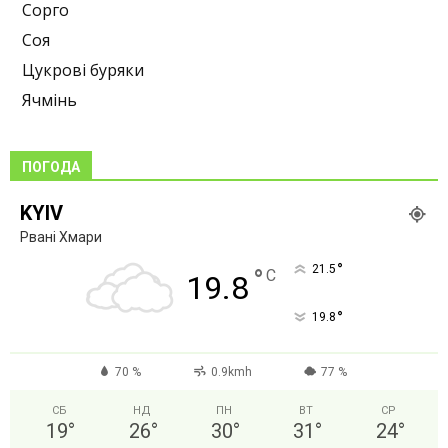
Сорго
Соя
Цукрові буряки
Ячмінь
ПОГОДА
KYIV
Рвані Хмари
°
21.5
°
C
19.8
°
19.8
70 %
0.9kmh
77 %
СБ
НД
ПН
ВТ
СР
19
°
26
°
30
°
31
°
24
°