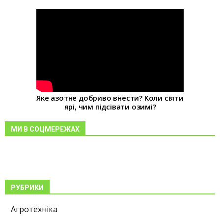
Яке азотне добриво внести? Коли сіяти
ярі, чим підсівати озимі?
МИ В СОЦМЕРЕЖАХ
РУБРИКИ
Агротехніка