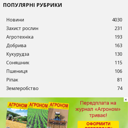
ПОПУЛЯРНІ РУБРИКИ
Новини
4030
Захист рослин
231
Агротехніка
193
Добрива
163
Кукурудза
130
Соняшник
115
Пшениця
106
Ріпак
81
Землеробство
74
×
Публікації
Рекламодавцям
Передплата
Контакти