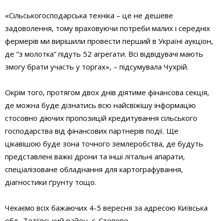
«Сільськогосподарська техніка – це не дешеве
задоволення, тому враховуючи потреби малих і середніх
фермерів ми вирішили провести перший в Україні аукціон,
де “з молотка” підуть 52 агрегати. Всі відвідувачі мають
змогу брати участь у торгах», – підсумувала Чухрій.
Окрім того, протягом двох днів діятиме фінансова секція,
де можна буде дізнатись всю найсвіжішу інформацію
стосовно діючих пропозицій кредитування сільського
господарства від фінансових партнерів події. Ще
цікавішою буде зона точного землеробства, де будуть
представлені важкі дрони та інші літальні апарати,
спеціалізоване обладнання для картографування,
діагностики ґрунту тощо.
Чекаємо всіх бажаючих 4-5 вересня за адресою Київська
обл., Тетіївський район, с. Степове.