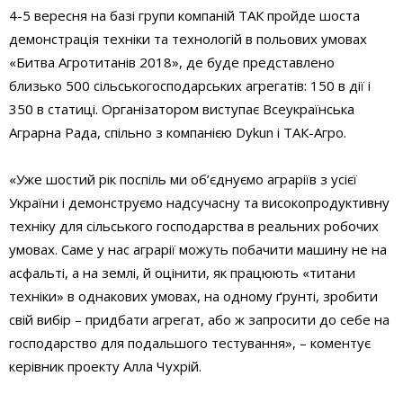
4-5 вересня на базі групи компаній ТАК пройде шоста
демонстрація техніки та технологій в польових умовах
«Битва Агротитанів 2018», де буде представлено
близько 500 сільськогосподарських агрегатів: 150 в дії і
350 в статиці. Організатором виступає Всеукраїнська
Аграрна Рада, спільно з компанією Dykun і ТАК-Агро.
«Уже шостий рік поспіль ми об’єднуємо аграріїв з усієї
України і демонструємо надсучасну та високопродуктивну
техніку для сільського господарства в реальних робочих
умовах. Саме у нас аграрії можуть побачити машину не на
асфальті, а на землі, й оцінити, як працюють «титани
техніки» в однакових умовах, на одному ґрунті, зробити
свій вибір – придбати агрегат, або ж запросити до себе на
господарство для подальшого тестування», – коментує
керівник проекту Алла Чухрій.