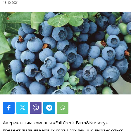
13.10.2021
Американська компанія
«
Fall
Creek
Farm
&
Nursery
»
презентувала два нових сорти лохини, що вирізняються