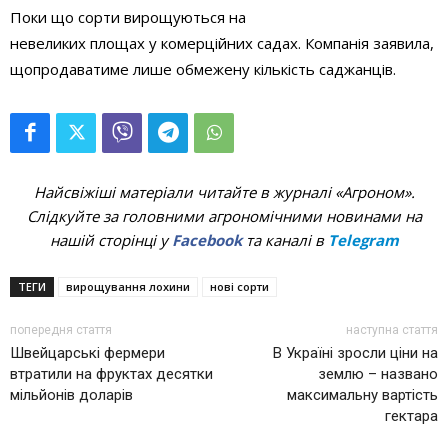
Поки
що
сорти вирощуються
на
невеликих
площах
у
комерційних садах
. К
омпанія заявила,
що
продаватиме лише
обмежен
у
кількість саджанців.
Найсвіжіші матеріали читайте в журналі «Агроном».
Слідкуйте за головними агрономічними новинами на
нашій сторінці у
Facebook
та каналі в
Telegram
ТЕГИ
вирощування лохини
нові сорти
попередня стаття
наступна стаття
Швейцарські фермери
В Україні зросли ціни на
втратили на фруктах десятки
землю – названо
мільйонів доларів
максимальну вартість
гектара