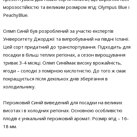
морозостійкістю
та
великим розміром ягід
:
Olympus
Blue
і
PeachyBlue
.
Олімп Синій
був розроблений за участю експертів
Університету Джорджії
та
випробуваний на півдні Іспанії.
Цей сорт придатний до транспортування. П
ідходить для
посадки в більш теплих регіонах
, а сезон вирощування
триває 3-4 місяці
.
Олімп Синій
має високу врожайні
сть
,
ягод
и
–
солодк
і з помірною кислотністю
. До того ж
смак
по
кращується
після декількох днів зберігання в
холодильнику.
Персиковий Синій
виведе
ний
для посадки на великих
висотах і в холодних регіонах. Основною особливістю
плодів є унікальний персикови
й аромат
. Розмір ягід
–
16-
18 мм.