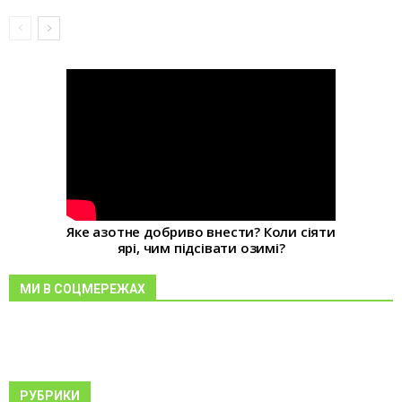
Яке азотне добриво внести? Коли сіяти
ярі, чим підсівати озимі?
МИ В СОЦМЕРЕЖАХ
РУБРИКИ