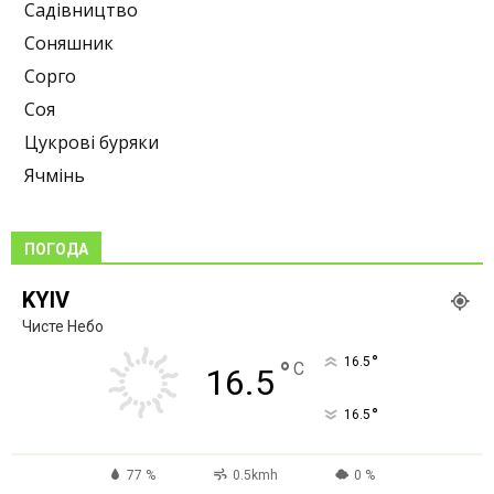
Садівництво
Соняшник
Сорго
Соя
Цукрові буряки
Ячмінь
ПОГОДА
KYIV
Чисте Небо
°
16.5
°
C
16.5
°
16.5
77 %
0.5kmh
0 %