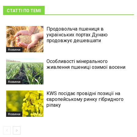
СТАТТІ ПО ТЕМІ
Продовольча пшениця в
українських портах Дунаю
продовжує дешевшати
Новини
Особливості мінерального
живлення пшениці озимої восени
Новини
KWS посідає провідні позиції на
європейському ринку гібридного
ріпаку
Новини