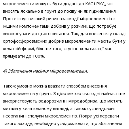
мікроелементи можуть бути додані до КАС і РКД, які
вносять локально в ґрунт до посіву чи як підживлення.
Проте існує високий ризик взаємодії мікроелементів з
іншими компонентами добрив у розчині, що потребує
високої уваги до цього питання. Так, для внесення у складі
ортофосфоровмісних добрив мікроелементи мають бути у
хелатній формі, більше того, ступінь хелатизації має
прямувати до 100%.
4) Збагачення насіння мікроелементами.
Також умовно можна вважати способом внесення
мікроелементів у ґрунт. З цією метою сьогодні найчастіше
використовують водорозчинні мікродобрива, що містять
метали у хелатованому вигляді, а також суспендовані
неорганічні сполуки мікроелементів. Попри усі переваги
такого заходу, необхідно усвідомлювати, що збагачення