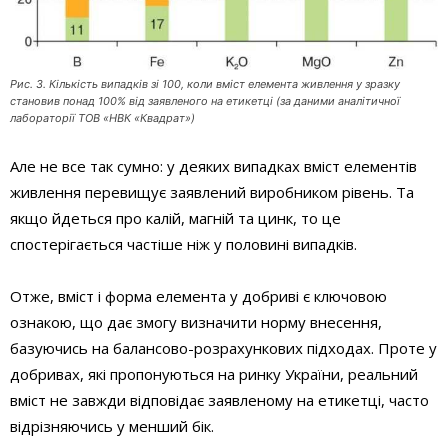
Рис. 3. Кількість випадків зі 100, коли вміст елемента живлення у зразку
становив понад 100% від заявленого на етикетці (за даними аналітичної
лабораторії ТОВ «НВК «Квадрат»)
Але не все так сумно: у деяких випадках вміст елементів
живлення перевищує заявлений виробником рівень. Та
якщо йдеться про калій, магній та цинк, то це
спостерігається частіше ніж у половині випадків.
Отже, вміст і форма елемента у добриві є ключовою
ознакою, що дає змогу визначити норму внесення,
базуючись на балансово-розрахункових підходах. Проте у
добривах, які пропонуються на ринку України, реальний
вміст не завжди відповідає заявленому на етикетці, часто
відрізняючись у менший бік.