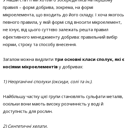
правилі – формі добрива, зокрема, на формі
мікроелемента, що входить до його складу. І хоча якогось
певного правила, у якій формі слід вносити мікроелемент,
не існує, від цього суттєво залежать решта правил
ефективного менеджменту добрива: правильний вибір
норми, строку та способу внесення.
Загалом можна виділити
три основні класи сполук, які є
носіями мікроелементів
у добривах:
1) Неорганічні сполуки (оксиди, солі та ін.).
Найбільшу частку цієї групи становлять сульфати металів,
оскільки вони мають високу розчинність у воді й
доступність для рослин.
2) Синтетичні хелати.