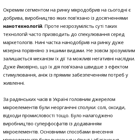
Окремим сегментом на ринку мікродобрив на сьогодні є
добрива, виробництво яких пов’язано із досягненнями
нанотехнологій
. Проте незрозумілість суті таких
технологій часто призводить до спекулювання серед
маркетологів. Нині частка нанодобрив на ринку дуже
мізерна порівняно з іншими видами. Не зовсім зрозумілим
залишається механізм їх дії та можливі негативні наслідки.
Дуже ймовірно, що їх дія пов’язана швидше з ефектом
стимулювання, аніж із прямим забезпеченням потреб у
живленні.
За радянських часів в Україні головним джерелом
мікроелементів були неорганічні сполуки: солі, оксиди,
відходи промисловості тощо. Було налагоджено
виробництво суперфосфатів із додаванням
мікроелементів. Основними способами внесення
мікроелементів були внесення у ґрунт і збагачення