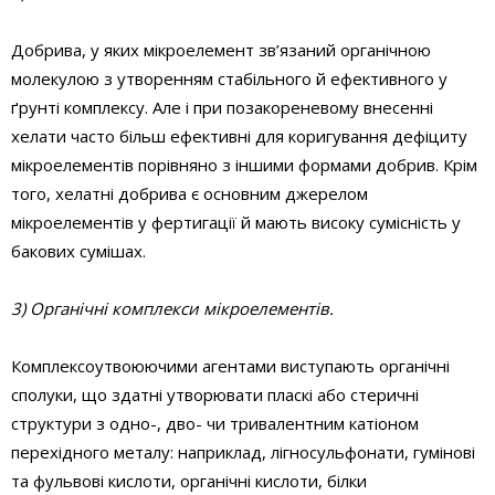
Добрива, у яких мікроелемент зв’язаний органічною
молекулою з утворенням стабільного й ефективного у
ґрунті комплексу. Але і при позакореневому внесенні
хелати часто більш ефективні для коригування дефіциту
мікроелементів порівняно з іншими формами добрив. Крім
того, хелатні добрива є основним джерелом
мікроелементів у фертигації й мають високу сумісність у
бакових сумішах.
3) Органічні комплекси мікроелементів.
Комплексоутвоюючими агентами виступають органічні
сполуки, що здатні утворювати пласкі або стеричні
структури з одно-, дво- чи тривалентним катіоном
перехідного металу: наприклад, лігносульфонати, гумінові
та фульвові кислоти, органічні кислоти, білки