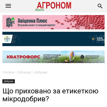
Головна
Публікації
Добрива
Добрива
Що приховано за етикеткою
мікродобрив?