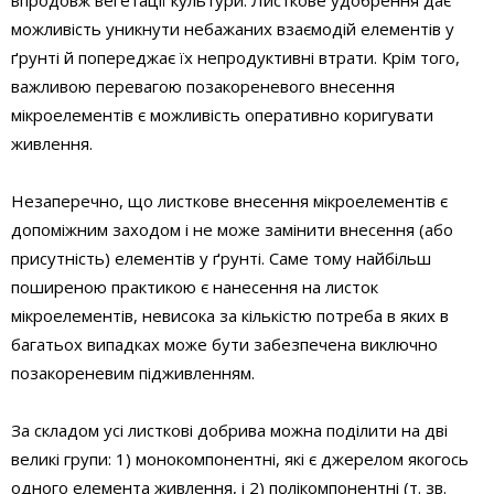
впродовж вегетації культури. Листкове удобрення дає
можливість уникнути небажаних взаємодій елементів у
ґрунті й попереджає їх непродуктивні втрати. Крім того,
важливою перевагою позакореневого внесення
мікроелементів є можливість оперативно коригувати
живлення.
Незаперечно, що листкове внесення мікроелементів є
допоміжним заходом і не може замінити внесення (або
присутність) елементів у ґрунті. Саме тому найбільш
поширеною практикою є нанесення на листок
мікроелементів, невисока за кількістю потреба в яких в
багатьох випадках може бути забезпечена виключно
позакореневим підживленням.
За складом усі листкові добрива можна поділити на дві
великі групи: 1) монокомпонентні, які є джерелом якогось
одного елемента живлення, і 2) полікомпонентні (т. зв.