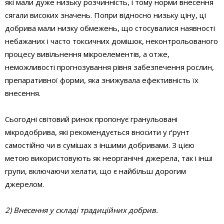
які мали дуже низьку розчинність, і тому норми внесення
сягали високих значень. Попри відносно низьку ціну, ці
добрива мали низку обмежень, що стосувалися наявності
небажаних і часто токсичних домішок, неконтрольованого
процесу вивільнення мікроелементів, а отже,
неможливості прогнозування рівня забезпечення рослин,
препаративної форми, яка знижувала ефективність їх
внесення.
Сьогодні світовий ринок пропонує гранульовані
мікродобрива, які рекомендується вносити у ґрунт
самостійно чи в сумішах з іншими добривами. З цією
метою використовують як неорганічні джерела, так і інші
групи, включаючи хелати, що є найбільш дорогим
джерелом.
2) Внесення у складі традиційних добрив.