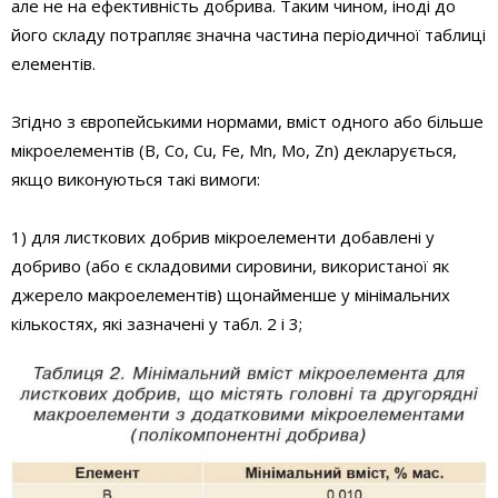
але не на ефективність добрива. Таким чином, іноді до
його складу потрапляє значна частина періодичної таблиці
елементів.
Згідно з європейськими нормами, вміст одного або більше
мікроелементів (B, Co, Cu, Fe, Mn, Mo, Zn) декларується,
якщо виконуються такі вимоги:
1) для листкових добрив мікроелементи добавлені у
добриво (або є складовими сировини, використаної як
джерело макроелементів) щонайменше у мінімальних
кількостях, які зазначені у табл. 2 і 3;