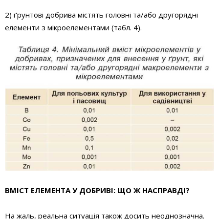
2) ґрунтові добрива містять головні та/або другорядні
елементи з мікроелементами (табл. 4).
ВМІСТ ЕЛЕМЕНТА У ДОБРИВІ: ЩО Ж НАСПРАВДІ?
На жаль, реальна ситуація також досить неоднозначна.