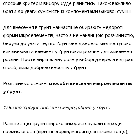
способів критерій вибору буде різнитись. Також важливо
брати до уваги сумісність із компонентами бакової суміші.
Для внесення в ґрунт найчастіше обирають недорогі
форми мікроелементів, часто з не найвищою розчинністю,
беручи до уваги те, що ґрунтове джерело має поступово
вивільнювати елемент у ґрунтовий розчин для живлення
рослин. Проте вирішальну роль у виборі джерела відіграє
спосіб, яким добриво вносять у ґрунт.
Розглянемо основні
способи внесення мікроелементів
у ґрунт
.
1) Безпосереднє внесення мікродобрив у ґрунт.
Раніше з цієї групи широко використовували відходи
промисловості (піритні огарки, магранцеві шлами тощо),