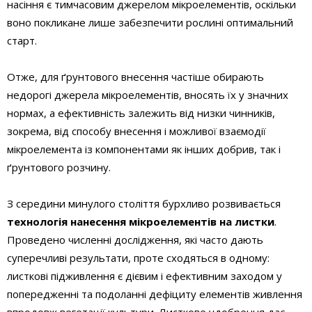
насіння є тимчасовим джерелом мікроелементів, оскільки
воно покликане лише забезпечити рослині оптимальний
старт.
Отже, для ґрунтового внесення частіше обирають
недорогі джерела мікроелементів, вносять їх у значних
нормах, а ефективність залежить від низки чинників,
зокрема, від способу внесення і можливої взаємодії
мікроелемента із компонентами як інших добрив, так і
ґрунтового розчину.
З середини минулого століття бурхливо розвивається
технологія нанесення мікроелементів на листки
.
Проведено численні дослідження, які часто дають
суперечливі результати, проте сходяться в одному:
листкові підживлення є дієвим і ефективним заходом у
попередженні та подоланні дефіциту елементів живлення