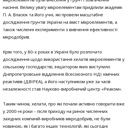
насіння. Велику увагу мікроелементам приділили академік
П. А. Власюк та його учні, які провели масштабне
дослідження ґрунтів України на вміст мікроелементів, а
також численні експерименти з вивчення ефективності
мікродобрив.
Крім того, у 80-х роках в Україні було розпочато
дослідження щодо використання хелатів мікроелементів у
сільському господарстві, ініціатором яких виступило
Дніпропетровське відділення Всесоюзного НДІ хімічних
реактивів (ДВІРЕА), а його наступником уже за часів
незалежності став Науково-виробничий центр «Реаком».
Таким чином, хелати, про які почали активно говорити вже
у 2000-ні роки – після приходу на ринок численних
західних компаній-виробників мікродобрив, не були
новиною, як і багато інших технологій, які сьогодні