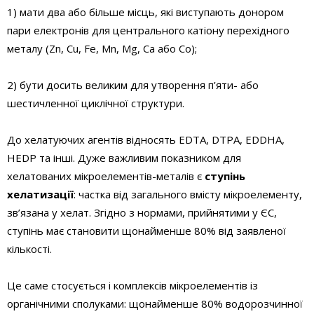
1) мати два або більше місць, які виступають донором
пари електронів для центрального катіону перехідного
металу (Zn, Cu, Fe, Mn, Mg, Ca або Cо);
2) бути досить великим для утворення п’яти- або
шестичленної циклічної структури.
До хелатуючих агентів відносять EDTA, DTPA, EDDHA,
HEDP та інші. Дуже важливим показником для
хелатованих мікроелементів-металів є
ступінь
хелатизації
: частка від загального вмісту мікроелементу,
зв’язана у хелат. Згідно з нормами, прийнятими у ЄС,
ступінь має становити щонайменше 80% від заявленої
кількості.
Це саме стосується і комплексів мікроелементів із
органічними сполуками: щонайменше 80% водорозчинної