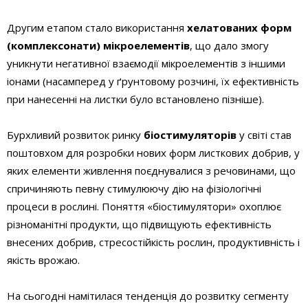
Другим етапом стало використання
хелатованих форм
(комплексонати) мікроелементів
, що дало змогу
уникнути негативної взаємодії мікроелементів з іншими
іонами (насамперед у ґрунтовому розчині, їх ефективність
при нанесенні на листки було встановлено пізніше).
Бурхливий розвиток ринку
біостимуляторів
у світі став
поштовхом для розробки нових форм листкових добрив, у
яких елементи живлення поєднувалися з речовинами, що
спричиняють певну стимулюючу дію на фізіологічні
процеси в рослині. Поняття «біостимулятори» охоплює
різноманітні продукти, що підвищують ефективність
внесених добрив, стресостійкість рослин, продуктивність і
якість врожаю.
На сьогодні намітилася тенденція до розвитку сегменту