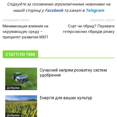
Слідкуйте за головними агрономічними новинами на
нашій сторінці у
Facebook
та каналі в
Telegram
попередня стаття
наступна стаття
Минимизация влияния на
Сорт чи гібрид? Переваги
окружающую среду –
гетерозисних гібридів ріпаку
приоритет развития МХП
СТАТТІ ПО ТЕМІ
Сучасний напрям розвитку систем
удобрення
Добрива
Енергія для ваших культур
Добрива