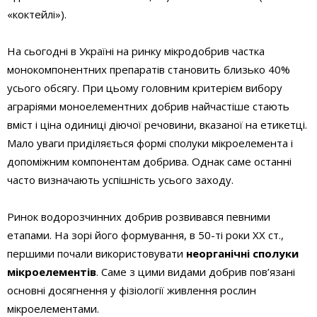
«коктейлі»).
На сьогодні в Україні на ринку мікродобрив частка
монокомпонентних препаратів становить близько 40%
усього обсягу. При цьому головним критерієм вибору
аграріями моноелементних добрив найчастіше стають
вміст і ціна одиниці діючої речовини, вказаної на етикетці.
Мало уваги приділяється формі сполуки мікроелемента і
допоміжним компонентам добрива. Однак саме останні
часто визначають успішність усього заходу.
Ринок водорозчинних добрив розвивався певними
етапами. На зорі його формування, в 50-ті роки ХХ ст.,
першими почали використовувати
неорганічні сполуки
мікроелементів
. Саме з цими видами добрив пов’язані
основні досягнення у фізіології живлення рослин
мікроелементами.