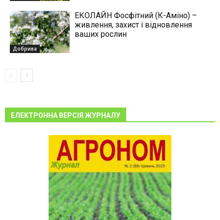
ЕКОЛАЙН Фосфітний (К-Аміно) –
живлення, захист і відновлення
ваших рослин
Добрива
ЕЛЕКТРОННА ВЕРСІЯ ЖУРНАЛУ