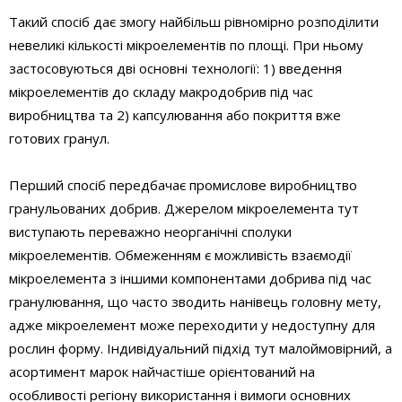
Такий спосіб дає змогу найбільш рівномірно розподілити
невеликі кількості мікроелементів по площі. При ньому
застосовуються дві основні технології: 1) введення
мікроелементів до складу макродобрив під час
виробництва та 2) капсулювання або покриття вже
готових гранул.
Перший спосіб передбачає промислове виробництво
гранульованих добрив. Джерелом мікроелемента тут
виступають переважно неорганічні сполуки
мікроелементів. Обмеженням є можливість взаємодії
мікроелемента з іншими компонентами добрива під час
гранулювання, що часто зводить нанівець головну мету,
адже мікроелемент може переходити у недоступну для
рослин форму. Індивідуальний підхід тут малоймовірний, а
асортимент марок найчастіше орієнтований на
особливості регіону використання і вимоги основних