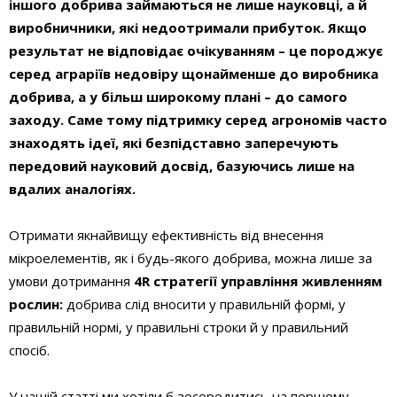
іншого добрива займаються не лише науковці, а й
виробничники, які недоотримали прибуток. Якщо
результат не відповідає очікуванням – це породжує
серед аграріїв недовіру щонайменше до виробника
добрива, а у більш широкому плані – до самого
заходу. Саме тому підтримку серед агрономів часто
знаходять ідеї, які безпідставно заперечують
передовий науковий досвід, базуючись лише на
вдалих аналогіях.
Отримати якнайвищу ефективність від внесення
мікроелементів, як і будь-якого добрива, можна лише за
умови дотримання
4R стратегії управління живленням
рослин:
добрива слід вносити у правильній формі, у
правильній нормі, у правильні строки й у правильний
спосіб.
У нашій статті ми хотіли б зосередитись на першому