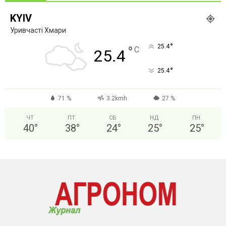
KYIV
Уривчасті Хмари
°
25.4
°
C
25.4
°
25.4
71 %
3.2kmh
27 %
ЧТ
ПТ
СБ
НД
ПН
40
°
38
°
24
°
25
°
25
°