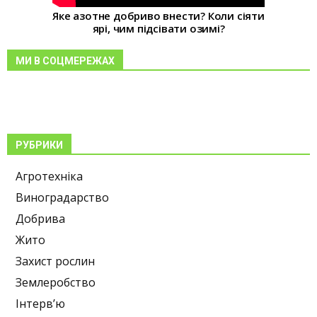
Яке азотне добриво внести? Коли сіяти
ярі, чим підсівати озимі?
МИ В СОЦМЕРЕЖАХ
РУБРИКИ
Агротехніка
Виноградарство
Добрива
Жито
Захист рослин
Землеробство
Інтерв’ю