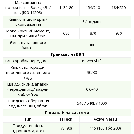
Максимальна
потужність з Boost, кВт/
143/180
154/210
184/250
к. с. (ISO 14396)
Кількість циліндрів /
6 / водяне
охолодження
Макс. крутний момент,
680
870
930
Нм, при 1500 об/хв
Ємність паливного
380
бака, л
Трансмісія і ВВП
Тип коробки передач
PowerShift
Кількість передач
переднього / заднього
30/30
ходу
Швидкісний діапазон
(передній хід / задній
0,6–40
хід), км/год
Швидкість обертання
540 / 540E / 1000
заднього ВВП, об/хв
Гідравлічна система
Тип
HiTech
Active, Versu
Продуктивність
73 (90)
115 (160 або 200)
гідронасоса, л/хв