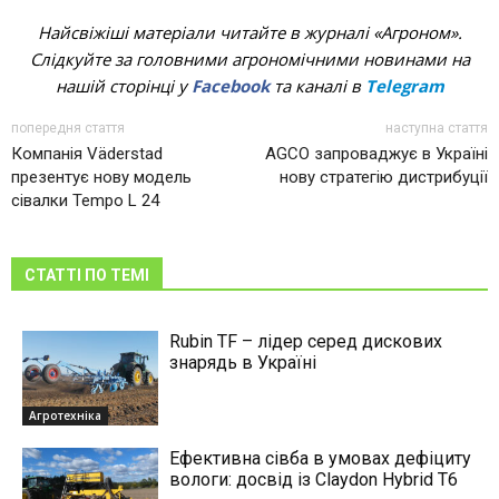
Найсвіжіші матеріали читайте в журналі «Агроном».
Слідкуйте за головними агрономічними новинами на
нашій сторінці у
Facebook
та каналі в
Telegram
попередня стаття
наступна стаття
Компанія Väderstad
AGCO запроваджує в Україні
презентує нову модель
нову стратегію дистрибуції
сівалки Tempo L 24
СТАТТІ ПО ТЕМІ
Rubin TF – лідер серед дискових
знарядь в Україні
Агротехніка
Ефективна сівба в умовах дефіциту
вологи: досвід із Claydon Hybrid Т6