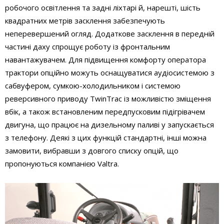
робочого освітлення та задні ліхтарі й, нарешті, шість
квадратних метрів засклення забезпечують
неперевершений огляд. Додаткове засклення в передній
частині даху спрощує роботу із фронтальним
навантажувачем. Для підвищення комфорту оператора
трактори опційно можуть оснащуватися аудіосистемою з
сабвуфером, сумкою-холодильником і системою
реверсивного приводу TwinTrac із можливістю зміщення
вбік, а також встановленим передпусковим підігрівачем
двигуна, що працює на дизельному паливі у запускається
з телефону. Деякі з цих функцій стандартні, інші можна
замовити, вибравши з довгого списку опцій, що
пропонуються компанією Valtra.