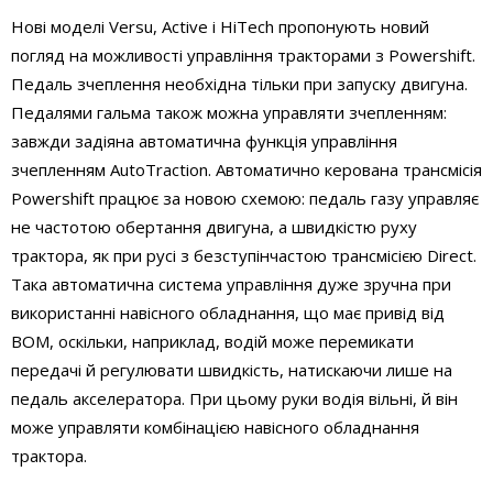
Нові моделі Versu, Active і HiTech пропонують новий
погляд на можливості управління тракторами з Powershift.
Педаль зчеплення необхідна тільки при запуску двигуна.
Педалями гальма також можна управляти зчепленням:
завжди задіяна автоматична функція управління
зчепленням AutoTraction. Автоматично керована трансмісія
Powershift працює за новою схемою: педаль газу управляє
не частотою обертання двигуна, а швидкістю руху
трактора, як при русі з безступінчастою трансмісією Direct.
Така автоматична система управління дуже зручна при
використанні навісного обладнання, що має привід від
ВОМ, оскільки, наприклад, водій може перемикати
передачі й регулювати швидкість, натискаючи лише на
педаль акселератора. При цьому руки водія вільні, й він
може управляти комбінацією навісного обладнання
трактора.