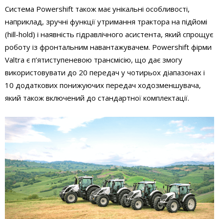
Система Powershift також має унікальні особливості,
наприклад, зручні функції утримання трактора на підйомі
(hill-hold) і наявність гідравлічного асистента, який спрощує
роботу із фронтальним навантажувачем. Powershift фірми
Valtra є п’ятиступеневою трансмісію, що дає змогу
використовувати до 20 передач у чотирьох діапазонах і
10 додаткових понижуючих передач ходозменшувача,
який також включений до стандартної комплектації.