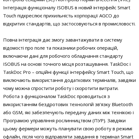
Інтеграція функціоналу ISOBUS в новий інтерфейс Smart
Touch підкреслює прихильність корпорації AGCO до
відкритих стандартів, що застосовуються в промисловості.
Повна інтеграція дає змогу завантажувати в систему
відомості про поле та показники робочих операцій,
включаючи дані для робочого обладнання стандарту
ISOBUS на основі точного місця розташування. TaskDoc і
TaskDoc Pro – опційні функції інтерфейсу Smart Touch, що
виключають використання додаткових терміналів, завдяки
чому можна спростити роботу і скоротити витрати.
Робота з функціоналом TaskDoc проводиться з
використанням бездротових технологій зв’язку Bluetooth
або GSM, які забезпечують передачу даних між технікою і
Програмою управління рослинництвом (ПУР). Завдяки
цьому фермери можуть планувати свою роботу в режимі
офлайн, після чого відправляти завдання в термінал Smart