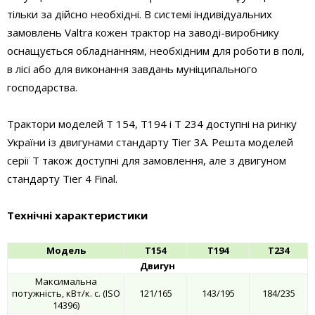
тільки за дійсно необхідні. В системі індивідуальних
замовлень Valtra кожен трактор на заводі-виробнику
оснащується обладнанням, необхідним для роботи в полі,
в лісі або для виконання завдань муніципального
господарства.
Трактори моделей T 154, T194 і T 234 доступні на ринку
України із двигунами стандарту Tier 3A. Решта моделей
серії T також доступні для замовлення, але з двигуном
стандарту Tier 4 Final.
Технічні характеристики
Модель
T154
T194
T234
Двигун
Максимальна
потужність, кВт/к. с. (ISO
121/165
143/195
184/235
14396)