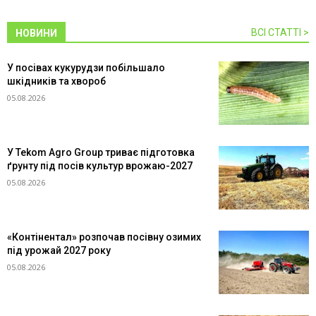
ВСІ СТАТТІ >
НОВИНИ
У посівах кукурудзи побільшало
шкідників та хвороб
05.08.2026
У Tekom Agro Group триває підготовка
ґрунту під посів культур врожаю-2027
05.08.2026
«Контінентал» розпочав посівну озимих
під урожай 2027 року
05.08.2026