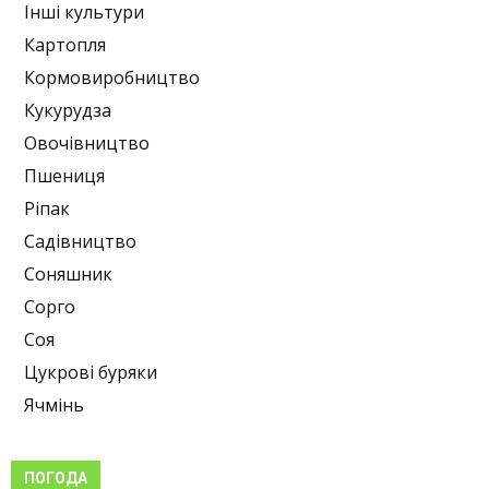
Інші культури
Картопля
Кормовиробництво
Кукурудза
Овочівництво
Пшениця
Ріпак
Садівництво
Соняшник
Сорго
Соя
Цукрові буряки
Ячмінь
ПОГОДА