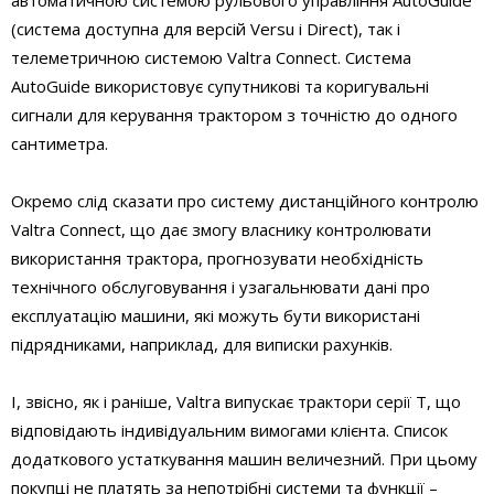
(система доступна для версій Versu і Direct), так і
телеметричною системою Valtra Connect. Система
AutoGuide використовує супутникові та коригувальні
сигнали для керування трактором з точністю до одного
сантиметра.
Окремо слід сказати про систему дистанційного контролю
Valtra Connect, що дає змогу власнику контролювати
використання трактора, прогнозувати необхідність
технічного обслуговування і узагальнювати дані про
експлуатацію машини, які можуть бути використані
підрядниками, наприклад, для виписки рахунків.
І, звісно, як і раніше, Valtra випускає трактори серії Т, що
відповідають індивідуальним вимогами клієнта. Список
додаткового устаткування машин величезний. При цьому
покупці не платять за непотрібні системи та функції –