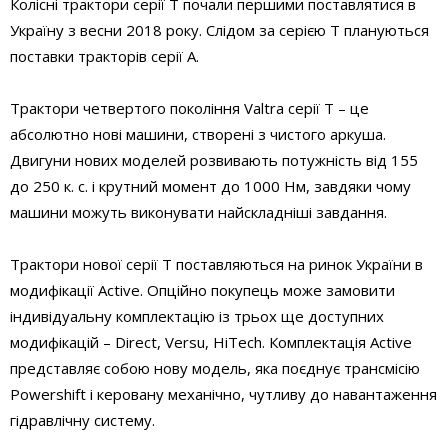
Колісні трактори серії T почали першими поставлятися в
Україну з весни 2018 року. Слідом за серією T плануються
поставки тракторів серії A.
Трактори четвертого покоління Valtra серії T – це
абсолютно нові машини, створені з чистого аркуша.
Двигуни нових моделей розвивають потужність від 155
до 250 к. с. і крутний момент до 1000 Нм, завдяки чому
машини можуть виконувати найскладніші завдання.
Трактори нової серії Т поставляються на ринок України в
модифікації Active. Опційно покупець може замовити
індивідуальну комплектацію із трьох ще доступних
модифікацій – Direct, Versu, HiTech. Комплектація Active
представляє собою нову модель, яка поєднує трансмісію
Powershift і керовану механічно, чутливу до навантаження
гідравлічну систему.