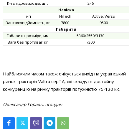
К-ть гідровиходів, шт.
2–6
Навіска
Тип
HiTech
Active, Versu
Вантажопідйомність, кг
7800
9500
Габарити
Габаритні розміри, мм
5360/2550/3130
Вага без противаг, кг
7300
Найближчим часом також очікується вихід на український
ринок тракторів Valtra серії A, які складуть достойну
конкуренцію на ринку тракторів потужністю 75-130 к.с.
Олександр Гораль, оглядач