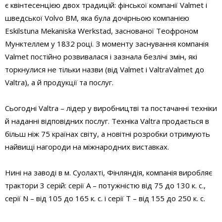
є квінтесенцією двох традицій: фінської компанії Valmet і
шведської Volvo BM, яка була дочірньою компанією
Eskilstuna Mekaniska Werkstad, заснованої Теофроном
Мунктеллем у 1832 році. З моменту заснування компанія
Valmet постійно розвивалася і зазнала безлічі змін, які
торкнулися не тільки назви (від Valmet і ValtraValmet до
Valtra), а й продукції та послуг.
Сьогодні Valtra – лідер у виробництві та постачанні техніки
й наданні відповідних послуг. Техніка Valtra продається в
більш ніж 75 країнах світу, а новітні розробки отримують
найвищі нагороди на міжнародних виставках.
Нині на заводі в м. Суолахті, Фінляндія, компанія виробляє
трактори 3 серій: серії А – потужністю від 75 до 130 к. с.,
серії N – від 105 до 165 к. с. і серії T – від 155 до 250 к. с.