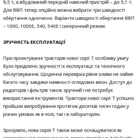
9,5 т, а вбудований передній навісний пристрій – до 5,1 т.
Для ВВП тепер опційно можна вибрати три швидкості
обертання одночасно. Варіанти швидкості обертання ВВП
– 1000, 1000E, 540, 540E і синхронний режим.
ЗРУЧНІСТЬ ЕКСПЛУАТАЦІЇ
При проектуванні тракторів нової серії Т особливу увагу
було приділено зручності їх експлуатації та технічного
обслуговування. Щоденна перевірка рівня оливи не займе
багато часу завдяки наявності оглядових вікон. Доступ до
радіаторів і фільтрів також зручний і не потребує
використання інструментів. Трактори нової серії Т успішно
пройшли випробування протягом десятків тисяч годин у
різних умовах як в полі, так і в лабораторіях.
Зрозуміло, нова серія Т також може оснащуватися як
автоматичною системою рульового управління AutoGuide