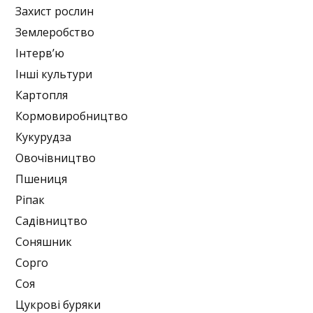
Захист рослин
Землеробство
Інтерв’ю
Інші культури
Картопля
Кормовиробництво
Кукурудза
Овочівництво
Пшениця
Ріпак
Садівництво
Соняшник
Сорго
Соя
Цукрові буряки