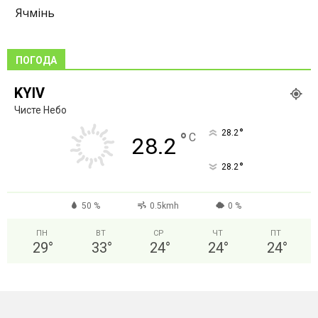
Ячмінь
ПОГОДА
KYIV
Чисте Небо
°
28.2
°
C
28.2
°
28.2
50 %
0.5kmh
0 %
ПН
ВТ
СР
ЧТ
ПТ
29
°
33
°
24
°
24
°
24
°