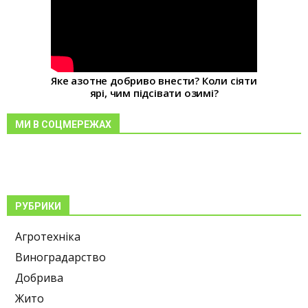
Яке азотне добриво внести? Коли сіяти
ярі, чим підсівати озимі?
МИ В СОЦМЕРЕЖАХ
РУБРИКИ
Агротехніка
Виноградарство
Добрива
Жито