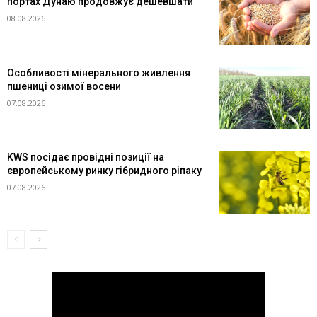
портах Дунаю продовжує дешевшати
08.08.2026
Особливості мінерального живлення
пшениці озимої восени
07.08.2026
KWS посідає провідні позиції на
європейському ринку гібридного ріпаку
07.08.2026