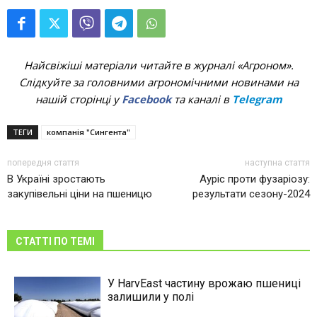
Найсвіжіші матеріали читайте в журналі «Агроном».
Слідкуйте за головними агрономічними новинами на
нашій сторінці у
Facebook
та каналі в
Telegram
ТЕГИ
компанія "Сингента"
попередня стаття
наступна стаття
В Україні зростають
Ауріс проти фузаріозу:
закупівельні ціни на пшеницю
результати сезону-2024
СТАТТІ ПО ТЕМІ
У HarvEast частину врожаю пшениці
залишили у полі