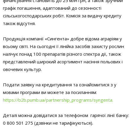
фінансування становить до 25 млн грн, а також зручний
графік погашення, адаптований до сезонності
сільськогосподарських робіт. Комісія за видачу кредиту
також відсутня.
Продукція компанії «Сингента» добре відома аграріям у
всьому світі. На сьогодні її лінійка засобів захисту рослин
налічує понад 100 препаратів різного спектра дії, також
представлений широкий асортимент насіння польових і
овочевих культур.
Подати заявку на кредитування та ознайомитися з у
мовами програми ви можете за посиланням:
https://b2b.pumb.ua/partnership_programs/syngenta.
Деталі можна довідатися за телефоном гарячої лінії банку:
0 800 501 275 (дзвінки не тарифікуються).