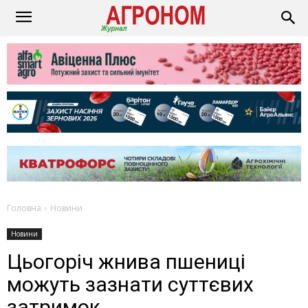
Головна
Новини
Новини
Цьогоріч жнива пшениці
можуть зазнати суттєвих
затримок