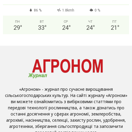
86 %
1.8kmh
0 %
ПН
ВТ
СР
ЧТ
ПТ
29
°
33
°
24
°
24
°
21
°
«Агроном» - журнал про сучасне вирощування
сільськогосподарських культур. На сайті журналу «Агроном»
ви можете ознайомитись з вибірковими статтями про
передові технології рослинництва, а також дізнатись про
останні досягнення у сферах агрономії, землеробства,
агрохімії, насінництва, селекції, захисту рослин, удобрення,
агротехніки, зберігання сільгосппродукції та запозичити