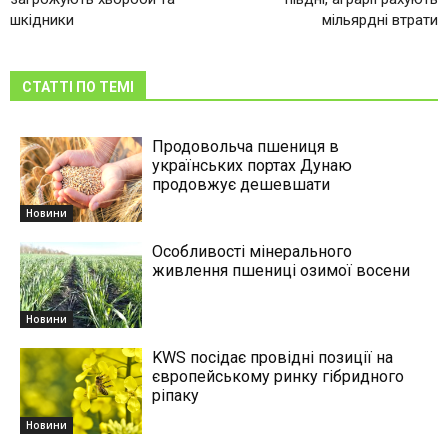
шкідники
мільярдні втрати
СТАТТІ ПО ТЕМІ
Продовольча пшениця в
українських портах Дунаю
продовжує дешевшати
Новини
Особливості мінерального
живлення пшениці озимої восени
Новини
KWS посідає провідні позиції на
європейському ринку гібридного
ріпаку
Новини