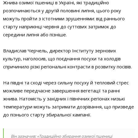
Жнива озимої пшениці в Україні, які традиційно
розпочинаються у другій половині липня, цього року
можуть пройти з істотними зрушеннями: від раннього
старту наприкінці червня до суттєвих затримок до
середини липня або пізніше.
Владислав Черчель, директор Інституту зернових
культур, наголосив, що поєднання посухи та холодів
спричинило різкі регіональні контрасти в розвитку посівів.
На півдні та сході через сильну посуху й тепловий стрес
можливе передчасне завершення вегетації та ранні
жнива. Натомість у західних і північних регіонах низькі
температури можуть затримати дозрівання, що призведе
до пізнього старту збиральної кампанії.
Він зазначив: «Традиційно збирання озимої пшениці