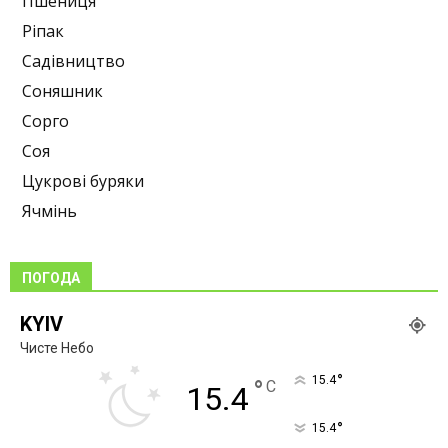
Пшениця
Ріпак
Садівництво
Соняшник
Сорго
Соя
Цукрові буряки
Ячмінь
ПОГОДА
KYIV
Чисте Небо
°
15.4
°
C
15.4
°
15.4