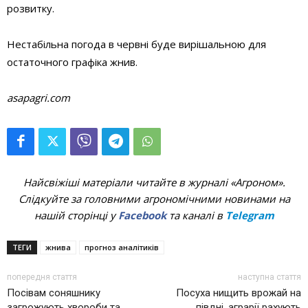
розвитку.
Нестабільна погода в червні буде вирішальною для
остаточного графіка жнив.
asapagri.com
Найсвіжіші матеріали читайте в журналі «Агроном».
Слідкуйте за головними агрономічними новинами на
нашій сторінці у
Facebook
та каналі в
Telegram
ТЕГИ
жнива
прогноз аналітиків
попередня стаття
наступна стаття
Посівам соняшнику
Посуха нищить врожай на
загрожують хвороби та
півдні, аграрії рахують