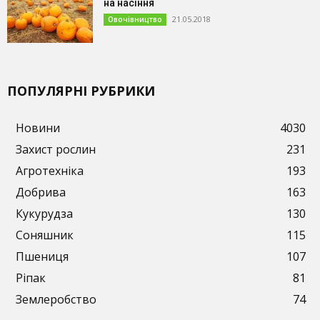
на насіння
21.05.2018
Овочівництво
ПОПУЛЯРНІ РУБРИКИ
Новини
4030
Захист рослин
231
Агротехніка
193
Добрива
163
Кукурудза
130
Соняшник
115
Пшениця
107
Ріпак
81
Землеробство
74