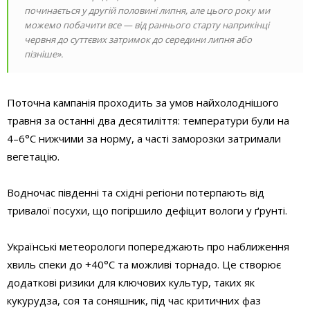
починається у другій половині липня, але цього року ми
можемо побачити все — від раннього старту наприкінці
червня до суттєвих затримок до середини липня або
пізніше».
Поточна кампанія проходить за умов найхолоднішого
травня за останні два десятиліття: температури були на
4–6°C нижчими за норму, а часті заморозки затримали
вегетацію.
Водночас південні та східні регіони потерпають від
тривалої посухи, що погіршило дефіцит вологи у ґрунті.
Українські метеорологи попереджають про наближення
хвиль спеки до +40°C та можливі торнадо. Це створює
додаткові ризики для ключових культур, таких як
кукурудза, соя та соняшник, під час критичних фаз