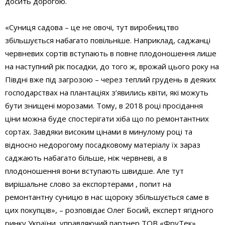
досить дорогою.
«Суниця садова – це не овочі, тут виробництво
збільшується набагато повільніше. Наприклад, саджанці
червневих сортів вступають в повне плодоношення лише
на наступний рік посадки, до того ж, врожай цього року на
Півдні вже під загрозою – через теплий грудень в деяких
господарствах на плантаціях з’явились квіти, які можуть
бути знищені морозами. Тому, в 2018 році просідання
ціни можна буде спостерігати хіба що по ремонтантних
сортах. Завдяки високим цінами в минулому році та
відносно недорогому посадковому матеріалу їх зараз
саджають набагато більше, ніж червневі, а в
плодоношення вони вступають швидше. Але тут
вирішальне слово за експортерами , попит на
ремонтантну суницю в нас щороку збільшується саме в
цих покупців», – розповідає Олег Босий, експерт ягідного
ринку України, управляючий партнер ТОВ «ФруТек».