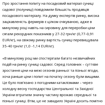
Про зростання попиту на посадковий матеріал суниці
садової (полуниці) повідомили більшість продавців
посадкового матеріалу. На думку експертів ринку, висока
зацікавленість фермерів є цілком очікуваною, адже в
минулому році навіть на сировину для переробки ціни
сягали рекордних показників у 27-32 грн/кг (0,77-0,91
EUR/кг), на свіжому ринку вартість суниці перевищувала
35-40 грн/кг (1,0 -1,14 EUR/кг).
«В минулому році ми спостерігали багато незвичайних
подій на ринку суниці садової. Серед головних – суттєве
зростання ціни на межі сезонів ранньої та пізньої ягоди,
хоча раніше ціни і попит на початку сезону були вищими.
Це було пов’язано з погодними катаклізмами – через
холодну весну господарства Центральної та Західної
України втратили значну частину врожаю середньої та
пізньої суниці. Втім, це не завадило Україні досить помітно