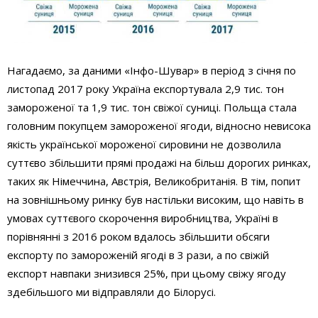
Нагадаємо, за даними «Інфо-Шувар» в період з січня по
листопад 2017 року Україна експортувала 2,9 тис. тон
замороженої та 1,9 тис. тон свіжої суниці. Польща стала
головним покупцем замороженої ягоди, відносно невисока
якість української мороженої сировини не дозволила
суттєво збільшити прямі продажі на більш дорогих ринках,
таких як Німеччина, Австрія, Великобританія. В тім, попит
на зовнішньому ринку був настільки високим, що навіть в
умовах суттєвого скорочення виробництва, Україні в
порівнянні з 2016 роком вдалось збільшити обсяги
експорту по замороженій ягоді в 3 рази, а по свіжій
експорт навпаки знизився 25%, при цьому свіжу ягоду
здебільшого ми відправляли до Білорусі.