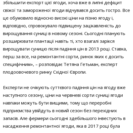
збільшити експорт цієї ягоди, хоча вже в липні дефіцит
свіжої та замороженої ягоди відчувався досить гостро. Все
це обумовило відносно високі ціни на пізню ягоду і,
відповідно, спровокувало підвищену зацікавленість до
вирощування суниці в новому сезоні. Сьогодні планують
розширювати плантації навіть ті, хто взагалі зарікся
вирощувати суницю після падіння цін в 2013 році. Ставка,
перш за все, на ремонтантні сорти, ринок яких є досить
специфічним», – розповідає Тетяна Гетьман, експерт
плодоовочевого ринку Східної Європи.
Експерти не очікують суттєвого падіння цін на ягоду вже
наступного сезону, ціни на червневі сорти суниці ягоди
навпаки можуть бути вищими, тому що переробні
підприємства увійдуть в новий сезон без перехідних
запасів. Але фермери сьогодні здебільшого інвестують в
насадження ремонтантної ягоди, яка в 2017 році була