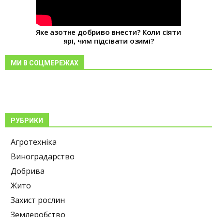
Яке азотне добриво внести? Коли сіяти
ярі, чим підсівати озимі?
МИ В СОЦМЕРЕЖАХ
РУБРИКИ
Агротехніка
Виноградарство
Добрива
Жито
Захист рослин
Землеробство