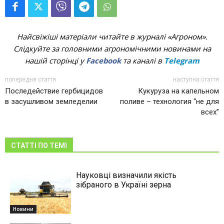
Найсвіжіші матеріали читайте в журналі «Агроном».
Слідкуйте за головними агрономічними новинами на
нашій сторінці у
Facebook
та каналі в
Telegram
попередня стаття
наступна стаття
Последействие гербицидов
Кукуруза на капельном
в засушливом земледелии
поливе – технология “не для
всех”
СТАТТІ ПО ТЕМІ
Науковці визначили якість
зібраного в Україні зерна
Новини