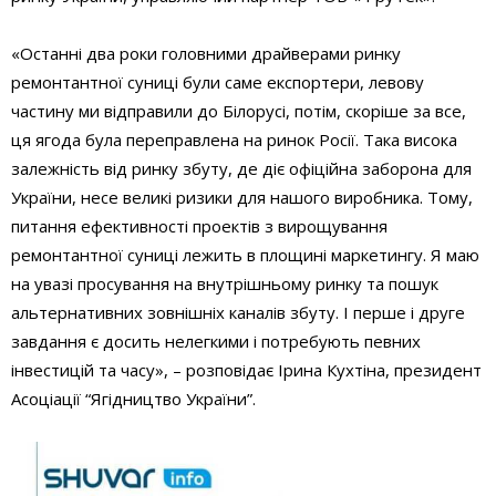
«Останні два роки головними драйверами ринку
ремонтантної суниці були саме експортери, левову
частину ми відправили до Білорусі, потім, скоріше за все,
ця ягода була переправлена на ринок Росії. Така висока
залежність від ринку збуту, де діє офіційна заборона для
України, несе великі ризики для нашого виробника. Тому,
питання ефективності проектів з вирощування
ремонтантної суниці лежить в площині маркетингу. Я маю
на увазі просування на внутрішньому ринку та пошук
альтернативних зовнішніх каналів збуту. І перше і друге
завдання є досить нелегкими і потребують певних
інвестицій та часу», – розповідає Ірина Кухтіна, президент
Асоціації “Ягідництво України”.