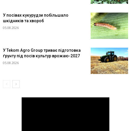
У посівах кукурудзи побільшало
шкідників та хвороб
05.08.2026
У Tekom Agro Group триває підготовка
ґрунту під посів культур врожаю-2027
05.08.2026