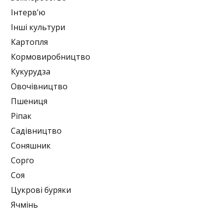
Інтерв’ю
Інші культури
Картопля
Кормовиробництво
Кукурудза
Овочівництво
Пшениця
Ріпак
Садівництво
Соняшник
Сорго
Соя
Цукрові буряки
Ячмінь