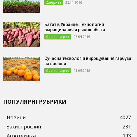
25.11.2016
Добрива
Батат в Украине. Технология
выращивания и рынок сбыта
05.04.2019
Овочівництво
Сучасна технологія вирощування гарбуза
на насіння
21.05.2018
Овочівництво
ПОПУЛЯРНІ РУБРИКИ
Новини
4027
Захист рослин
231
Агротехніка
193