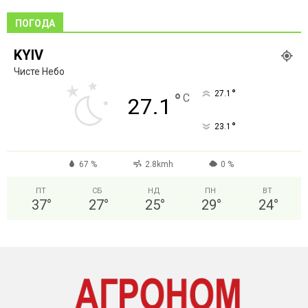
ПОГОДА
KYIV
Чисте Небо
°
27.1
°
C
27.1
°
23.1
67 %
2.8kmh
0 %
ПТ
СБ
НД
ПН
ВТ
37
°
27
°
25
°
29
°
24
°