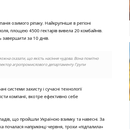
анія озимого ріпаку. Найкрупніше в регіоні
оля, площею 4500 гектарів вивела 20 комбайнів.
 завершити за 10 днів.
ожна сказати, що якість насіння чудова. Вона помітно
иректор агропромислового департаменту Групи
ні системи захисту і сучасні технології
сти компанії, вкотре ефективно себе
падів, що пройшли Україною взимку та навесні. За
ка почалася наприкінці червня, трохи «підпалила»