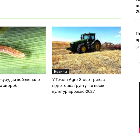
п
2
05
По
п
04
Новини
кукурудзи побільшало
У Tekom Agro Group триває
та хвороб
підготовка ґрунту під посів
культур врожаю-2027