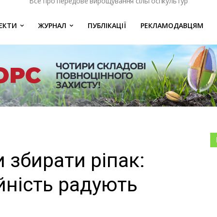
Все про передове вирощування сільгоспкультур
ЄКТИ
ЖУРНАЛ
ПУБЛІКАЦІЇ
РЕКЛАМОДАВЦЯМ
и збирати ріпак:
йність радують