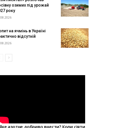
осівну озимих під урожай
027 року
.08.2026
пит на ячмінь в Україні
рактично відсутній
.08.2026
Яке азотне добриво внести? Коли сіяти