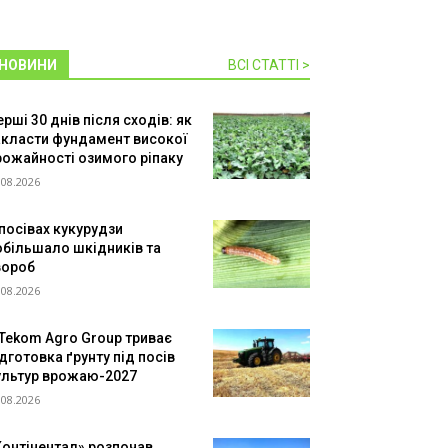
НОВИНИ
ВСІ СТАТТІ >
рші 30 днів після сходів: як
акласти фундамент високої
рожайності озимого ріпаку
.08.2026
 посівах кукурудзи
обільшало шкідників та
вороб
.08.2026
 Tekom Agro Group триває
дготовка ґрунту під посів
ультур врожаю-2027
.08.2026
Контінентал» розпочав