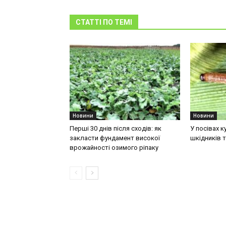
СТАТТІ ПО ТЕМІ
Новини
Новини
Перші 30 днів після сходів: як
У посівах 
закласти фундамент високої
шкідників 
врожайності озимого ріпаку