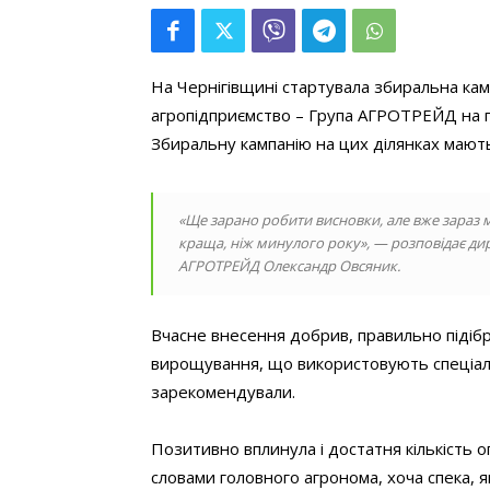
На Чернігівщині стартувала збиральна камп
агропідприємство – Група АГРОТРЕЙД на п
Збиральну кампанію на цих ділянках мають
«Ще зарано робити висновки, але вже зараз м
краща, ніж минулого року», — розповідає д
АГРОТРЕЙД Олександр Овсяник.
Вчасне внесення добрив, правильно підібра
вирощування, що використовують спеціалі
зарекомендували.
Позитивно вплинула і достатня кількість о
словами головного агронома, хоча спека, я