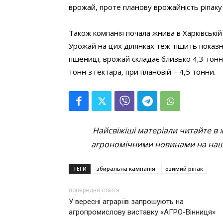
врожай, проте планову врожайність ріпаку 
Також компанія почала жнива в Харківській
Урожай на цих ділянках теж тішить показни
пшениці, врожай складає близько 4,3 тонн
тонн з гектара, при плановій – 4,5 тонни.
Найсвіжіші матеріали читайте в 
агрономічними новинами на наші
ТЕГИ
збиральна кампанія
озимий ріпак
попередня стаття
У вересні аграріїв запрошують на
агропромислову виставку «АГРО-Вінниця»