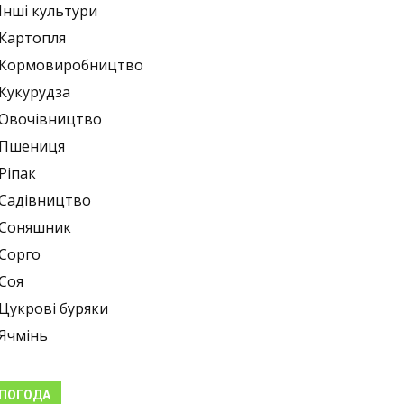
Інші культури
Картопля
Кормовиробництво
Кукурудза
Овочівництво
Пшениця
Ріпак
Садівництво
Соняшник
Сорго
Соя
Цукрові буряки
Ячмінь
ПОГОДА