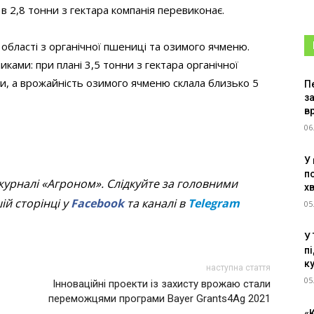
в 2,8 тонни з гектара компанія перевиконає.
 області з органічної пшениці та озимого ячменю.
ками: при плані 3,5 тонни з гектара органічної
и, а врожайність озимого ячменю склала близько 5
Пе
з
в
06
У
п
журналі «Агроном». Слідкуйте за головними
х
й сторінці у
Facebook
та каналі в
Telegram
05
У
пі
к
наступна стаття
05
Інноваційні проекти із захисту врожаю стали
переможцями програми Bayer Grants4Ag 2021
«