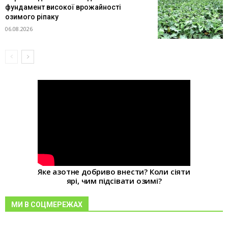
фундамент високої врожайності
озимого ріпаку
06.08.2026
Яке азотне добриво внести? Коли сіяти
ярі, чим підсівати озимі?
МИ В СОЦМЕРЕЖАХ