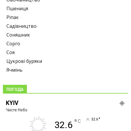
Пшениця
Ріпак
Садівництво
Соняшник
Сорго
Соя
Цукрові буряки
Ячмінь
ПОГОДА
KYIV
Чисте Небо
°
32.6
°
C
32.6