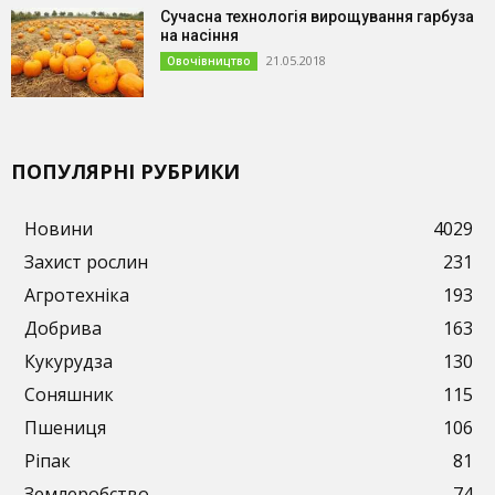
Сучасна технологія вирощування гарбуза
на насіння
21.05.2018
Овочівництво
ПОПУЛЯРНІ РУБРИКИ
Новини
4029
Захист рослин
231
Агротехніка
193
Добрива
163
Кукурудза
130
Соняшник
115
Пшениця
106
Ріпак
81
Землеробство
74