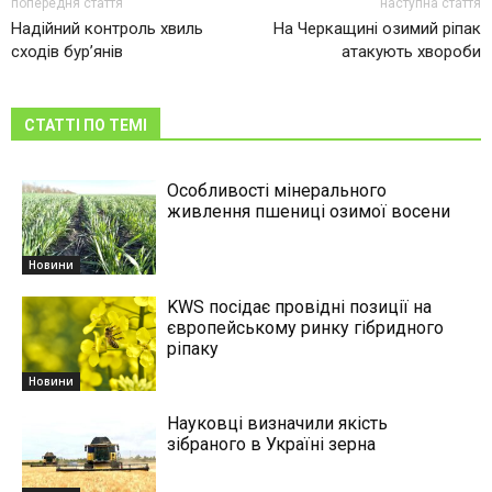
попередня стаття
наступна стаття
Надійний контроль хвиль
На Черкащині озимий ріпак
сходів бур’янів
атакують хвороби
СТАТТІ ПО ТЕМІ
Особливості мінерального
живлення пшениці озимої восени
Новини
KWS посідає провідні позиції на
європейському ринку гібридного
ріпаку
Новини
Науковці визначили якість
зібраного в Україні зерна