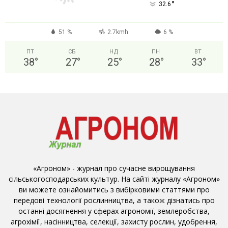
°
32.6
51 %
2.7kmh
6 %
ПТ
СБ
НД
ПН
ВТ
38
°
27
°
25
°
28
°
33
°
«Агроном» - журнал про сучасне вирощування
сільськогосподарських культур. На сайті журналу «Агроном»
ви можете ознайомитись з вибірковими статтями про
передові технології рослинництва, а також дізнатись про
останні досягнення у сферах агрономії, землеробства,
агрохімії, насінництва, селекції, захисту рослин, удобрення,