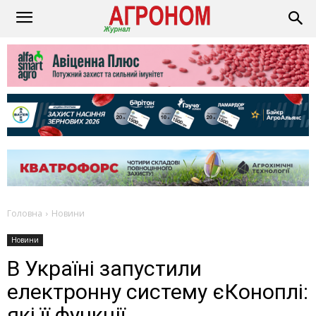
Головна
Новини
Новини
В Україні запустили
електронну систему єКоноплі:
які її функції