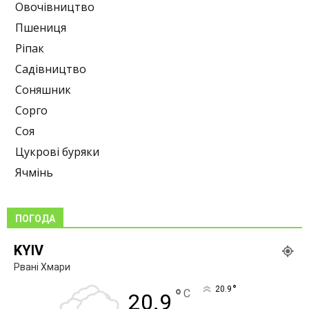
Овочівництво
Пшениця
Ріпак
Садівництво
Соняшник
Сорго
Соя
Цукрові буряки
Ячмінь
ПОГОДА
KYIV
Рвані Хмари
°
20.9
°
C
20.9