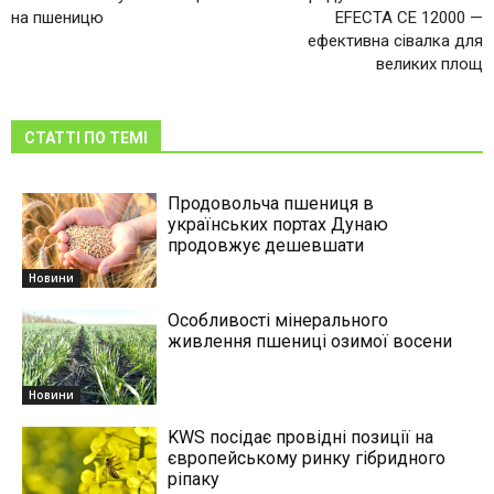
на пшеницю
EFECTA CE 12000 —
ефективна сівалка для
великих площ
СТАТТІ ПО ТЕМІ
Продовольча пшениця в
українських портах Дунаю
продовжує дешевшати
Новини
Особливості мінерального
живлення пшениці озимої восени
Новини
KWS посідає провідні позиції на
європейському ринку гібридного
ріпаку