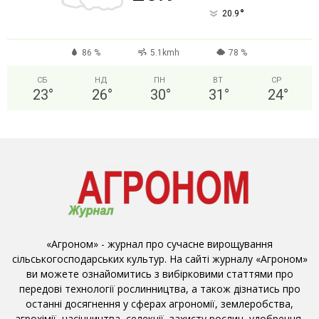
°
20.9
86 %
5.1kmh
78 %
СБ
НД
ПН
ВТ
СР
23
°
26
°
30
°
31
°
24
°
«Агроном» - журнал про сучасне вирощування
сільськогосподарських культур. На сайті журналу «Агроном»
ви можете ознайомитись з вибірковими статтями про
передові технології рослинництва, а також дізнатись про
останні досягнення у сферах агрономії, землеробства,
агрохімії, насінництва, селекції, захисту рослин, удобрення,