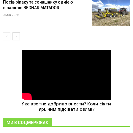
Посів ріпаку та соняшнику однією
сівалкою BEDNAR MATADOR
06.08.2026
Яке азотне добриво внести? Коли сіяти
ярі, чим підсівати озимі?
МИ В СОЦМЕРЕЖАХ