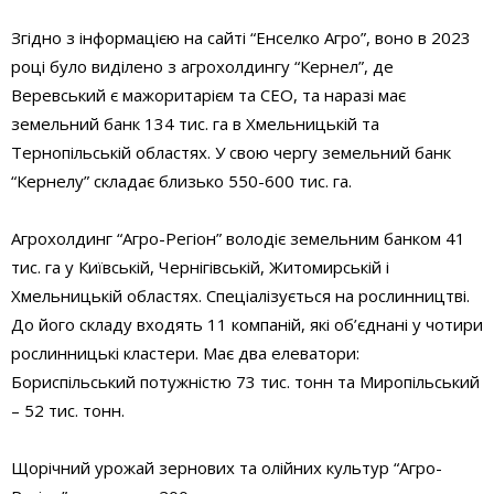
Згідно з інформацією на сайті “Енселко Агро”, воно в 2023
році було виділено з агрохолдингу “Кернел”, де
Веревський є мажоритарієм та CEO, та наразі має
земельний банк 134 тис. га в Хмельницькій та
Тернопільській областях. У свою чергу земельний банк
“Кернелу” складає близько 550-600 тис. га.
Агрохолдинг “Агро-Регіон” володіє земельним банком 41
тис. га у Київській, Чернігівській, Житомирській і
Хмельницькій областях. Спеціалізується на рослинництві.
До його складу входять 11 компаній, які об’єднані у чотири
рослинницькі кластери. Має два елеватори:
Бориспільський потужністю 73 тис. тонн та Миропільський
– 52 тис. тонн.
Щорічний урожай зернових та олійних культур “Агро-