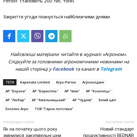
Регіон” становить 200 тис. тонн.
Закриття угоди планується найближчими днями.
Найсвіжіші матеріали читайте в журналі «Агроном».
Слідкуйте за головними агрономічними новинами на
нашій сторінці у
Facebook
та каналі в
Telegram
ТЕГИ
Kapenata Limited
Агро-Регіон
Агрохолдинг
АР "Борзна"
АР "Бориспіль"
АР "Івки"
АР "Козелець"
АР "Любар"
АР "Хмельницький"
АР "Чуднів"
Білий цвіт
Енселко Агро
ТОВ "Гарна логістика"
попередня стаття
наступна стаття
Як на початку цього року
Новий стандарт
змінилися закупівельні ціни
продуктивності BEDNAR