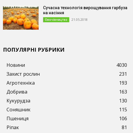
Сучасна технологія вирощування гарбуза
на насіння
21.05.2018
Овочівництво
ПОПУЛЯРНІ РУБРИКИ
Новини
4030
Захист рослин
231
Агротехніка
193
Добрива
163
Кукурудза
130
Соняшник
115
Пшениця
106
Ріпак
81