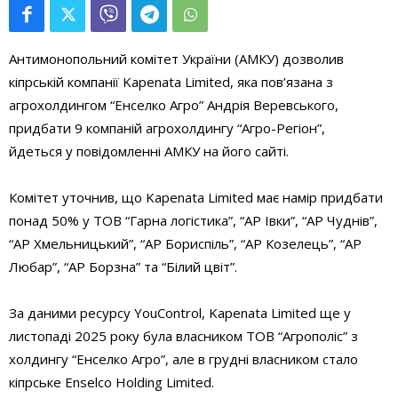
Антимонопольний комітет України (АМКУ) дозволив
кіпрській компанії Kapenata Limited, яка пов’язана з
агрохолдингом “Енселко Агро” Андрія Веревського,
придбати 9 компаній агрохолдингу “Агро-Регіон”,
йдеться у повідомленні АМКУ на його сайті.
Комітет уточнив, що Kapenata Limited має намір придбати
понад 50% у ТОВ “Гарна логістика”, “АР Івки”, “АР Чуднів”,
“АР Хмельницький”, “АР Бориспіль”, “АР Козелець”, “АР
Любар”, “АР Борзна” та “Білий цвіт”.
За даними ресурсу YouControl, Kapenata Limited ще у
листопаді 2025 року була власником ТОВ “Агрополіс” з
холдингу “Енселко Агро”, але в грудні власником стало
кіпрське Enselco Holding Limited.