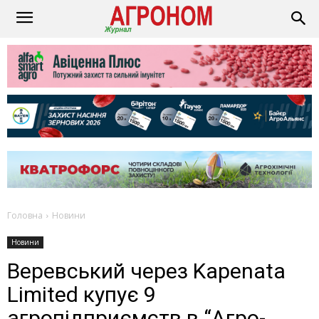
Головна
Новини
Новини
Веревський через Kapenata
Limited купує 9
агропідприємств в “Агро-