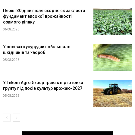
Перші 30 днів після сходів: як закласти
фундамент високої врожайності
озимого ріпаку
06.08.2026
У посівах кукурудзи побільшало
шкідників та хвороб
05.08.2026
У Tekom Agro Group триває підготовка
ґрунту під посів культур врожаю-2027
05.08.2026