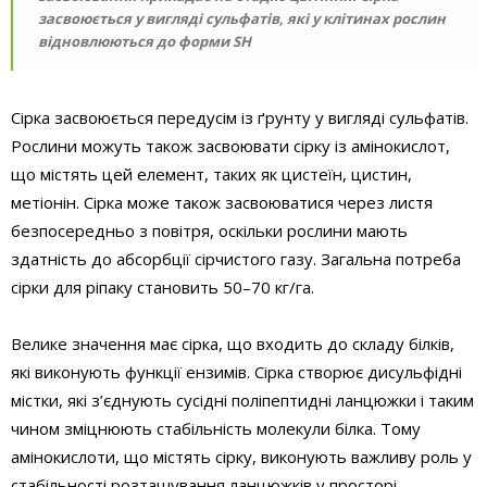
засвоюється у вигляді сульфатів, які у клітинах рослин
відновлюються до форми ­SH
Сірка засвоюється передусім із ґрунту у вигляді сульфатів.
Рослини можуть також засвоювати сірку із амінокислот,
що містять цей елемент, таких як цистеїн, цистин,
метіонін. Сірка може також засвоюватися через листя
безпосередньо з повітря, оскільки рослини мають
здатність до абсорбції сірчистого газу. Загальна потреба
сірки для ріпаку становить 50–70 кг/га.
Велике значення має сірка, що входить до складу білків,
які виконують функції ензимів. Сірка створює дисульфідні
містки, які з’єднують сусідні поліпептидні ланцюжки і таким
чином зміцнюють стабільність молекули білка. Тому
амінокислоти, що містять сірку, виконують важливу роль у
стабільності розташування ланцюжків у просторі.