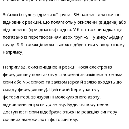
Зв’язки із сульфгідрильної групи –SH важливі для окисно-
відновних реакцій, що полягають у окисленні (віддача) або
відновленні (приєднання) водню. У багатьох випадках це
пов’язано із перетворенням двох груп –SH у дисульфідну
групу -S-S- (реакція може також відбуватися у зворотному
напрямку).
Наприклад, окисно-відновні реакції носія електронів
фередоксину полягають у створенні зв’язків між атомами
сірки або між сіркою та залізом (сірка й залізо входять до
складу фередоксину). Цей носій бере участь у
фотосинтезі, зв’язуванні молекулярного азоту,
відновленні нітратів до аміаку. Будь-які порушення
доступності сірки відображаються на реакціях синтезу
сірчаних амінокислот і фотосинтезу.