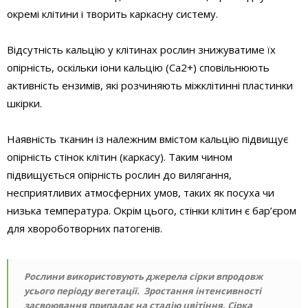
окремі клітини і творить каркасну систему.
Відсутність кальцію у клітинах рослин знижуватиме їх
опірність, оскільки іони кальцію (Ca2+) сповільнюють
активність ензимів, які розчиняють міжклітинні пластинки
шкірки.
Наявність тканин із належним вмістом кальцію підвищує
опірність стінок клітин (каркасу). Таким чином
підвищується опірність рослин до вилягання,
несприятливих атмосферних умов, таких як посуха чи
низька температура. Окрім цього, стінки клітин є бар’єром
для хворобо­творних патогенів.
Рослини викори­стовують джерела сірки впродовж
усього періоду вегетації. Зростання інтенсивності
засвоювання припадає на стадію цвітіння. Сірка