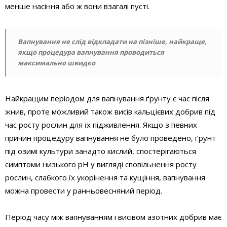
менше насіння або ж вони взагалі пусті.
Вапнування не слід відкладати на пізніше, найкраще,
якщо процедура вапнування проводиться
максимально швидко
Найкращим періодом для вапнування ґрунту є час після
жнив, проте можливий також висів кальцієвих добрив під
час росту рослин для їх підживлення. Якщо з певних
причин процедуру вапнування не було проведено, ґрунт
під озимі культури занадто кислий, спостерігаються
симптоми низького pH у вигляді сповільнення росту
рослин, слабкого їх укорінення та кущіння, вапнування
можна провести у ранньовесняний період.
Період часу між вапнуванням і висівом азотних добрив має