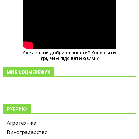
Яке азотне добриво внести? Коли сіяти
ярі, чим підсівати озимі?
МИ В СОЦМЕРЕЖАХ
РУБРИКИ
Агротехніка
Виноградарство