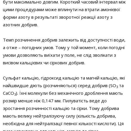
бути максимально довгим. Короткий часовий інтервал між
цими процедурами може вплинути на втрати амонієвої
форми азоту в результаті зворотної реакції азоту з
азотних добрив.
Темп розчинення добрив залежить від доступності води,
а отже – погодних умов. Тому у той момент, коли погодні
умови дозволяють виїхати у поле, не слід зволікати з
висівом кальцієвих чи сіркових добрив.
Сульфат кальцію, гідроксид кальцію та магній кальцію, які
найшвидше діють (розчиняються) серед добрив (SO
та
3
CaCO
). Їхні молекули без механічного дроблення мають
3
розмір менше ніж 0,147 мм. Пилуватість веде до
зростання розчинності кальцію та сірки. Тому добрива
мають велику нейтралізуючу силу (кількість добрива,
необхідна для нейтралізації певної кількості кислоти). Ця
риса характерна для кальцію, магнію та сірки.