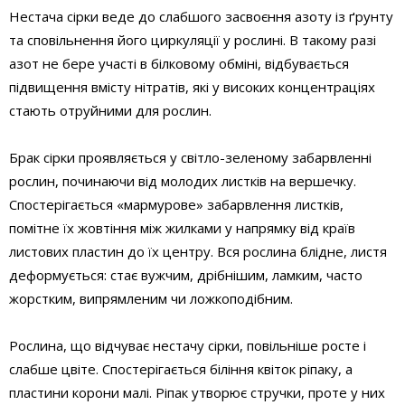
Нестача сірки веде до слабшого засвоєння азоту із ґрунту
та сповільнення його циркуляції у рослині. В такому разі
азот не бере участі в білковому обміні, відбувається
підвищення вмісту нітратів, які у високих концентраціях
стають отруйними для рослин.
Брак сірки проявляється у світло-зеленому забарвленні
рослин, починаючи від молодих листків на вершечку.
Спостерігається «мармурове» забарвлення листків,
помітне їх жовтіння між жилками у напрямку від країв
листових пластин до їх центру. Вся рослина блідне, листя
деформується: стає вужчим, дрібнішим, ламким, часто
жорстким, випрямленим чи ложкоподібним.
Рослина, що відчуває нестачу сірки, повільніше росте і
слабше цвіте. Спостерігається біління квіток ріпаку, а
пластини корони малі. Ріпак утворює стручки, проте у них