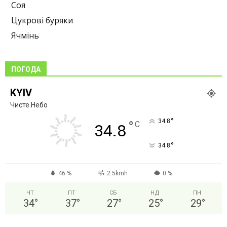
Соя
Цукрові буряки
Ячмінь
ПОГОДА
KYIV
Чисте Небо
°
34.8
°
C
34.8
°
34.8
46 %
2.5kmh
0 %
ЧТ
ПТ
СБ
НД
ПН
34
°
37
°
27
°
25
°
29
°