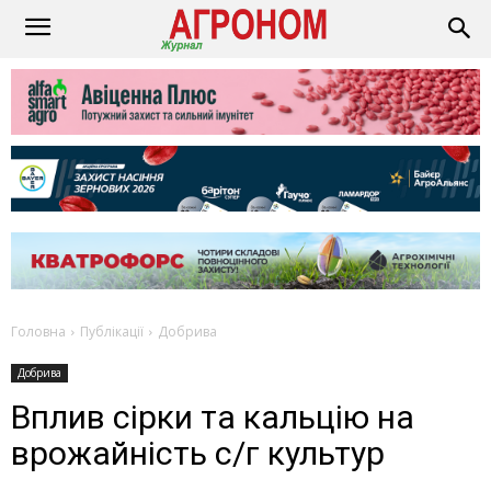
Головна
Публікації
Добрива
Добрива
Вплив сірки та кальцію на
врожайність с/г культур