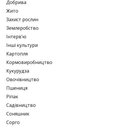
Добрива
Жито
Захист рослин
Землеробство
Інтерв’ю
Інші культури
Картопля
Кормовиробництво
Кукурудза
Овочівництво
Пшениця
Ріпак
Садівництво
Соняшник
Сорго