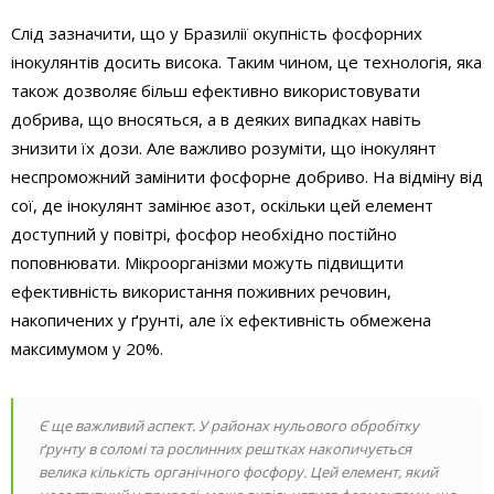
Слід зазначити, що у Бразилії окупність фосфорних
інокулянтів досить висока. Таким чином, це технологія, яка
також дозволяє більш ефективно використовувати
добрива, що вносяться, а в деяких випадках навіть
знизити їх дози. Але важливо розуміти, що інокулянт
неспроможний замінити фосфорне добриво. На відміну від
сої, де інокулянт замінює азот, оскільки цей елемент
доступний у повітрі, фосфор необхідно постійно
поповнювати. Мікроорганізми можуть підвищити
ефективність використання поживних речовин,
накопичених у ґрунті, але їх ефективність обмежена
максимумом у 20%.
Є ще важливий аспект. У районах нульового обробітку
ґрунту в соломі та рослинних рештках накопичується
велика кількість органічного фосфору. Цей елемент, який