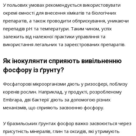
У польових умовах рекомендується використовувати
окремі ємності для внесення хімікатів та біологічних
препаратів, а також проводити обприскування, уникаючи
перепадів pH та температури. Таким чином, успіх
залежить від належної практики управління та
використання легальних та зареєстрованих препаратів.
Як інокулянти сприяють вивільненню
фосфору із ґрунту?
Фосфаторові мікроорганізми діють у ризосфері, поблизу
коренів рослин. Наприклад, у продукті, розробленому
Embrapa, дві бактерії діють за допомогою різних
механізмів, що сприяють засвоєнню фосфору.
У бразильських ґрунтах фосфор важко засвоюється через
присутність мінералів, глин та оксидів, які утримують