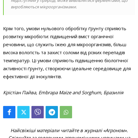
недоступний у природі, може вивільнятися ферментами, що
виробляються мікроорганізмами.
Крім того, умови нульового обробітку ґрунту сприяють
розвитку мікробіоти: підвищений вміст органічної
речовини, що служить їжею для мікроорганізмів, більш
висока вологість та захист соломи від різких перепадів
температур. Ці умови сприяють підвищенню біологічної
активності ґрунту, створюючи ідеальне середовище для
ефективної дії інокулянтів.
Крістіан Пайва, Embrapa Maize and Sorghum, Бразилія
Найсвіжіші матеріали читайте в журналі «Агроном».
Слідкуйте за головними агрономічними новинами на