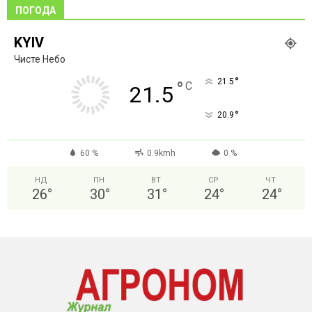
ПОГОДА
KYIV
Чисте Небо
°
21.5
°
C
21.5
°
20.9
60 %
0.9kmh
0 %
НД
ПН
ВТ
СР
ЧТ
26
°
30
°
31
°
24
°
24
°