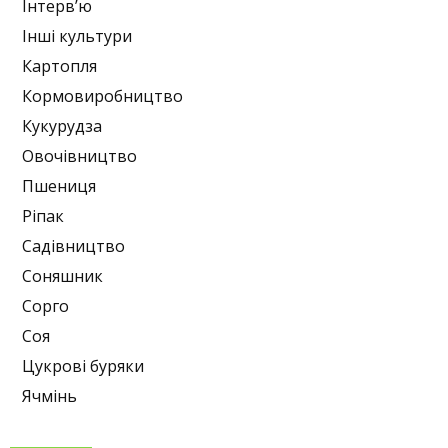
Інтерв’ю
Інші культури
Картопля
Кормовиробництво
Кукурудза
Овочівництво
Пшениця
Ріпак
Садівництво
Соняшник
Сорго
Соя
Цукрові буряки
Ячмінь