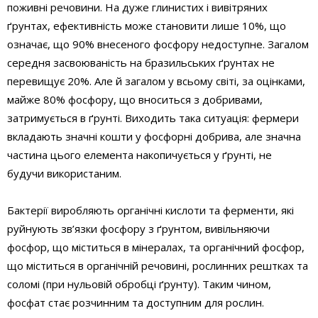
поживні речовини. На дуже глинистих і вивітряних
ґрунтах, ефективність може становити лише 10%, що
означає, що 90% внесеного фосфору недоступне. Загалом
середня засвоюваність на бразильських ґрунтах не
перевищує 20%. Але й загалом у всьому світі, за оцінками,
майже 80% фосфору, що вноситься з добривами,
затримується в ґрунті. Виходить така ситуація: фермери
вкладають значні кошти у фосфорні добрива, але значна
частина цього елемента накопичується у ґрунті, не
будучи використаним.
Бактерії виробляють органічні кислоти та ферменти, які
руйнують зв’язки фосфору з ґрунтом, вивільняючи
фосфор, що міститься в мінералах, та органічний фосфор,
що міститься в органічній речовині, рослинних рештках та
соломі (при нульовій обробці ґрунту). Таким чином,
фосфат стає розчинним та доступним для рослин.