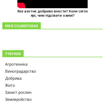
Яке азотне добриво внести? Коли сіяти
ярі, чим підсівати озимі?
МИ В СОЦМЕРЕЖАХ
РУБРИКИ
Агротехніка
Виноградарство
Добрива
Жито
Захист рослин
Землеробство