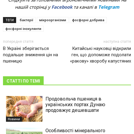
нашій сторінці у
Facebook
та каналі в
Telegram
ТЕГИ
бактерії
мікроорганізми
фосфорні добрива
фосфорні інокулянти
попередня стаття
наступна стаття
В Україні зберігається
Китайські науковці відкрили
подальше зниження цін на
ген, що допоможе подолати
пшеницю
«ракову» хворобу капустяних
СТАТТІ ПО ТЕМІ
Продовольча пшениця в
українських портах Дунаю
продовжує дешевшати
Новини
Особливості мінерального