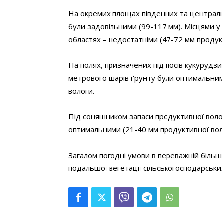
На окремих площах південних та централ
були задовільними (99-117 мм). Місцями у 
областях – недостатніми (47-72 мм продук
На полях, призначених під посів кукурудзи
метрового шарів ґрунту були оптимальним
вологи.
Під соняшником запаси продуктивної воло
оптимальними (21-40 мм продуктивної вол
Загалом погодні умови в переважній біль
подальшої вегетації сільськогосподарськи