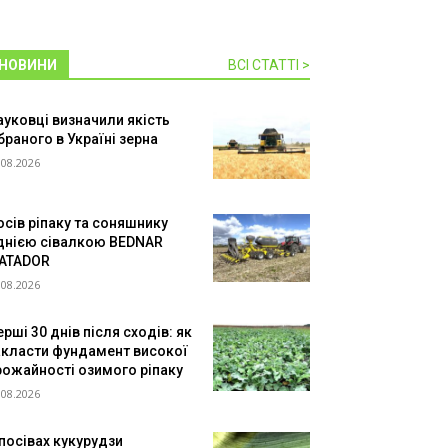
НОВИНИ
ВСІ СТАТТІ >
ауковці визначили якість
браного в Україні зерна
.08.2026
осів ріпаку та соняшнику
днією сівалкою BEDNAR
ATADOR
.08.2026
рші 30 днів після сходів: як
акласти фундамент високої
рожайності озимого ріпаку
.08.2026
 посівах кукурудзи