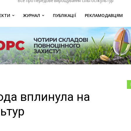
Все про передове вирощування сільгоспкультур
ЄКТИ
ЖУРНАЛ
ПУБЛІКАЦІЇ
РЕКЛАМОДАВЦЯМ
ода вплинула на
льтур