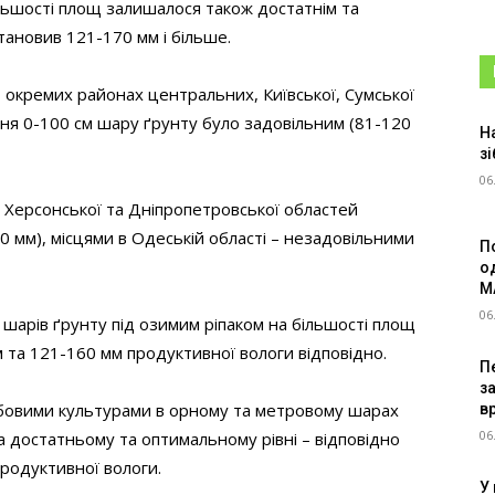
ьшості площ залишалося також достатнім та
тановив 121-170 мм і більше.
, окремих районах центральних, Київської, Сумської
ня 0-100 см шару ґрунту було задовільним (81-120
Н
зі
06
 Херсонської та Дніпропетровської областей
 мм), місцями в Одеській області – незадовільними
П
о
M
06
шарів ґрунту під озимим ріпаком на більшості площ
 та 121-160 мм продуктивної вологи відповідно.
Пе
з
бовими культурами в орному та метровому шарах
в
06
а достатньому та оптимальному рівні – відповідно
продуктивної вологи.
У