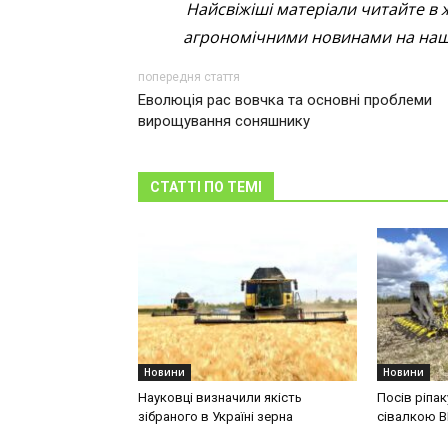
Найсвіжіші матеріали читайте в 
агрономічними новинами на наші
попередня стаття
Еволюція рас вовчка та основні проблеми
вирощування соняшнику
СТАТТІ ПО ТЕМІ
Новини
Новини
Науковці визначили якість
Посів ріпа
зібраного в Україні зерна
сівалкою 