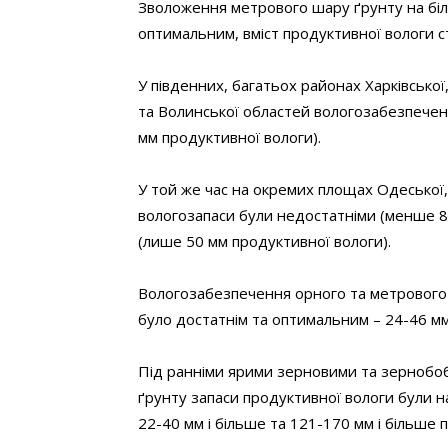
Зволоження метрового шару ґрунту на біл
оптимальним, вміст продуктивної вологи с
У південних, багатьох районах Харківської
та Волинської областей вологозабезпечен
мм продуктивної вологи).
У той же час на окремих площах Одеської,
вологозапаси були недостатніми (менше 80
(лише 50 мм продуктивної вологи).
Вологозабезпечення орного та метрового 
було достатнім та оптимальним – 24-46 мм
Під ранніми ярими зерновими та зернобо
ґрунту запаси продуктивної вологи були н
22-40 мм і більше та 121-170 мм і більше 