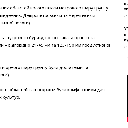
п
ьних областей вологозапаси метрового шару ґрунту
х
південних, Дніпропетровській та Чернігівській
05
тивної вологи).
У
пі
 та цукрового буряку, вологозапаси орного та
к
и – відповідно 21-45 мм та 123-190 мм продуктивної
05
ги орного шару ґрунту були достатніми та
оги).
шості областей нашої країни були комфортними для
х культур.