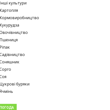
Інші культури
Картопля
Кормовиробництво
Кукурудза
Овочівництво
Пшениця
Ріпак
Садівництво
Соняшник
Сорго
Соя
Цукрові буряки
Ячмінь
ПОГОДА