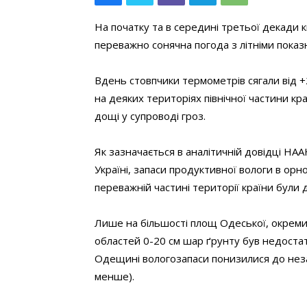
На початку та в середині третьої декади к
переважно сонячна погода з літніми показ
Вдень стовпчики термометрів сягали від +2
на деяких територіях північної частини кр
дощі у супроводі гроз.
Як зазначається в аналітичній довідці НАА
Україні, запаси продуктивної вологи в ор
переважній частині території країни були 
Лише на більшості площ Одеської, окреми
областей 0-20 см шар ґрунту був недоста
Одещині вологозапаси понизилися до незад
менше).