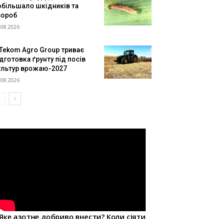
обільшало шкідників та
вороб
.08.2026
 Tekom Agro Group триває
дготовка ґрунту під посів
ультур врожаю-2027
.08.2026
Яке азотне добриво внести? Коли сіяти