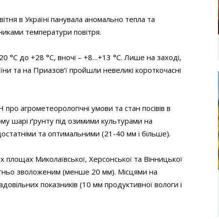
вітня в Україні панувала аномально тепла та
никами температури повітря.
0 °С до +28 °С, вночі – +8…+13 °С. Лише на заході,
аїни та на Приазов’ї пройшли невеликі короткочасні
Н про агрометеорологічні умови та стан посівів в
ному шарі ґрунту під озимими культурами на
достатніми та оптимальними (21-40 мм і більше).
х площах Миколаївської, Херсонської та Вінницької
тньо зволоженим (менше 20 мм). Місцями на
овільних показників (10 мм продуктивної вологи і