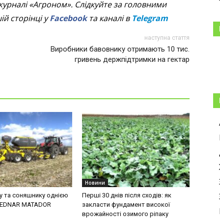
журналі «Агроном». Слідкуйте за головними
й сторінці у
Facebook
та каналі в
Telegram
наступна стаття
Виробники бавовнику отримають 10 тис.
гривень держпідтримки на гектар
Новини
ку та соняшнику однією
Перші 30 днів після сходів: як
BEDNAR MATADOR
закласти фундамент високої
врожайності озимого ріпаку