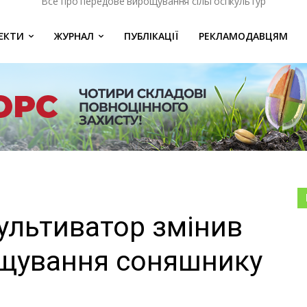
Все про передове вирощування сільгоспкультур
ЄКТИ
ЖУРНАЛ
ПУБЛІКАЦІЇ
РЕКЛАМОДАВЦЯМ
ультиватор змінив
ощування соняшнику