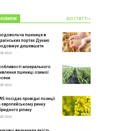
НОВИНИ
ВСІ СТАТТІ >
родовольча пшениця в
країнських портах Дунаю
родовжує дешевшати
.08.2026
собливості мінерального
ивлення пшениці озимої
осени
.08.2026
WS посідає провідні позиції
а європейському ринку
ібридного ріпаку
.08.2026
ауковці визначили якість