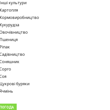
Інші культури
Картопля
Кормовиробництво
Кукурудза
Овочівництво
Пшениця
Ріпак
Садівництво
Соняшник
Сорго
Соя
Цукрові буряки
Ячмінь
ПОГОДА