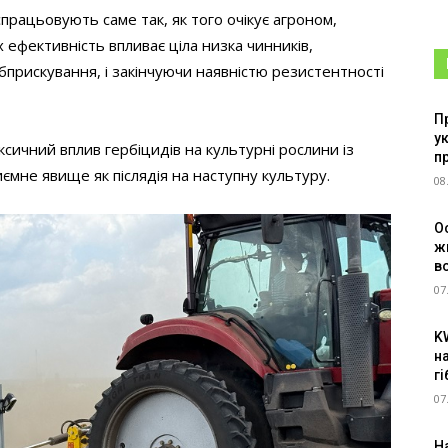
працьовують саме так, як того очікує агроном,
 ефективність впливає ціла низка чинників,
обприскування, і закінчуючи наявністю резистентності
П
у
сичний вплив гербіцидів на культурні рослини із
п
ємне явище як післядія на наступну культуру.
08
О
ж
в
07
K
н
г
07
Н