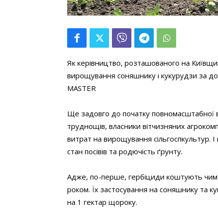
Як керівництво, розташованого на Київщин
вирощування соняшнику і кукурудзи за 
MASTER
Ще задовго до початку повномасштабної ві
труднощів, власники вітчизняних агроком
витрат на вирощування сільгоспкультур. І в
стан посівів та родючість ґрунту.
Адже, по-перше, гербіциди коштують чима
роком. Їх застосування на соняшнику та к
на 1 гектар щороку.