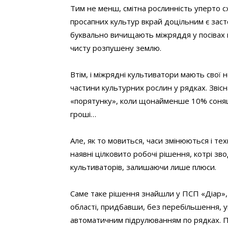
Тим не менш, смітна рослинність уперто сх
просапних культур вкрай доцільним є заст
буквально вичищають міжряддя у посівах в
чисту розпушену землю.
Втім, і міжрядні культиватори мають свої н
частини культурних рослин у рядках. Звісн
«порятунку», коли щонайменше 10% соняш
гроші…
Але, як то мовиться, часи змінюються і тех
наявні цілковито робочі рішення, котрі зв
культиваторів, залишаючи лише плюси.
Саме таке рішення знайшли у ПСП «Діар», 
області, придбавши, без перебільшення, у
автоматичним підрулюванням по рядках. Пр