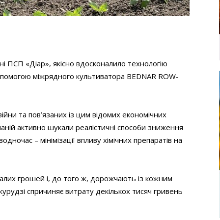
і ПСП «Діар», якісно вдосконалило технологію
допомогою міжрядного культиватора BEDNAR ROW-
йни та пов’язаних із цим відомих економічних
паній активно шукали реалістичні способи зниження
одночас – мінімізації впливу хімічних препаратів на
лих грошей і, до того ж, дорожчають із кожним
укурудзі спричиняє витрату декількох тисяч гривень