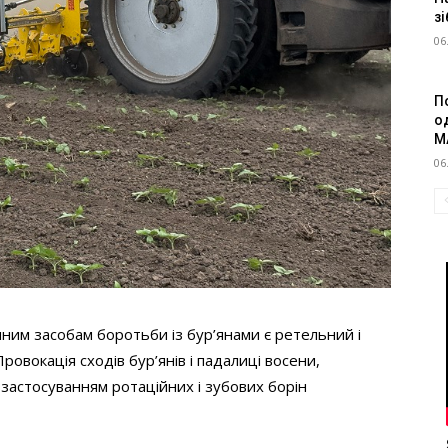
зі
06
П
о
M
06
им засобам боротьби із бур’янами є ретельний і
ровокація сходів бур’янів і падалиці восени,
 застосуванням ротаційних і зубових борін