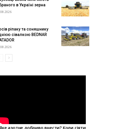
браного в Україні зерна
.08.2026
осів ріпаку та соняшнику
днією сівалкою BEDNAR
ATADOR
.08.2026
Яке азотне добриво внести? Коли сіяти