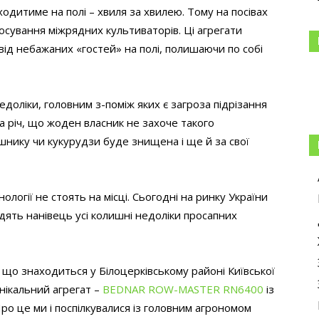
одитиме на полі – хвиля за хвилею. Тому на посівах
осування міжрядних культиваторів. Ці агрегати
ід небажаних «гостей» на полі, полишаючи по собі
едоліки, головним з-поміж яких є загроза підрізання
а річ, що жоден власник не захоче такого
нику чи кукурудзи буде знищена і ще й за свої
нології не стоять на місці. Сьогодні на ринку України
одять нанівець усі колишні недоліки просапних
що знаходиться у Білоцерківському районі Київської
нікальний агрегат –
BEDNAR ROW-MASTER RN6400
із
о це ми і поспілкувалися із головним агрономом