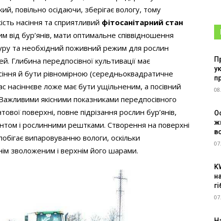
ий, повільно осідаючи, зберігає вологу, тому
ість насіння та сприятливий
фітосанітарний стан
тим від бур’янів, мати оптимальне співвідношення
туру та необхідний поживний режим для рослин
П
тей. Глибина передпосівної культивації має
у
асіння й бути рівномірною (середньоквадратичне
п
ас насіннєве ложе має бути ущільненим, а посівний
08
. Важливими якісними показниками передпосівного
тової поверхні, повне підрізання рослин бур’янів,
О
ж
унтом і рослинними рештками. Створення на поверхні
в
обігає випаровуванню вологи, оскільки
07
нім зволоженим і верхнім його шарами.
K
н
г
07
Н