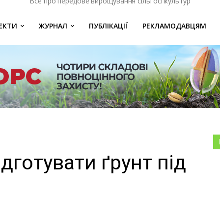
Все про передове вирощування сільгоспкультур
ЄКТИ
ЖУРНАЛ
ПУБЛІКАЦІЇ
РЕКЛАМОДАВЦЯМ
дготувати ґрунт під