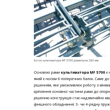
Коток культиватора MF 5700 діаметром 280 мм
Основою рами
культиватора MF 5700
є 
який є носієм 6 поперечних балок. Саме до
рішенням, яке уможливлює роботу з мінім
кріплення основної частини рами до опор
рішенню конструкція стає надзвичайно міц
фінішного обладнання: 3- чи 4-рядну пружи