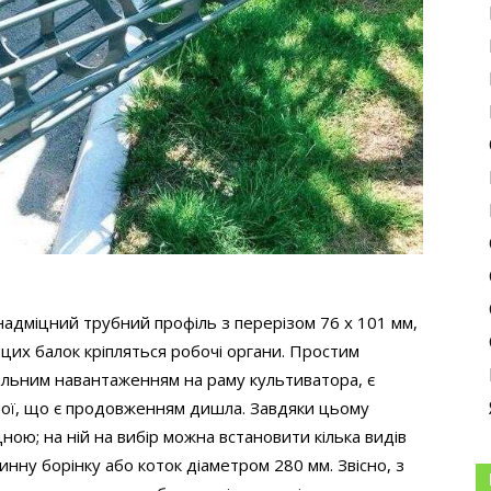
надміцний трубний профіль з перерізом 76 х 101 мм,
 цих балок кріпляться робочі органи. Простим
альним навантаженням на раму культиватора, є
ної, що є продовженням дишла. Завдяки цьому
ною; на ній на вибір можна встановити кілька видів
нну борінку або коток діаметром 280 мм. Звісно, з