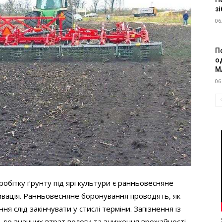
зі
06
П
о
M
06
обітку ґрунту під ярі культури є ранньовесняне
ивація. Ранньовесняне боронування проводять, як
ня слід закінчувати у стислі терміни. Запізнення із
до значних втрат вологи та зниження врожайності.