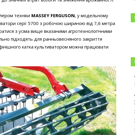
лером техніки
MASSEY FERGUSON
, у модельному
тиватори серії 5700 з робочою шириною від 7,6 метра
оратися з усіма вище вказаними агротехнологічними
ально підходять для ранньовесняного закриття
 фінішного катка культиватором можна працювати