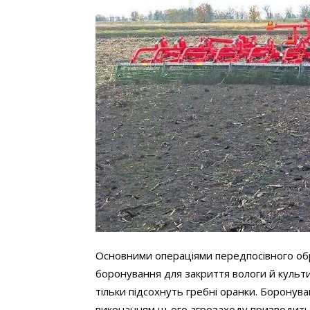
Основними операціями передпосівного обр
боронування для закриття вологи й культ
тільки підсохнуть гребні оранки. Боронуван
виконанням цього агрозаходу призводить 