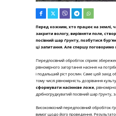
Перед кожним, хто працює на землі, ч
закрити вологу, вирівняти поле,
створ
посівний шар ґрунту
, позбутися бур’я
ці запитання. Але спершу поговоримо п
Передпосівний обробіток сприяє збереже
рівномірного загортання насіння на потрі
і подальший ріст рослин. Саме цей захід о
тому числі рівномірність дозрівання куль
сформувати насіннєве ложе
, рівномірн
дрібногрудкуватий посівний шар ґрунту, з
Високоякісний передпосівний обробіток ґру
вимог щодо його проведення. Результатом