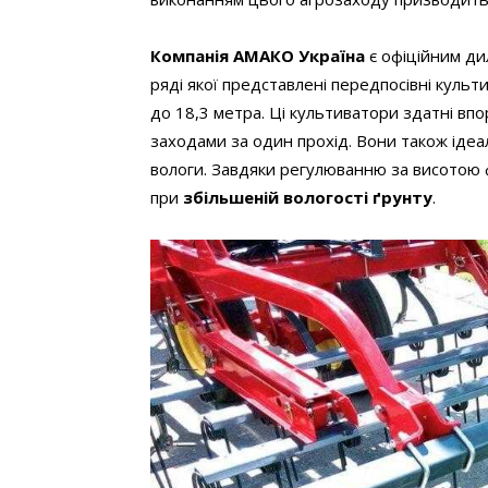
Компанія АМАКО Україна
є офіційним ди
ряді якої представлені передпосівні куль
до 18,3 метра. Ці культиватори здатні вп
заходами за один прохід. Вони також іде
вологи. Завдяки регулюванню за висотою
при
збільшеній вологості ґрунту
.