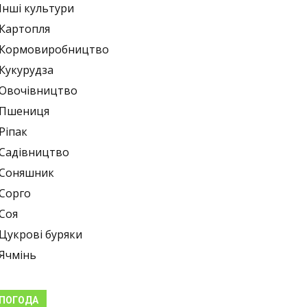
Інші культури
Картопля
Кормовиробництво
Кукурудза
Овочівництво
Пшениця
Ріпак
Садівництво
Соняшник
Сорго
Соя
Цукрові буряки
Ячмінь
ПОГОДА