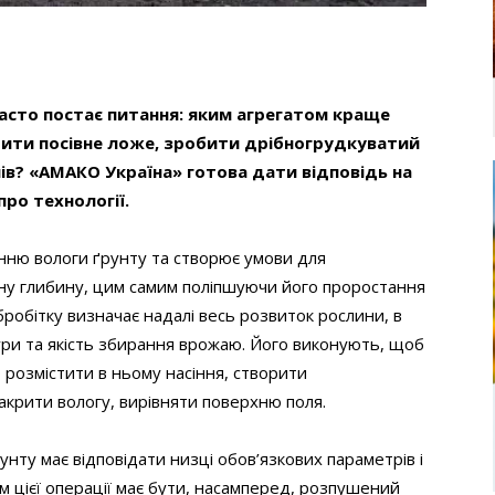
асто постає питання: яким агрегатом краще
ити посівне ложе
, зробити
дрібногрудкуватий
нів?
«АМАКО Україна»
готова дати відповідь на
ро технології.
нню вологи ґрунту та створює умови для
бну глибину, цим самим поліпшуючи його проростання
бробітку визначає надалі весь розвиток рослини, в
тури та якість збирання врожаю. Його виконують, щоб
о розмістити в ньому насіння, створити
акрити вологу, вирівняти поверхню поля.
нту має відповідати низці обов’язкових параметрів і
 цієї операції має бути, насамперед, розпушений