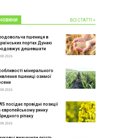
НОВИНИ
ВСІ СТАТТІ >
родовольча пшениця в
країнських портах Дунаю
родовжує дешевшати
.08.2026
собливості мінерального
ивлення пшениці озимої
осени
.08.2026
WS посідає провідні позиції
а європейському ринку
ібридного ріпаку
.08.2026
ауковці визначили якість