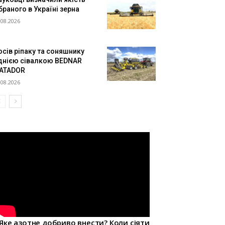
браного в Україні зерна
.08.2026
осів ріпаку та соняшнику
днією сівалкою BEDNAR
ATADOR
.08.2026
Яке азотне добриво внести? Коли сіяти