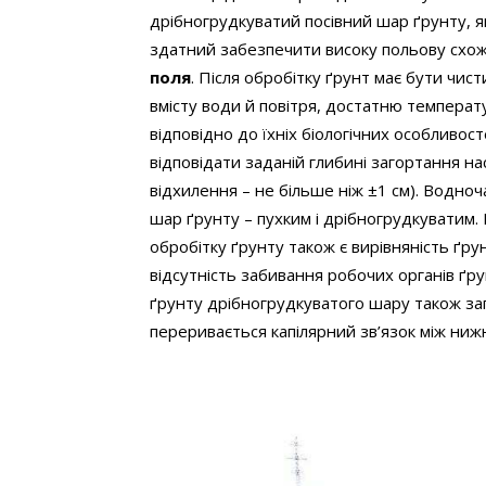
дрібногрудкуватий посівний шар ґрунту, як
здатний забезпечити високу польову схож
поля
. Після обробітку ґрунт має бути чис
вмісту води й повітря, достатню темпера
відповідно до їхніх біологічних особливос
відповідати заданій глибині загортання н
відхилення – не більше ніж ±1 см). Водноч
шар ґрунту – пухким і дрібногрудкуватим
обробітку ґрунту також є вирівняність ґрун
відсутність забивання робочих органів ґр
ґрунту дрібногрудкуватого шару також зап
переривається капілярний зв’язок між ниж